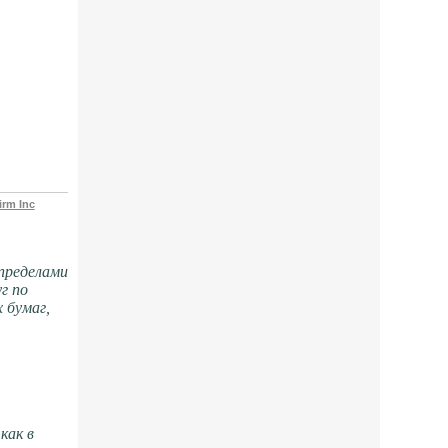
rm Inc
 пределами
г по
 бумаг,
как в