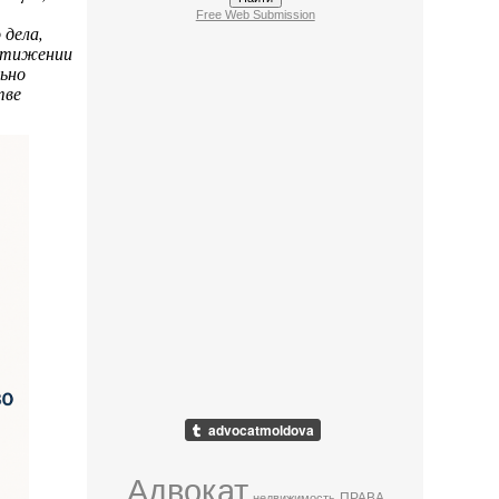
Free Web Submission
 дела,
остижении
ьно
тве
Адвокат
ПРАВА
недвижимость