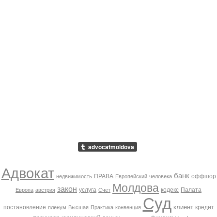
Адвокат
банк
ПРАВА
оффшор
недвижимость
Европейский
человека
Молдова
закон
услуга
кодекс
Палата
Европа
австрия
Счет
Суд
клиент
постановление
кредит
пленум
Высшая
Практика
конвенция