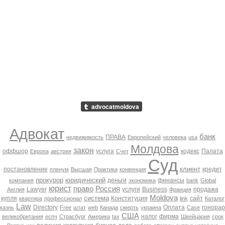
Адвокат
банк
ПРАВА
недвижимость
Европейский
человека
usa
Молдова
закон
оффшор
услуга
кодекс
Палата
Европа
австрия
Счет
Суд
клиент
постановление
кредит
пленум
Высшая
Практика
конвенция
прокурор
юридический
деньги
финансы
компания
экономика
bank
Global
юрист
право
Россия
Lawyer
услуги
Business
продажа
Англия
Франция
Moldova
система
купля
Конституция
сайт
квартира
профессионал
link
Каталог
Law
Directory
Оплата
гонорар
казнь
Free
штат
web
Канада
смерть
украина
Case
США
налог
фирма
великобритания
еспч
Страсбург
Америка
tax
Швейцария
срок