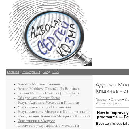
Главная
|
Регистрация
|
Вход
|
RSS
Адвокат Мол
Адвокат Молдова Кишинев
Avocat Moldova Chișinău (în Româna)
Кишинев - с
Lawyer Moldova Chisinau (in English)
Об адвокате Сергее Козма
Главная
»
Статьи
»
Уг
Услуги Адвоката Молдова и Кишинев
Уголовное право
Услуги адвоката для IT-компаний
Услуги адвоката Молдова и Кишинев онлайн
How to improve y
Консультация Адвоката Молдова и Кишинев
programme — Par
Инвестиции в Молдове
If you want to read full a
Стоимость услуг адвоката Молдова и