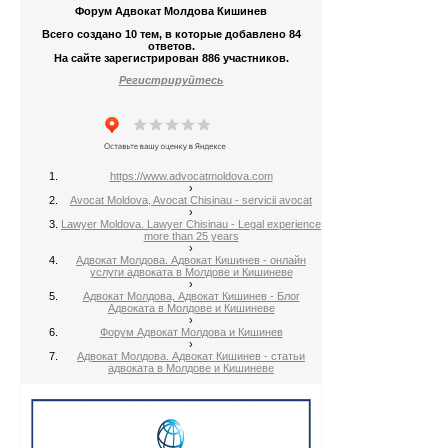
Форум Адвокат Молдова Кишинев
Всего создано 10 тем, в которые добавлено 84
ответов.
На сайте зарегистрирован 886 участников.
Регистрируйтесь
https://www.advocatmoldova.com
›
Avocat Moldova, Avocat Chisinau - servicii avocat
›
Lawyer Moldova. Lawyer Chisinau - Legal experience
more than 25 years
›
Адвокат Молдова. Адвокат Кишинев - онлайн
услуги адвоката в Молдове и Кишиневе
›
Адвокат Молдова, Адвокат Кишинев - Блог
Адвоката в Молдове и Кишиневе
›
Форум Адвокат Молдова и Кишинев
›
Адвокат Молдова. Адвокат Кишинев - статьи
адвоката в Молдове и Кишиневе