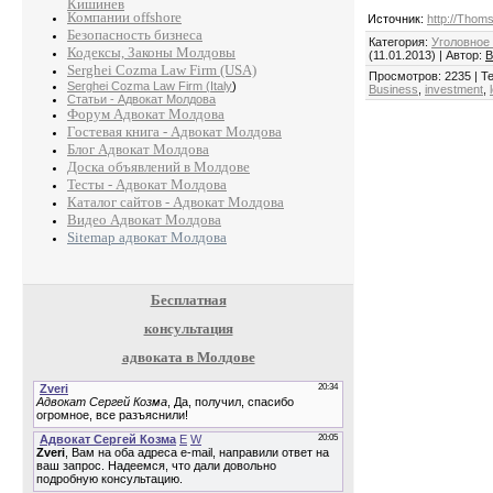
Кишинев
Компании offshore
Источник
:
http://Thom
Безопасность бизнеса
Категория
:
Уголовное
Кодексы, Законы Молдовы
(11.01.2013)
|
Автор
:
B
Serghei Cozma Law Firm (USA)
Просмотров
:
2235
|
Те
Serghei Cozma Law Firm (Italy
)
Business
,
investment
,
Статьи - Адвокат Молдова
Форум Адвокат Молдова
Гостевая книга - Адвокат Молдова
Блог Адвокат Молдова
Доска объявлений в Молдове
Тесты - Адвокат Молдова
Каталог сайтов - Адвокат Молдова
Видео Адвокат Молдова
Sitemap адвокат Молдова
Бесплатная
консультация
адвоката в Молдове