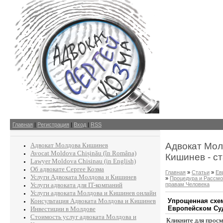
Главная
|
Регистрация
|
Вход
|
RSS
Адвокат Мол
Адвокат Молдова Кишинев
Avocat Moldova Chișinău (în Româna)
Кишинев - с
Lawyer Moldova Chisinau (in English)
Об адвокате Сергее Козма
Главная
»
Статьи
»
Ев
Услуги Адвоката Молдова и Кишинев
»
Процедура и Рассмо
правам Человека
Услуги адвоката для IT-компаний
Услуги адвоката Молдова и Кишинев онлайн
Консультация Адвоката Молдова и Кишинев
Упрощенная схем
Европейском Су
Инвестиции в Молдове
Стоимость услуг адвоката Молдова и
Кликните для прос