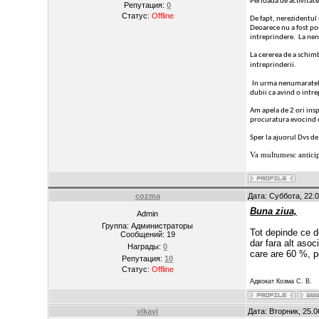
Perioada de activitate 
Репутация:
0
Статус:
Offline
De fapt, nerezidentul 
Deoarece nu a fost pos
intreprindere. La nenu
La cererea de a schimb
intreprinderii.
In urma nenumaratelor
dubii ca avind o intre
Am apela de 2 ori insp
procuratura evocind 
Sper la ajuorul Dvs de
Va multumesc anticip
cozma
Дата: Суббота, 22.
Buna ziua,
Admin
Группа: Администраторы
Tot depinde ce do
Сообщений:
19
dar fara alt asoc
Награды:
0
care are 60 %, p
Репутация:
10
Статус:
Offline
Адвокат Козма С. В.
vikavi
Дата: Вторник, 25.