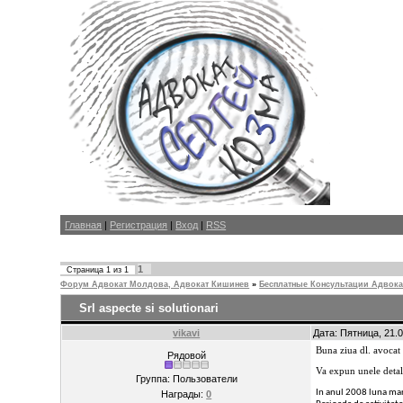
Главная
|
Регистрация
|
Вход
|
RSS
1
Страница
1
из
1
Форум Адвокат Молдова, Адвокат Кишинев
»
Бесплатные Консультации Адвока
Srl aspecte si solutionari
vikavi
Дата: Пятница, 21.
Buna ziua dl. avocat
Рядовой
Va expun unele detal
Группа: Пользователи
In anul 2008 luna mart
Награды:
0