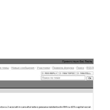
Приветствую Вас
Гость
е темы
·
Новые сообщения
·
Участники
·
Правила форума
·
Поиск
·
RSS
]
ixta cu 2 acociati in care altul este o pesoana rezidenta din RM cu 60% capital social.