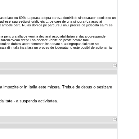
a asociatul cu 60% sa poata adopta careva decizii de sinestatator, deci este un
adresei sau sediului juridic ets ... pe care de una singura (ca asociat
e ambele parti. Nu as dori ca pe parcursul unui proces de judecata sa mi se
iana pentru a afla ce venit a declarat asociatul italian si daca corespunde
italieni aveau dreptul sa declare venite de peste hotare tarii
 destul de dubios acest fenomen insa toate s-au ingropat aici cum se
ala din Italia insa fara un proces de judecata nu este posibil de actionat, iar
a impozitelor in Italia este mizera. Trebue de depus o sesizare
dalitate - a suspenda activitatea.