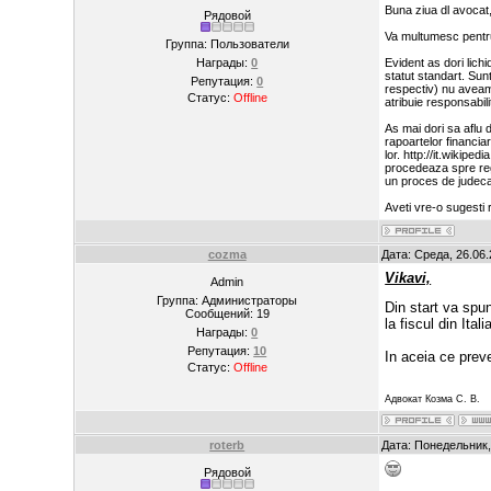
Buna ziua dl avocat
Рядовой
Va multumesc pent
Группа: Пользователи
Награды:
0
Evident as dori lich
statut standart. Sun
Репутация:
0
respectiv) nu aveam
Статус:
Offline
atribuie responsabili
As mai dori sa aflu d
rapoartelor financia
lor. http://it.wikip
procedeaza spre regr
un proces de judecat
Aveti vre-o sugesti 
cozma
Дата: Среда, 26.06
Vikavi,
Admin
Группа: Администраторы
Din start va spu
Сообщений:
19
la fiscul din Itali
Награды:
0
Репутация:
10
In aceia ce preve
Статус:
Offline
Адвокат Козма С. В.
roterb
Дата: Понедельник,
Рядовой