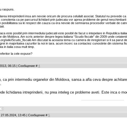
,
ru raspuns.
idarea intreprinderii insa am nevoie oricum de procura celuilalt asociat. Statutul nu prevede c
t constienta ca pe parcursul lichidarii prin judecata vor aprea probleme de genul neschimbarii 
 posibilitatea sa le respect din cauza ca era nevoie de semnarea proceselor verbale de catr
tati.
aca este posibil prin intermediului judecatii este posibil de facut o intepelare in Republica ital
re din Moldova. Am scris anterior despre legea italiana “Scudo fiscale” din 2009 unde cetatenii 
edia.org/wiki/Scudo_fiscale Am discutat la aceasta tema cu camera de inregistrari si li sa parut
et in majoritatea cazurilor la noi in tara. acum incerc sa contactez cunostinte din sistema fisc
a in italia cosa mult timp.
referitor la cele expuse?
.2013, 06:15 | Сообщение #
4
n, ca prin intermediu organelor din Moldova, sansa a afla ceva despre achitare
a.
de lichidarea intreprinderii, nu prea inteleg ce probleme aveti. Este inca o mo
 27.05.2024, 13:45 | Сообщение #
5