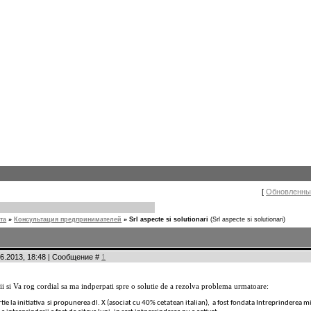
[
Обновленны
та
»
Консультация предпринимателей
»
Srl aspecte si solutionari
(Srl aspecte si solutionari)
06.2013, 18:48 | Сообщение #
1
ii si Va rog cordial sa ma indperpati spre o solutie de a rezolva problema urmatoare:
ie la initiativa si propunerea dl. X (asociat cu 40% cetatean italian), a fost fondata Intreprinderea m