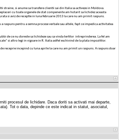
 straine, si anume sa transfere clientii sai din Italia sa activeze in Moldova.
a neplaceri cu toate organele de stat compenente am hotarit sa lichidez aceasta
rata si aviz de receptie in luna februarie 2013 la care nu am primit raspuns.
t nu a raspuns pentru a semna procese verbale sau altele, fapt ce impedica activitatea
bi de ce nu doreste sa lichideze sau sa vinda tertilor intreprinderea. La fel am
” si altro legi in vigoare in R. Italia astfel eschivind de la plata impozitilor.
iz de receprie incepind cu luna aprile la care nu am primit un raspuns. A raspuns doar
rniti procesul de lichidare. Daca doriti sa activati mai departe,
ata). Tot o data, depinde ce este indicat in statut, asociatul,