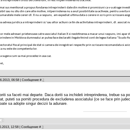
a intreprinderii a fost de citeva luni, in rest intperrinderea nu a activat.
mai sus mentionat a propus fondarea intreprinderii date din motive si promisiuni ca v-a atrage investitii
ibil sau nu stiu din care alte motive, intperrinderea nu a avut posibilitate sa activeze, pentru a evit
maratele mele cereri dl. X nu a raspuns, am expediat ultima data o cerere in scris prin scrisoare asigu
a adresa juridica a intreprinderii si/ sau altor actiuni ce tin de activitatea intreprinderii, dl. asocia
 mele adresari prietenoase catre asociatul italian X si neobtinerea a macar unui raspuns, imi apar dub
prindere in Moldova dumnealui ar putea face declaratii ilegale tinind cont de legea italiana “Scudo fiscale
ectoratul fiscal principal de stat si camera de inregistrari respectiv prin scrisoare recomandata si av
ca nu este de competenta lor.
 a sugera cum sa mai procedez in asa caz.
at,
06.2013, 06:58 | Сообщение #
2
riti sa faceti mai departe. Daca doriti sa inchideti intreprinderea, trebue sa po
iat, puteti sa porniti procedura de excluderea asociatului (ce se face prin judec
oate sa adopte singur decizii la adunare.
06.2013, 12:58 | Сообщение #
3