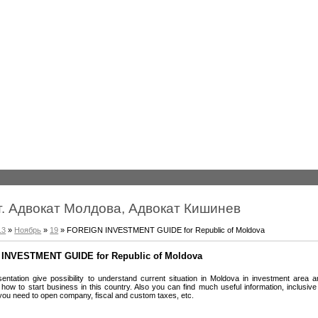
т. Адвокат Молдова, Адвокат Кишинев
13
»
Ноябрь
»
19
» FOREIGN INVESTMENT GUIDE for Republic of Moldova
INVESTMENT GUIDE for Republic of Moldova
sentation give possibility to understand current situation in Moldova in investment area 
how to start business in this country. Also you can find much useful information, inclusive
you need to open company, fiscal and custom taxes, etc.