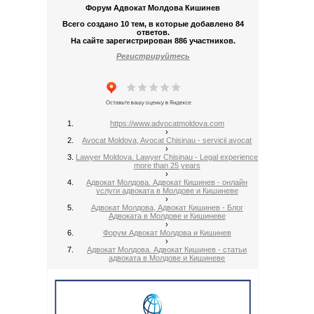
Форум Адвокат Молдова Кишинев
Всего создано 10 тем, в которые добавлено 84
ответов.
На сайте зарегистрирован 886 участников.
Регистрируйтесь
https://www.advocatmoldova.com
›
Avocat Moldova, Avocat Chisinau - servicii avocat
›
Lawyer Moldova. Lawyer Chisinau - Legal experience
more than 25 years
›
Адвокат Молдова. Адвокат Кишинев - онлайн
услуги адвоката в Молдове и Кишиневе
›
Адвокат Молдова, Адвокат Кишинев - Блог
Адвоката в Молдове и Кишиневе
›
Форум Адвокат Молдова и Кишинев
›
Адвокат Молдова. Адвокат Кишинев - статьи
адвоката в Молдове и Кишиневе