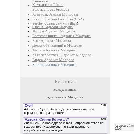
Кишинев
Компании offshore
Безопасность бизнеса
Кодексы, Законы Молдовы
Serghei Cozma Law Firm (USA)
Serghei Cozma Law Firm (Italy
)
Статьи - Адвокат Молдова
Форум Адвокат Молдова
Гостевая книга - Адвокат Молдова
Блог Адвокат Молдова
Доска объявлений в Молдове
Тесты - Адвокат Молдова
Каталог сайтов - Адвокат Молдова
Видео Адвокат Молдова
Sitemap адвокат Молдова
Бесплатная
консультация
адвоката в Молдове
Категория
:
Зам
0.0
/
0