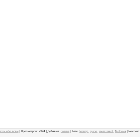
етки обо всем
|
Просмотров
:
2324
|
Добавил
:
cozma
|
Теги
:
foreign
,
guide
,
investment
,
Moldova
|
Рейтинг
: