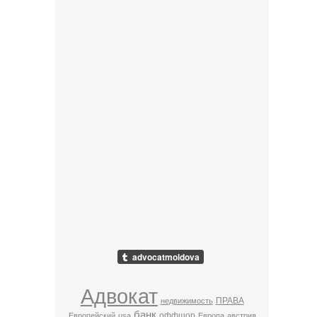
Адвокат
ПРАВА
недвижимость
банк
оффшор
Европейский
usa
Европа
австрия