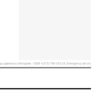
ата в Молдове - GSM +(373) 799-333-24; Emergency aid of Lawyer in Moldova. Cal