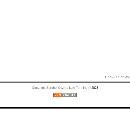
Срочная помощь адвок
Copyright Serghei Cozma Law Firm Inc ©
2026