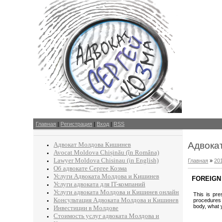
Главная
|
Регистрация
|
Вход
|
RSS
Адвока
Адвокат Молдова Кишинев
Avocat Moldova Chișinău (în Româna)
Lawyer Moldova Chisinau (in English)
Главная
»
20
Об адвокате Сергее Козма
Услуги Адвоката Молдова и Кишинев
FOREIGN 
Услуги адвоката для IT-компаний
Услуги адвоката Молдова и Кишинев онлайн
This is pre
Консультация Адвоката Молдова и Кишинев
procedures 
body, what 
Инвестиции в Молдове
Стоимость услуг адвоката Молдова и