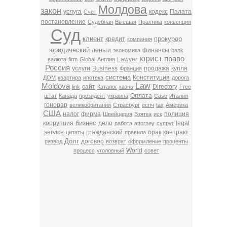
Молдова
закон
услуга
кодекс
Палата
Счет
постановление
Судебная
Высшая
Практика
конвенция
Суд
клиент
прокурор
кредит
компания
юридический
деньги
финансы
экономика
bank
юрист
право
Lawyer
валюта
firm
Global
Англия
Россия
услуги
Business
продажа
купля
Франция
система
Конституция
ДОМ
квартира
ипотека
дорога
Law
Moldova
сайт
Directory
link
Каталог
казнь
Free
Оплата
штат
Канада
президент
украина
Case
Италия
гонорар
великобритания
Страсбург
еспч
tax
Америка
США
налог
фирма
полиция
Швейцария
Взятка
иск
бизнес
коррупция
дело
legal
работа
attorney
супруг
service
гражданский
брак
контракт
цитаты
правила
Долг
договор
развод
возврат
оформление
проценты
World
процесс
уголовный
совет