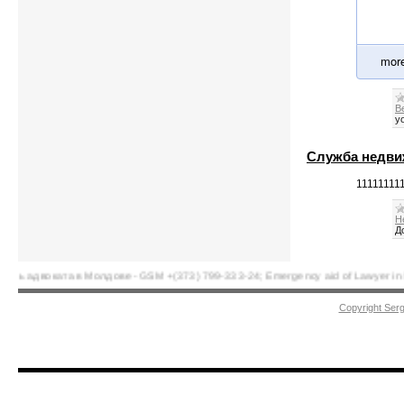
mor
В
y
Служба недви
11111111
Н
Д
воката в Молдове - GSM +(373) 799-333-24; Emergency aid of Lawyer in Moldova. 
Copyright Ser