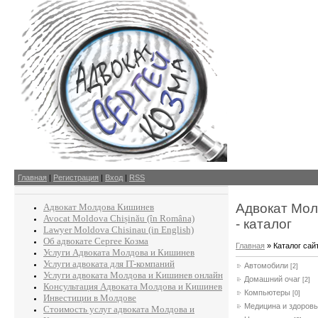
Главная
|
Регистрация
|
Вход
|
RSS
Адвокат Мол
Адвокат Молдова Кишинев
Avocat Moldova Chișinău (în Româna)
- каталог
Lawyer Moldova Chisinau (in English)
Об адвокате Сергее Козма
Главная
»
Каталог сай
Услуги Адвоката Молдова и Кишинев
Услуги адвоката для IT-компаний
Автомобили
[2]
Услуги адвоката Молдова и Кишинев онлайн
Домашний очаг
[2]
Консультация Адвоката Молдова и Кишинев
Компьютеры
[0]
Инвестиции в Молдове
Медицина и здоров
Стоимость услуг адвоката Молдова и