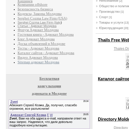
Кишинев
Непознанное
[2]
Компании offshore
Общество и полити
Безопасность бизнеса
Производство
[1]
Кодексы, Законы Молдовы
Спорт
[1]
Serghei Cozma Law Firm (USA)
Serghei Cozma Law Firm (Italy
)
Товары и услуги
[13]
Статьи - Адвокат Молдова
Юриспруденция
[20]
Форум Адвокат Молдова
Гостевая книга - Адвокат Молдова
Блог Адвокат Молдова
Thails Free We
Доска объявлений в Молдове
Тесты - Адвокат Молдова
Thales Di
Каталог сайтов - Адвокат Молдова
Видео Адвокат Молдова
Д
Sitemap адвокат Молдова
Д
2
Бесплатная
Каталог сайто
консультация
адвоката в Молдове
Б
|
Directory Mold
Directory