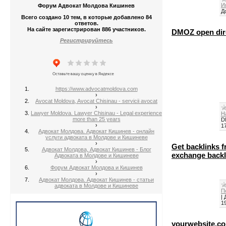
И
Форум Адвокат Молдова Кишинев
Д
Всего создано 10 тем, в которые добавлено 84
ответов.
На сайте зарегистрирован 886 участников.
DMOZ open dire
Регистрируйтесь
https://www.advocatmoldova.com
›
Avocat Moldova, Avocat Chisinau - servicii avocat
›
Lawyer Moldova. Lawyer Chisinau - Legal experience
Н
more than 25 years
D
›
1
Адвокат Молдова. Адвокат Кишинев - онлайн
услуги адвоката в Молдове и Кишиневе
›
Get backlinks fr
Адвокат Молдова, Адвокат Кишинев - Блог
exchange backl
Адвоката в Молдове и Кишиневе
›
Форум Адвокат Молдова и Кишинев
›
Адвокат Молдова. Адвокат Кишинев - статьи
адвоката в Молдове и Кишиневе
П
|
1
yourwebsite.c