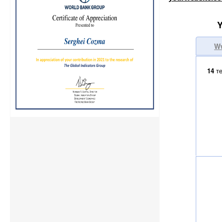
Y
W
14
те