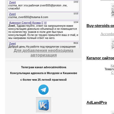
Ю
Д
2
Buy-steroids-o
Accord
Т
1
Для добавления необходима
авторизация
Каталог сайто
Ка
Телеграм канал advocatmoldova
Темат
С
Консультации адвоката в Молдове и Кишиневе
с более чем 25 летней практикой
AdLandPro