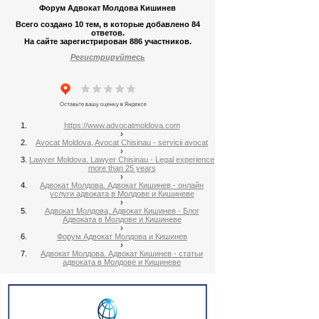
Форум Адвокат Молдова Кишинев
Всего создано 10 тем, в которые добавлено 84
ответов.
На сайте зарегистрирован 886 участников.
Регистрируйтесь
00:05
13 г. на
https://www.advocatmoldova.com
›
Avocat Moldova, Avocat Chisinau - servicii avocat
›
00:19
Lawyer Moldova. Lawyer Chisinau - Legal experience
more than 25 years
›
13 г. на
Адвокат Молдова. Адвокат Кишинев - онлайн
услуги адвоката в Молдове и Кишиневе
›
Адвокат Молдова, Адвокат Кишинев - Блог
Адвоката в Молдове и Кишиневе
›
Форум Адвокат Молдова и Кишинев
›
Адвокат Молдова. Адвокат Кишинев - статьи
00:09
адвоката в Молдове и Кишиневе
13 г. на