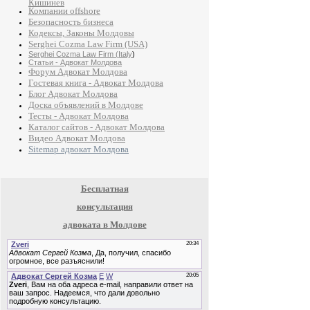
Кишинев
Компании offshore
Безопасность бизнеса
Кодексы, Законы Молдовы
01:07
Serghei Cozma Law Firm (USA)
Serghei Cozma Law Firm (Italy
)
13 г. на
Статьи - Адвокат Молдова
Форум Адвокат Молдова
Гостевая книга - Адвокат Молдова
Блог Адвокат Молдова
Доска объявлений в Молдове
Тесты - Адвокат Молдова
Каталог сайтов - Адвокат Молдова
01:05
Видео Адвокат Молдова
Sitemap адвокат Молдова
13 г. на
Бесплатная
консультация
00:10
адвоката в Молдове
13 г. на