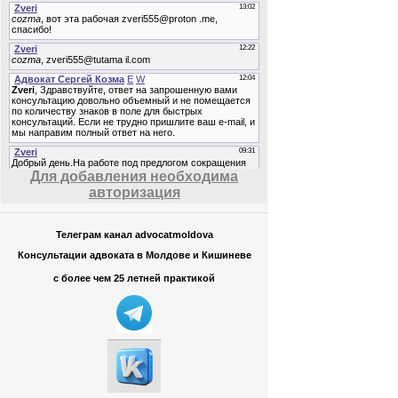
00:09
13 г. на
00:02
13 г. на
Для добавления необходима
авторизация
Телеграм канал advocatmoldova
00:02
Консультации адвоката в Молдове и Кишиневе
13 г. на
с более чем 25 летней практикой
00:02
13 г. на