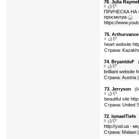
76
.
Julia Rayme
0
ПРИЧЕСКА НА 
просмотра
https://www.you
75
.
Arthurvance
0
heart website htt
Страна: Kazakhs
74
.
BryantdoF
0
brilliant websit
Страна: Austria
73
.
Jerryson
(0
0
beautiful site ht
Страна: United S
72
.
IsmaelTiefe
0
http://yod.ua - 
Страна: Malawi |