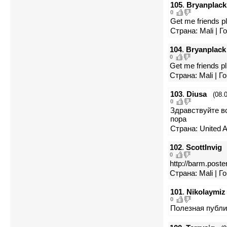
105
.
Bryanplack
0
Get me friends pl
Страна: Mali | 
104
.
Bryanplack
0
Get me friends pl
Страна: Mali | 
103
.
Diusa
(08.
0
Здравствуйте в
пора
Страна: United A
102
.
ScottInvig
0
http://barm.poste
Страна: Mali | 
101
.
Nikolaymiz
0
Полезная публи