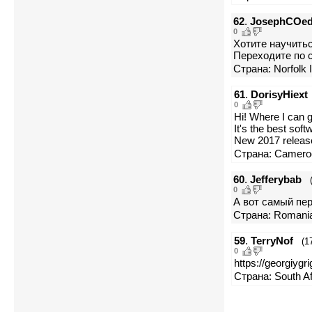
62
.
JosephCOe
0
Хотите научить
Переходите по сс
Страна: Norfolk I
61
.
DorisyHiext
0
Hi! Where I can g
It's the best so
New 2017 release 
Страна: Camero
60
.
Jefferybab
0
А вот самый перв
Страна: Romania
59
.
TerryNof
(1
0
https://georgiygr
Страна: South Af