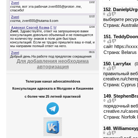
152
.
DanielpUrg
0
выберите ресурс
Страна: Australi
151
.
TeddyDoo
0
сайт https://xxx
Страна: Belarus 
Для добавления необходима
150
.
Larryfax
(
авторизация
0
правильный вебс
creative.ru/cher
Телеграм канал advocatmoldova
Страна: Cyprus 
Консультации адвоката в Молдове и Кишиневе
149
.
StephenBr
с более чем 25 летней практикой
0
порядочный веб р
creative.ru/cases
Страна: Norfolk I
148
.
Williamoxy
0