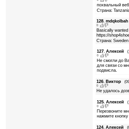
похвальный вебс
Страна: Tanzania
128
.
mdqkolbah
0
Basically wanted 
https://shop4sh
Страна: Sweden 
127
.
Алексей
(
0
Не смогли до Ва
для связи со мн
подвисла.
126
.
Виктор
(0
0
Не удалось дозв
125
.
Алексей
(
0
Перезвоните мне
нажмите кнопку 
124
.
Алексей
(