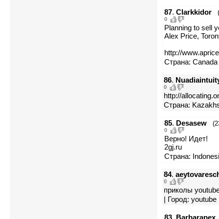
87
.
Clarkkidor
0
Planning to sell 
Alex Price, Toron
http://www.aprice
Страна: Canada |
86
.
Nuadiaintuit
0
http://allocating.
Страна: Kazakhs
85
.
Desasew
(2
0
Верно! Идет!
2gj.ru
Страна: Indones
84
.
aeytovares
0
приколы youtube
| Город: youtube
83
.
Barbarapex