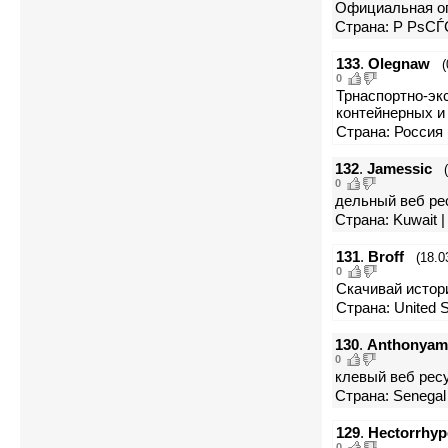
Официальная о
Страна: Р РѕСЃ
133
.
Olegnaw
(
0
Трнаспортно-эк
контейнерных и 
Страна: Россия 
132
.
Jamessic
0
дельный веб ресур
Страна: Kuwait |
131
.
Broff
(18.0
0
Скачивай истории
Страна: United S
130
.
Anthonyam
0
клевый веб ресур
Страна: Senegal 
129
.
Hectorrhyp
0