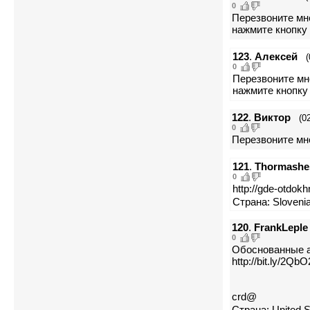
0
Перезвоните мне
нажмите кнопку 
123
.
Алексей
(
0
Перезвоните мне
нажмите кнопку 
122
.
Виктор
(0
0
Перезвоните мне
121
.
Thormashe
0
http://gde-otdokh
Страна: Slovenia
120
.
FrankLeple
0
Обоснованные а
http://bit.ly/2Q
crd@
Страна: United S