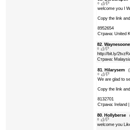
0
welcome you I Wa
Copy the link and
8952654
Страна: United K
82
.
Waynesoone
0
http://bit.ly/2tvzR
Страна: Malaysia
81
.
Hilarysem
(
0
We are glad to s
Copy the link and 
8132701
Страна: Ireland 
80
.
Hollyberse
0
welcome you Lik