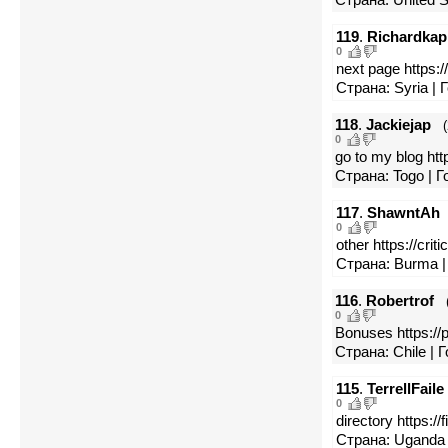
119
.
Richardkap
0
next page https:/
Страна: Syria | 
118
.
Jackiejap
0
go to my blog ht
Страна: Togo | 
117
.
ShawntAh
0
other https://cri
Страна: Burma |
116
.
Robertrof
0
Bonuses https://p
Страна: Chile | 
115
.
TerrellFaile
0
directory https://
Страна: Uganda 