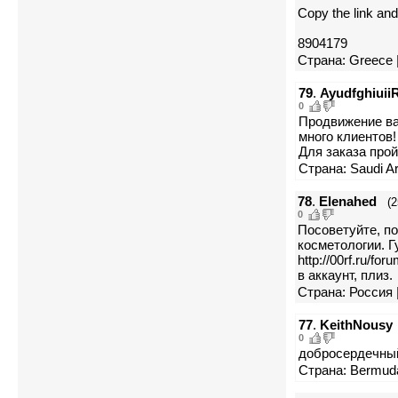
Copy the link and
8904179
Страна: Greece |
79
.
Ayudfghiuii
0
Продвижение ва
много клиентов!
Для заказа пройд
Страна: Saudi Ar
78
.
Elenahed
(2
0
Посоветуйте, п
косметологии. 
http://00rf.ru/fo
в аккаунт, плиз.
Страна: Россия 
77
.
KeithNousy
0
добросердечный в
Страна: Bermuda