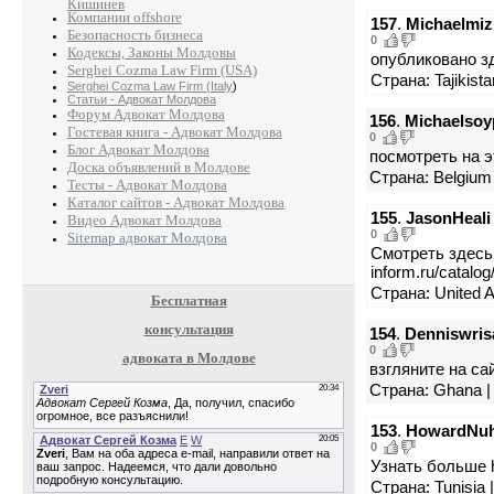
Кишинев
Компании offshore
157
.
Michaelmiz
Безопасность бизнеса
0
Кодексы, Законы Молдовы
опубликовано здес
Serghei Cozma Law Firm (USA)
Страна: Tajikist
Serghei Cozma Law Firm (Italy
)
Статьи - Адвокат Молдова
Форум Адвокат Молдова
156
.
Michaelsoy
Гостевая книга - Адвокат Молдова
0
Блог Адвокат Молдова
посмотреть на эт
Доска объявлений в Молдове
Страна: Belgium 
Тесты - Адвокат Молдова
Каталог сайтов - Адвокат Молдова
155
.
JasonHeali
Видео Адвокат Молдова
0
Sitemap адвокат Молдова
Смотреть здесь h
inform.ru/catal
Страна: United A
Бесплатная
консультация
154
.
Denniswris
0
адвоката в Молдове
взгляните на сай
Страна: Ghana | 
153
.
HowardNu
0
Узнать больше h
Страна: Tunisia 