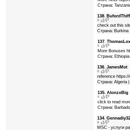
Страна: Tanzania
138
.
BufordThiff
0
check out this si
Страна: Burkina 
137
.
ThomasLo
0
More Bonuses htt
Страна: Ethiopia
136
.
JamesMot
0
reference https:/
Страна: Algeria |
135
.
AlonzoBig
0
click to read mo
Страна: Barbado
134
.
Gennadiy3
0
MSC - услуги р