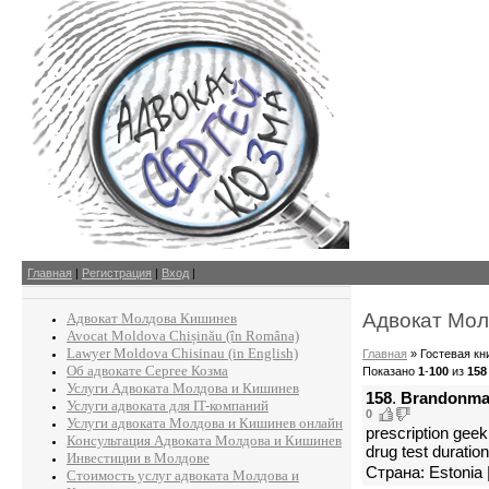
Главная
|
Регистрация
|
Вход
|
Адвокат Мол
Адвокат Молдова Кишинев
Avocat Moldova Chișinău (în Româna)
Lawyer Moldova Chisinau (in English)
Главная
»
Гостевая кн
Об адвокате Сергее Козма
Показано
1
-
100
из
158
Услуги Адвоката Молдова и Кишинев
158
.
Brandonm
Услуги адвоката для IT-компаний
0
Услуги адвоката Молдова и Кишинев онлайн
prescription geek
Консультация Адвоката Молдова и Кишинев
drug test duration
Инвестиции в Молдове
Страна: Estonia 
Стоимость услуг адвоката Молдова и