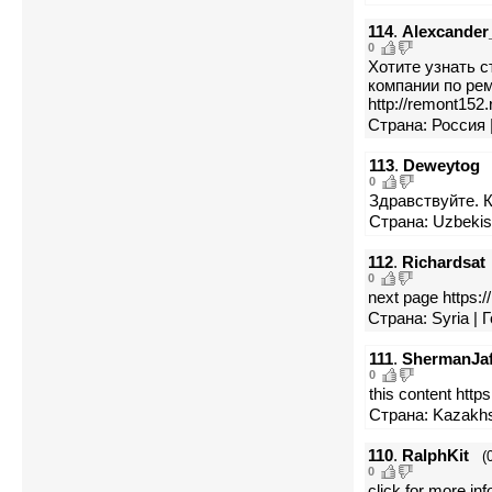
114
.
Alexcander
0
Хотите узнать 
компании по ре
http://remont152.
Страна: Россия 
113
.
Deweytog
0
Здравствуйте. 
Страна: Uzbekist
112
.
Richardsat
0
next page https://
Страна: Syria | Г
111
.
ShermanJa
0
this content https
Страна: Kazakhs
110
.
RalphKit
(
0
click for more inf