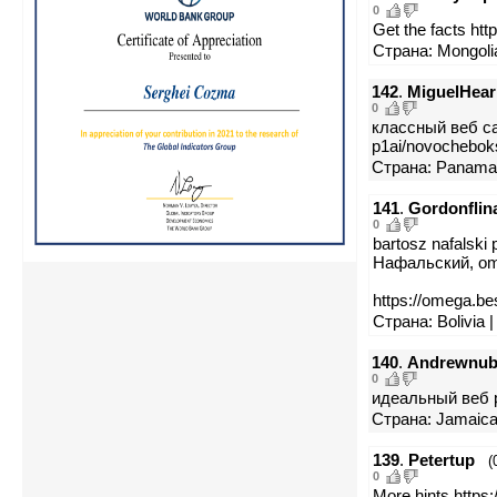
0
Get the facts htt
Страна: Mongolia
142
.
MiguelHea
0
классный веб сайт
p1ai/novochebok
Страна: Panama 
141
.
Gordonflin
0
bartosz nafalsk
Нафальский, om
https://omega.be
Страна: Bolivia 
140
.
Andrewnu
0
идеальный веб р
Страна: Jamaica
139
.
Petertup
(
0
More hints https