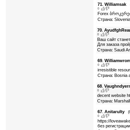
71
.
Williamsak
0
Forex ბროკერებს
Страна: Slovenia
70
.
AyudfghRea
0
Ваш сайт станет
Для заказа пройд
Страна: Saudi Ara
69
.
Williamwro
0
irresistible reso
Страна: Bosnia a
68
.
Vaughndyer
0
decent website h
Страна: Marshall
67
.
Anitarulty
(
0
https://loveawa
без регистраци