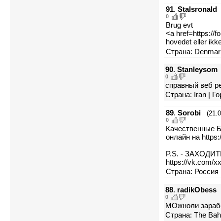
91
.
Stalsronald
0
Brug evt
<a href=https://
hovedet eller ik
Страна: Denmark
90
.
Stanleysom
0
справный веб рес
Страна: Iran | Го
89
.
Sorobi
(21.
0
Качественные 
онлайн на https
P.S. - ЗАХОДИ
https://vk.com/
Страна: Россия 
88
.
radikObess
0
МОжноли зарабо
Страна: The Baha