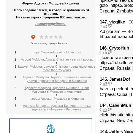
пригожий веб сай
Форум Адвокат Молдова Кишинев
goto=https://prot
Всего создано 10 тем, в которые добавлено 84
Страна: Zimbab
ответов.
На сайте зарегистрирован 886 участников.
147
.
vizglike
(0
Регистрируйтесь
0
Ad gloriam — Во
http://batmanapol
146
.
CrytoHub
https://www.advocatmoldova.com
0
›
Позвольте фина
Avocat Moldova, Avocat Chisinau - servicii avocat
https://Lub.elletv
›
Lawyer Moldova. Lawyer Chisinau - Legal experience
Страна: Russia 
more than 25 years
›
Адвокат Молдова. Адвокат Кишинев - онлайн
145
.
JamesDof
услуги адвоката в Молдове и Кишиневе
0
›
Адвокат Молдова, Адвокат Кишинев - Блог
have a peek at thi
Адвоката в Молдове и Кишиневе
Страна: Cuba | 
›
Форум Адвокат Молдова и Кишинев
›
144
.
CalvinMuh
Адвокат Молдова. Адвокат Кишинев - статьи
адвоката в Молдове и Кишиневе
0
click this site ht
Страна: New Zea
143
.
JefferyNep