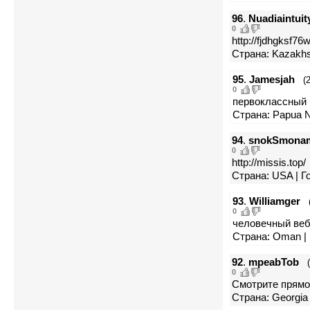
96
.
Nuadiaintuit
0
http://fjdhgksf7
Страна: Kazakhs
95
.
Jamesjah
(
0
первоклассный в
Страна: Papua N
94
.
snokSmona
0
http://missis.top/
Страна: USA | Г
93
.
Williamger
0
человечный веб с
Страна: Oman | 
92
.
mpeabTob
0
Смотрите прямо с
Страна: Georgia 