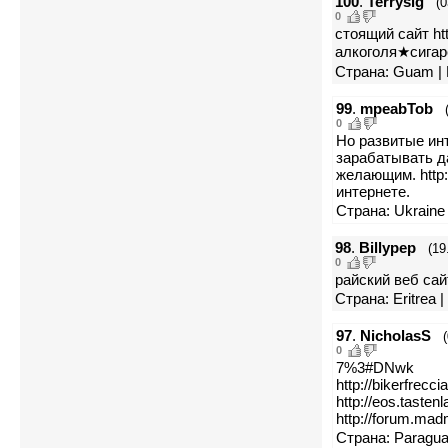
100
.
Terrysig
(0
0
стоящий сайт ht
алкоголя★сигар
Страна: Guam | 
99
.
mpeabTob
0
Но развитые ин
зарабатывать д
желающим. http:
интернете.
Страна: Ukraine
98
.
Billypep
(19
0
райский веб сайт 
Страна: Eritrea |
97
.
NicholasS
0
7%3#DNwk
http://bikerfrec
http://eos.taste
http://forum.ma
Страна: Paragua