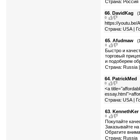
Страна: Россия 
66
.
DavidKag
(
0
https://youtu.b
Страна: USA | Г
65
.
Afudmaw
(
0
Быстро и качест
торговый прице
и подоберем об
Страна: Russia 
64
.
PatrickMed
0
<a title="afforda
essay.html">affo
Страна: USA | Г
63
.
KennethKer
0
Покупайте каче
Заказывайте на 
Обратите внима
Страна: Russia