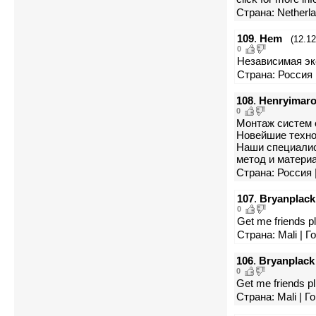
Страна: Netherlan
109
.
Hem
(12.12
0
Независимая эксп
Страна: Россия 
108
.
Henryimar
0
Монтаж систем о
Новейшие техно
Наши специалис
метод и матери
Страна: Россия 
107
.
Bryanplack
0
Get me friends pl
Страна: Mali | 
106
.
Bryanplack
0
Get me friends pl
Страна: Mali | 