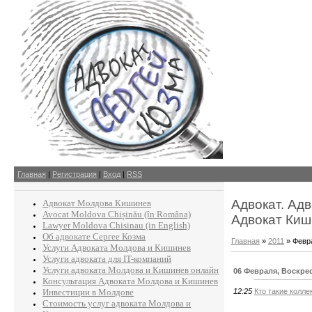
Главная
|
Регистрация
|
Вход
|
RSS
Адвокат. Ад
Адвокат Молдова Кишинев
Avocat Moldova Chișinău (în Româna)
Адвокат Киш
Lawyer Moldova Chisinau (in English)
Об адвокате Сергее Козма
Главная
»
2011
»
Февр
Услуги Адвоката Молдова и Кишинев
Услуги адвоката для IT-компаний
Услуги адвоката Молдова и Кишинев онлайн
06 Февраля, Воскре
Консультация Адвоката Молдова и Кишинев
Инвестиции в Молдове
12:25
Кто такие колле
Стоимость услуг адвоката Молдова и