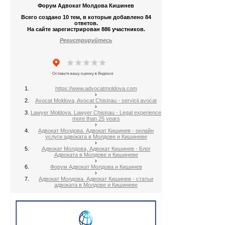
Форум Адвокат Молдова Кишинев
Всего создано 10 тем, в которые добавлено 84
ответов.
На сайте зарегистрирован 886 участников.
Регистрируйтесь
https://www.advocatmoldova.com
›
Avocat Moldova, Avocat Chisinau - servicii avocat
›
Lawyer Moldova. Lawyer Chisinau - Legal experience
more than 25 years
›
Адвокат Молдова. Адвокат Кишинев - онлайн
услуги адвоката в Молдове и Кишиневе
›
Адвокат Молдова, Адвокат Кишинев - Блог
Адвоката в Молдове и Кишиневе
›
Форум Адвокат Молдова и Кишинев
›
Адвокат Молдова. Адвокат Кишинев - статьи
адвоката в Молдове и Кишиневе