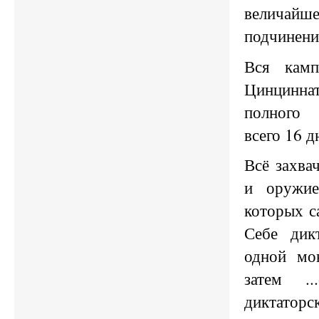
величай
подчинени
Вся камп
Цинцинн
полного
всего 16 д
Всё захвач
и оружие
которых с
Себе дик
одной мо
затем .
диктаторс