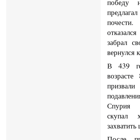
победу 
предлаг
почест
отказалс
забрал с
вернулся к
В 439 г
возрасте
призвал
подавлени
Спурия 
скупал 
захватить 
После п