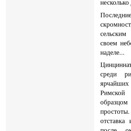
несколько 
Последн
скромно
сельски
своем не
наделе...
Цинцинна
среди р
ярчайших 
Римско
образцо
простоты
отставка 
после ок