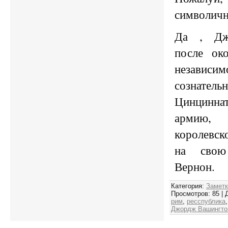
символичн
Да , Дж
после ок
незави
сознател
Цинцинн
армию,
королевск
на свою
Вернон.
Категория
:
Заметк
Просмотров
:
85
|
рим
,
ресспублика
Джордж Вашингто