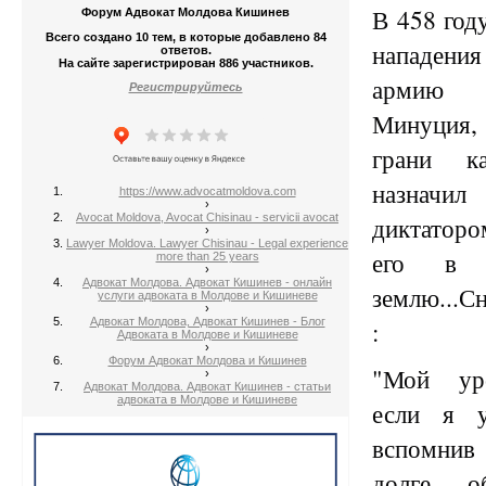
В 458 году
Форум Адвокат Молдова Кишинев
Всего создано 10 тем, в которые добавлено 84
нападения
ответов.
На сайте зарегистрирован 886 участников.
армию 
Регистрируйтесь
Минуция,
грани ка
назнач
https://www.advocatmoldova.com
›
Avocat Moldova, Avocat Chisinau - servicii avocat
диктатор
›
Lawyer Moldova. Lawyer Chisinau - Legal experience
его в 
more than 25 years
›
Адвокат Молдова. Адвокат Кишинев - онлайн
землю...Сн
услуги адвоката в Молдове и Кишиневе
›
Адвокат Молдова, Адвокат Кишинев - Блог
:
Адвоката в Молдове и Кишиневе
›
Форум Адвокат Молдова и Кишинев
"Мой уро
›
Адвокат Молдова. Адвокат Кишинев - статьи
адвоката в Молдове и Кишиневе
если я 
вспомни
долге , о