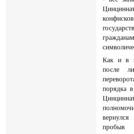
Цинцин
конфиск
государ
граждана
символиче
Как и в 
после ли
перевор
порядка в
Цинцинна
полномо
вернулся
пробыв 