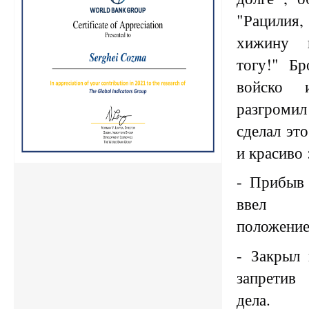
"Рацилия
хижину 
тогу!" Бр
войско
разгроми
сделал эт
и красиво 
- Прибыв
ввел ч
положение
- Закрыл 
запрети
дела.