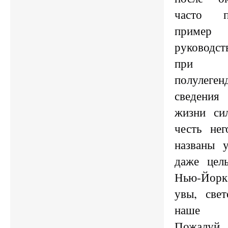
часто п
приме
руководст
при э
полулеге
сведения
жизни си
честь не
названы 
даже цел
Нью-Йорк 
увы, све
наше в
Пожалу