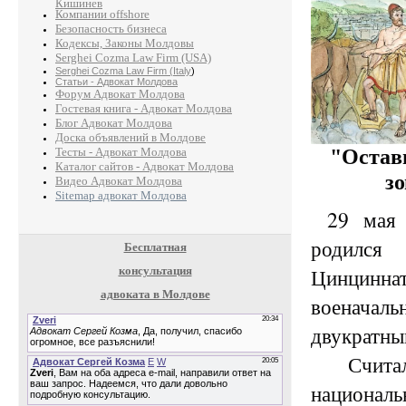
Кишинев
Компании offshore
Безопасность бизнеса
Кодексы, Законы Молдовы
Serghei Cozma Law Firm (USA)
Serghei Cozma Law Firm (Italy
)
Статьи - Адвокат Молдова
Форум Адвокат Молдова
Гостевая книга - Адвокат Молдова
Блог Адвокат Молдова
Доска объявлений в Молдове
"Оставь
Тесты - Адвокат Молдова
Каталог сайтов - Адвокат Молдова
зо
Видео Адвокат Молдова
Sitemap адвокат Молдова
29 мая 5
родился
Бесплатная
Цинцин
консультация
адвоката в Молдове
военачал
двукрат
Считал
националь