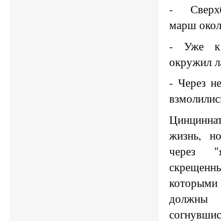
- Сверх
марш окол
- Уже к
окружил ла
- Через н
взмолились
Цинцинн
жизнь, н
через 
скрещен
которыми 
должны 
согнув