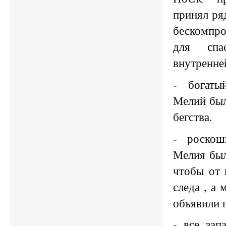
принял ря
бескомпр
для спа
внутренне
- богаты
Мелий был
бегства.
- роско
Мелия был
чтобы от 
следа , а 
объявили 
- все зап