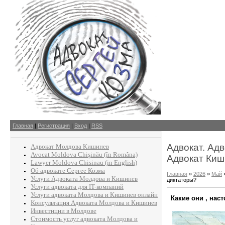
Главная
|
Регистрация
|
Вход
|
RSS
Адвокат. Ад
Адвокат Молдова Кишинев
Avocat Moldova Chișinău (în Româna)
Адвокат Киш
Lawyer Moldova Chisinau (in English)
Об адвокате Сергее Козма
Главная
»
2026
»
Май
Услуги Адвоката Молдова и Кишинев
диктаторы?
Услуги адвоката для IT-компаний
Услуги адвоката Молдова и Кишинев онлайн
Какие они , нас
Консультация Адвоката Молдова и Кишинев
Инвестиции в Молдове
Стоимость услуг адвоката Молдова и