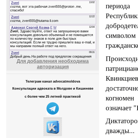
перио
Республ
добродет
символо
гражданск
Прои
Для добавления необходима
патриц
авторизация
Квинкци
Телеграм канал advocatmoldova
достаточ
Консультации адвоката в Молдове и Кишиневе
к
огномен
с более чем 25 летней практикой
означает 
Диктато
дважды...