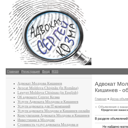
Главная
|
Регистрация
|
Вход
|
RSS
Адвокат Мол
Адвокат Молдова Кишинев
Avocat Moldova Chișinău (în Româna)
Кишинев - о
Lawyer Moldova Chisinau (in English)
Об адвокате Сергее Козма
Главная
»
Доска объя
Услуги Адвоката Молдова и Кишинев
Услуги адвоката для IT-компаний
Объявления о вака
Услуги адвоката Молдова и Кишинев онлайн
Юридические ваканс
Консультация Адвоката Молдова и Кишинев
В разделе объявлений
Инвестиции в Молдове
Стоимость услуг адвоката Молдова и
Не найдено мате