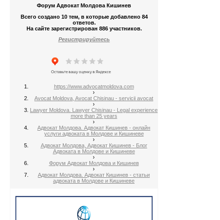
Форум Адвокат Молдова Кишинев
Всего создано 10 тем, в которые добавлено 84
ответов.
На сайте зарегистрирован 886 участников.
Регистрируйтесь
https://www.advocatmoldova.com
›
Avocat Moldova, Avocat Chisinau - servicii avocat
›
Lawyer Moldova. Lawyer Chisinau - Legal experience
more than 25 years
›
Адвокат Молдова. Адвокат Кишинев - онлайн
услуги адвоката в Молдове и Кишиневе
›
Адвокат Молдова, Адвокат Кишинев - Блог
Адвоката в Молдове и Кишиневе
›
Форум Адвокат Молдова и Кишинев
›
Адвокат Молдова. Адвокат Кишинев - статьи
адвоката в Молдове и Кишиневе