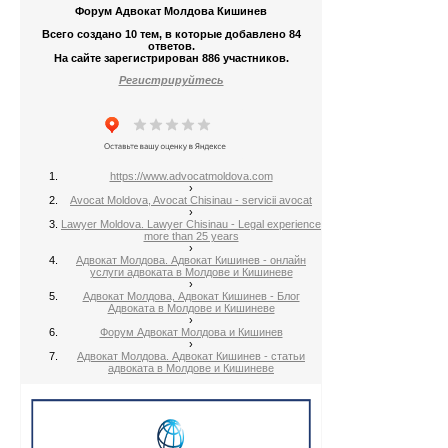
Форум Адвокат Молдова Кишинев
Всего создано 10 тем, в которые добавлено 84
ответов.
На сайте зарегистрирован 886 участников.
Регистрируйтесь
https://www.advocatmoldova.com
›
Avocat Moldova, Avocat Chisinau - servicii avocat
›
Lawyer Moldova. Lawyer Chisinau - Legal experience
more than 25 years
›
Адвокат Молдова. Адвокат Кишинев - онлайн
услуги адвоката в Молдове и Кишиневе
›
Адвокат Молдова, Адвокат Кишинев - Блог
Адвоката в Молдове и Кишиневе
›
Форум Адвокат Молдова и Кишинев
›
Адвокат Молдова. Адвокат Кишинев - статьи
адвоката в Молдове и Кишиневе