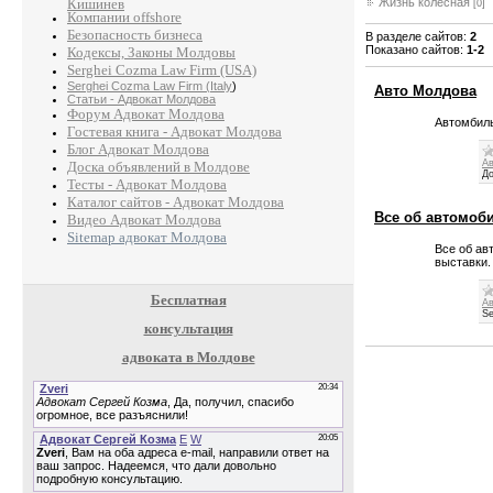
Кишинев
Жизнь колёсная
[0]
Компании offshore
Безопасность бизнеса
В разделе сайтов
:
2
Показано сайтов
:
1-2
Кодексы, Законы Молдовы
Serghei Cozma Law Firm (USA)
Serghei Cozma Law Firm (Italy
)
Авто Молдова
Статьи - Адвокат Молдова
Форум Адвокат Молдова
Автомбил
Гостевая книга - Адвокат Молдова
Блог Адвокат Молдова
Ав
Доска объявлений в Молдове
До
Тесты - Адвокат Молдова
Каталог сайтов - Адвокат Молдова
Все об автомоб
Видео Адвокат Молдова
Sitemap адвокат Молдова
Все об ав
выставки.
Бесплатная
Ав
Se
консультация
адвоката в Молдове