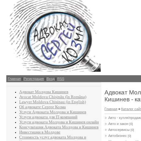
Главная
|
Регистрация
|
Вход
|
RSS
Адвокат Мол
Адвокат Молдова Кишинев
Avocat Moldova Chișinău (în Româna)
Кишинев - ка
Lawyer Moldova Chisinau (in English)
Об адвокате Сергее Козма
Главная
»
Каталог сай
Услуги Адвоката Молдова и Кишинев
Услуги адвоката для IT-компаний
Авто - купля/продаж
Услуги адвоката Молдова и Кишинев онлайн
Авто и закон
[0]
Консультация Адвоката Молдова и Кишинев
Автосервисы
[0]
Инвестиции в Молдове
Автобизнес
[0]
Стоимость услуг адвоката Молдова и