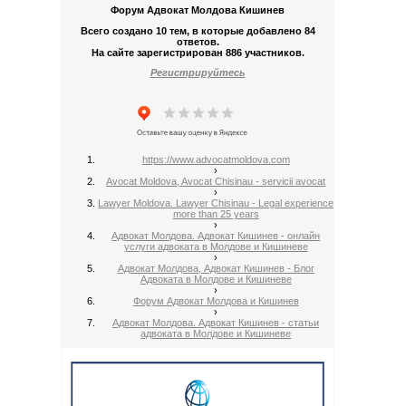
Форум Адвокат Молдова Кишинев
Всего создано 10 тем, в которые добавлено 84
ответов.
На сайте зарегистрирован 886 участников.
Регистрируйтесь
https://www.advocatmoldova.com
›
Avocat Moldova, Avocat Chisinau - servicii avocat
›
Lawyer Moldova. Lawyer Chisinau - Legal experience
more than 25 years
›
Адвокат Молдова. Адвокат Кишинев - онлайн
услуги адвоката в Молдове и Кишиневе
›
Адвокат Молдова, Адвокат Кишинев - Блог
Адвоката в Молдове и Кишиневе
›
Форум Адвокат Молдова и Кишинев
›
Адвокат Молдова. Адвокат Кишинев - статьи
адвоката в Молдове и Кишиневе