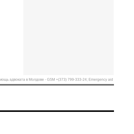
воката в Молдове - GSM +(373) 799-333-24; Emergency aid of Lawyer in Moldova. 