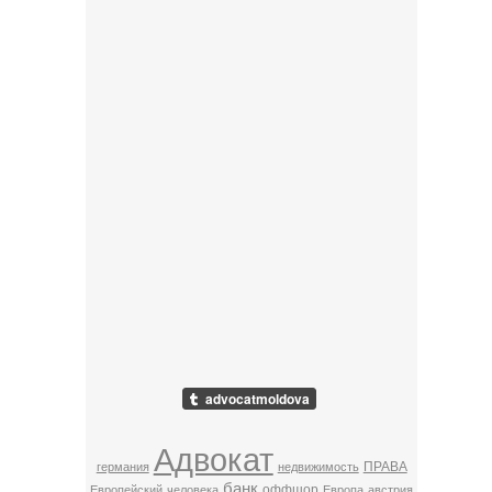
Адвокат
ПРАВА
германия
недвижимость
банк
оффшор
Европейский
человека
Европа
австрия