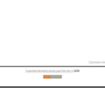
Срочная помощь ад
Copyright Serghei Cozma Law Firm Inc ©
2026