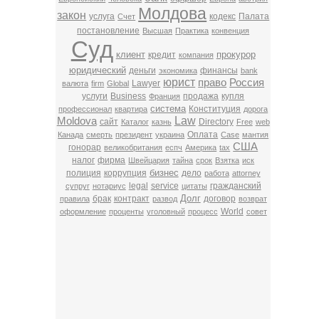
Молдова
закон
услуга
кодекс
Палата
Счет
постановление
Высшая
Практика
конвенция
Суд
клиент
прокурор
кредит
компания
юридический
деньги
финансы
экономика
bank
юрист
право
Россия
Lawyer
валюта
firm
Global
услуги
Business
продажа
купля
Франция
система
Конституция
профессионал
квартира
дорога
Law
Moldova
сайт
Directory
Каталог
казнь
Free
web
Оплата
Канада
смерть
президент
украина
Case
мантия
США
гонорар
великобритания
еспч
Америка
tax
налог
фирма
Швейцария
тайна
срок
Взятка
иск
бизнес
полиция
коррупция
дело
работа
attorney
legal
service
гражданский
супруг
нотариус
цитаты
Долг
брак
контракт
договор
правила
развод
возврат
World
оформление
проценты
уголовный
процесс
совет