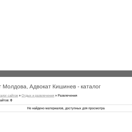
 Молдова, Адвокат Кишинев - каталог
талог сайтов
»
Отдых и развлечения
» Развлечения
сайтов
:
0
Не найдено материалов, доступных для просмотра