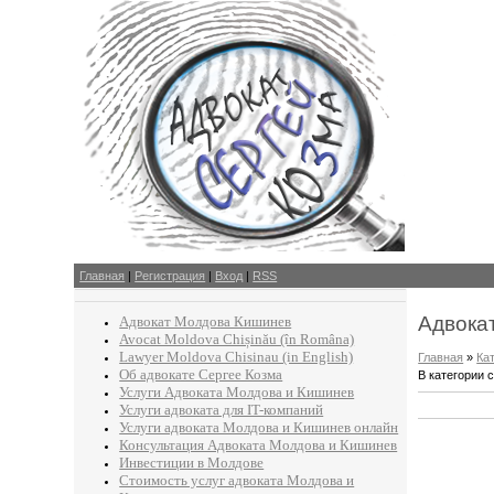
Главная
|
Регистрация
|
Вход
|
RSS
Адвокат
Адвокат Молдова Кишинев
Avocat Moldova Chișinău (în Româna)
Lawyer Moldova Chisinau (in English)
Главная
»
Ка
Об адвокате Сергее Козма
В категории 
Услуги Адвоката Молдова и Кишинев
Услуги адвоката для IT-компаний
Услуги адвоката Молдова и Кишинев онлайн
Консультация Адвоката Молдова и Кишинев
Инвестиции в Молдове
Стоимость услуг адвоката Молдова и