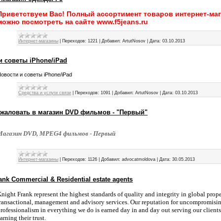
Приветствуем Вас! Полный ассортимент товаров интернет-ма
можно посмотреть на сайте www.f5jeans.ru
Интернет-магазины
|
Переходов:
1221
|
Добавил:
ArtutNosov
|
Дата:
03.10.2013
и советы iPhone/iPad
овости и советы iPhone/iPad
Средства и услуги связи
|
Переходов:
1091
|
Добавил:
ArtutNosov
|
Дата:
03.10.2013
жаловать в магазин DVD фильмов - "Первый"
Магазин DVD, MPEG4 фильмов - Первый
Интернет-магазины
|
Переходов:
1126
|
Добавил:
advocatmoldova
|
Дата:
30.05.2013
ank Commercial & Residential estate agents
night Frank represent the highest standards of quality and integrity in global prop
ransactional, management and advisory services. Our reputation for uncompromisi
rofessionalism in everything we do is earned day in and day out serving our client
arning their trust.