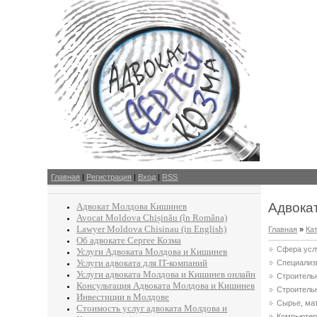
Главная
|
Регистрация
|
Вход
|
RSS
Адвокат
Адвокат Молдова Кишинев
Avocat Moldova Chișinău (în Româna)
Lawyer Moldova Chisinau (in English)
Главная
»
Ка
Об адвокате Сергее Козма
Cфера усл
Услуги Адвоката Молдова и Кишинев
Услуги адвоката для IT-компаний
Специализ
Услуги адвоката Молдова и Кишинев онлайн
Строитель
Консультация Адвоката Молдова и Кишинев
Строитель
Инвестиции в Молдове
Сырье, ма
Стоимость услуг адвоката Молдова и
Компьютер