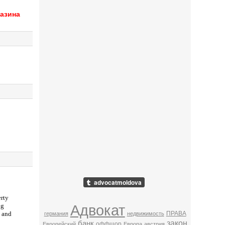
газина
erty
ng
Адвокат
s and
ПРАВА
германия
недвижимость
закон
банк
оффшор
Европейский
Европа
австрия