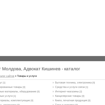
 Молдова, Адвокат Кишинев - каталог
талог сайтов
» Товары и услуги
уг
Бытовая техника, электроника
[1]
[0]
ированные товары
Средства и услуги связи
[0]
[1]
ные материалы, оборудование
Интернет-магазины
[0]
[2]
ные услуги
Канцелярские товары
[1]
[0]
териалы, комплектующие
Книги, печатная продукция
[0]
[0]
ы, оргтехника
Тара и упаковка