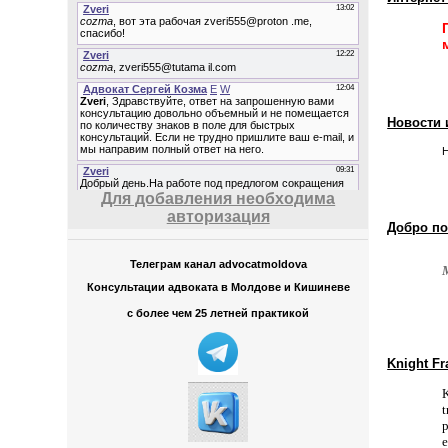
Новости 
Н
Для добавления необходима
авторизация
Добро по
Телеграм канал advocatmoldova
Консультации адвоката в Молдове и Кишиневе
с более чем 25 летней практикой
Knight Fr
K
t
p
e