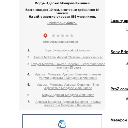
Форум Адвокат Молдова Кишинев
Всего создано 10 тем, в которые добавлено 84
ответов.
На сайте зарегистрирован 886 участников.
Luxury ap
Регистрируйтесь
L
https://www.advocatmoldova.com
Sony Eri
›
Avocat Moldova, Avocat Chisinau - servicii avocat
›
Lawyer Moldova. Lawyer Chisinau - Legal experience
more than 25 years
›
Адвокат Молдова. Адвокат Кишинев - онлайн
услуги адвоката в Молдове и Кишиневе
›
Адвокат Молдова, Адвокат Кишинев - Блог
Адвоката в Молдове и Кишиневе
ProZ.com 
›
Форум Адвокат Молдова и Кишинев
g
›
Адвокат Молдова. Адвокат Кишинев - статьи
адвоката в Молдове и Кишиневе
Мегафон