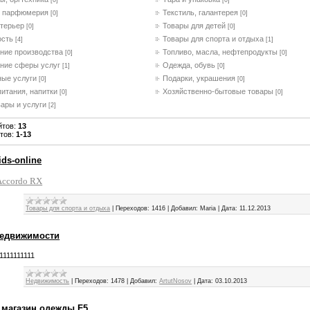
[0]
[0]
, парфюмерия
Текстиль, галантерея
[0]
[0]
нтерьер
Товары для детей
[0]
[0]
ость
Товары для спорта и отдыха
[4]
[1]
ние производства
Топливо, масла, нефтепродукты
[0]
[0]
ние сферы услуг
Одежда, обувь
[1]
[0]
ные услуги
Подарки, украшения
[0]
[0]
итания, напитки
Хозяйственно-бытовые товары
[0]
[0]
ары и услуги
[2]
йтов
:
13
йтов
:
1-13
ids-online
Accordo RX
Товары для спорта и отдыха
|
Переходов:
1416
|
Добавил:
Maria
|
Дата:
11.12.2013
недвижимости
1111111111
Недвижимость
|
Переходов:
1478
|
Добавил:
ArtutNosov
|
Дата:
03.10.2013
 магазин одежды F5