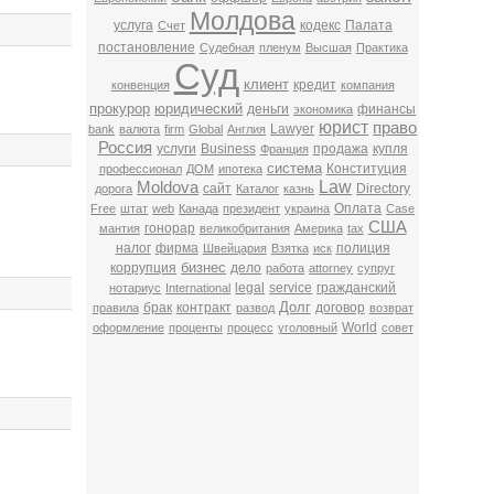
Молдова
услуга
кодекс
Палата
Счет
постановление
Судебная
пленум
Высшая
Практика
Суд
клиент
кредит
конвенция
компания
прокурор
юридический
деньги
финансы
экономика
юрист
право
Lawyer
bank
валюта
firm
Global
Англия
Россия
услуги
Business
продажа
купля
Франция
система
Конституция
профессионал
ДОМ
ипотека
Law
Moldova
сайт
Directory
дорога
Каталог
казнь
Оплата
Free
штат
web
Канада
президент
украина
Case
США
гонорар
мантия
великобритания
Америка
tax
налог
фирма
полиция
Швейцария
Взятка
иск
бизнес
коррупция
дело
работа
attorney
супруг
legal
service
гражданский
нотариус
International
Долг
брак
контракт
договор
правила
развод
возврат
World
оформление
проценты
процесс
уголовный
совет