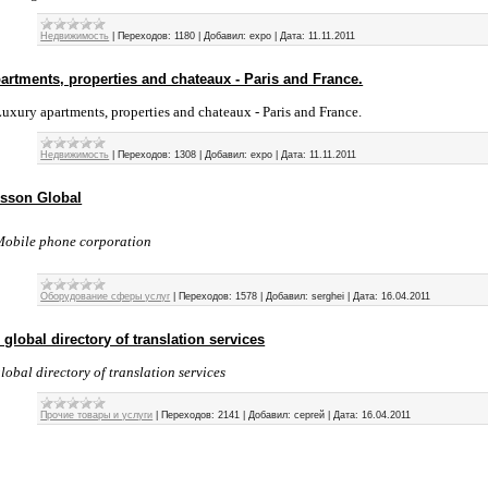
Недвижимость
|
Переходов:
1180
|
Добавил:
expo
|
Дата:
11.11.2011
artments, properties and chateaux - Paris and France.
uxury apartments, properties and chateaux - Paris and France.
Недвижимость
|
Переходов:
1308
|
Добавил:
expo
|
Дата:
11.11.2011
csson Global
Mobile phone corporation
Оборудование сферы услуг
|
Переходов:
1578
|
Добавил:
serghei
|
Дата:
16.04.2011
global directory of translation services
lobal directory of translation services
Прочие товары и услуги
|
Переходов:
2141
|
Добавил:
сергей
|
Дата:
16.04.2011