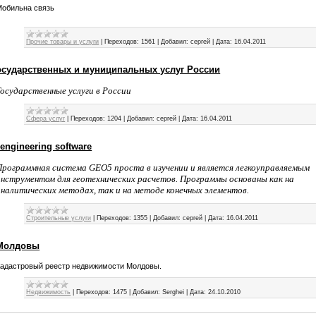
Мобильна связь
Прочие товары и услуги
|
Переходов:
1561
|
Добавил:
сергей
|
Дата:
16.04.2011
осударственных и муниципальных услуг России
Государственные услуги в России
Cфера услуг
|
Переходов:
1204
|
Добавил:
сергей
|
Дата:
16.04.2011
l engineering software
Программная система GEO5 проста в изучении и является легкоуправляемым
инструментом для геотехнических расчетов. Программы основаны как на
аналитических методах, так и на методе конечных элементов.
Строительные услуги
|
Переходов:
1355
|
Добавил:
сергей
|
Дата:
16.04.2011
 Молдовы
Кадастровый реестр недвижимости Молдовы.
Недвижимость
|
Переходов:
1475
|
Добавил:
Serghei
|
Дата:
24.10.2010