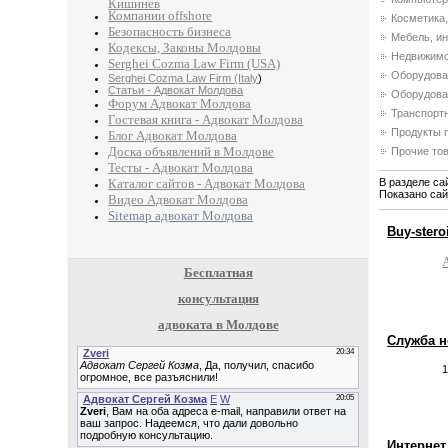
Кишинев
Компании offshore
Косметика
Безопасность бизнеса
Мебель, и
Кодексы, Законы Молдовы
Недвижим
Serghei Cozma Law Firm (USA)
Оборудова
Serghei Cozma Law Firm (Italy
)
Статьи - Адвокат Молдова
Оборудова
Форум Адвокат Молдова
Транспорт
Гостевая книга - Адвокат Молдова
Продукты п
Блог Адвокат Молдова
Доска объявлений в Молдове
Прочие тов
Тесты - Адвокат Молдова
В разделе са
Каталог сайтов - Адвокат Молдова
Показано са
Видео Адвокат Молдова
Sitemap адвокат Молдова
Buy-stero
Бесплатная
консультация
адвоката в Молдове
Служба 
1
Интернет