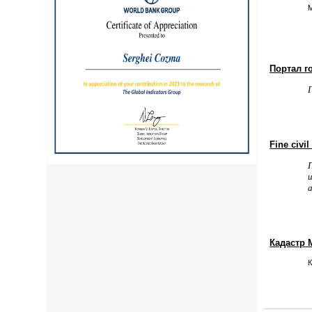
Портал г
Fine civi
Кадастр