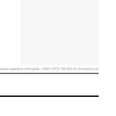
двоката в Молдове - GSM +(373) 799-333-24; Emergency aid of Lawyer in Moldova.