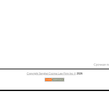
Срочная помощь а
Copyright Serghei Cozma Law Firm Inc ©
2026