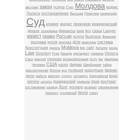
Молдова
закон
услуга
кодекс
австрия
Счет
Палата
постановление
Высшая
Практика
конвенция
Суд
клиент
прокурор
юридический
кредит
деньги
финансы
Lawyer
экономика
bank
firm
Global
юрист
право
Россия
услуги
Business
Франция
система
продажа
купля
ипотека
ДОМ
квартира
Moldova
Конституция
сайт
дорога
link
Каталог
казнь
Law
Directory
Оплата
Free
Канада
президент
украина
гонорар
Case
мантия
великобритания
еспч
tax
Америка
США
налог
фирма
Человек
Швейцария
тайна
бизнес
полиция
коррупция
рассмотрение
Взятка
иск
дело
legal
работа
attorney
супруг
нотариус
International
service
гражданский
брак
контракт
цитаты
правила
Долг
договор
составление
развод
возврат
оформление
World
процесс
уголовный
совет