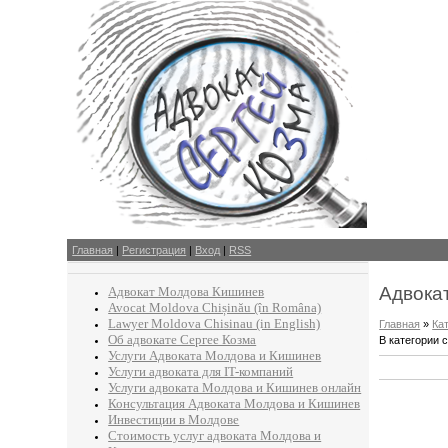
Главная
|
Регистрация
|
Вход
|
RSS
Адвокат
Адвокат Молдова Кишинев
Avocat Moldova Chișinău (în Româna)
Lawyer Moldova Chisinau (in English)
Главная
»
Ка
Об адвокате Сергее Козма
В категории 
Услуги Адвоката Молдова и Кишинев
Услуги адвоката для IT-компаний
Услуги адвоката Молдова и Кишинев онлайн
Консультация Адвоката Молдова и Кишинев
Инвестиции в Молдове
Стоимость услуг адвоката Молдова и