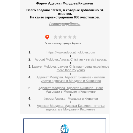
Форум Адвокат Молдова Кишинев
Всего создано 10 тем, в которые добавлено 84
ответов.
На сайте зарегистрирован 886 участников.
Регистрируйтесь
https://www.advocatmoldova.com
›
Avocat Moldova, Avocat Chisinau - servicii avocat
›
Lawyer Moldova. Lawyer Chisinau - Legal experience
more than 25 years
›
Адвокат Молдова. Адвокат Кишинев - онлайн
услуги адвоката в Молдове и Кишиневе
›
Адвокат Молдова, Адвокат Кишинев - Блог
Адвоката в Молдове и Кишиневе
›
Форум Адвокат Молдова и Кишинев
›
Адвокат Молдова. Адвокат Кишинев - статьи
адвоката в Молдове и Кишиневе