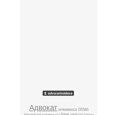
Адвокат
ПРАВА
недвижимость
банк
оффшор
Европейский
человека
usa
Европа