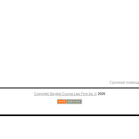
Срочная помощь адвокат
Copyright Serghei Cozma Law Firm Inc ©
2026