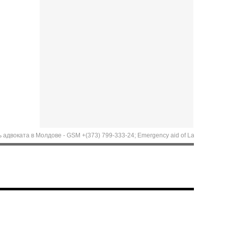
а в Молдове - GSM +(373) 799-333-24; Emergency aid of Lawyer in Moldova. Call 