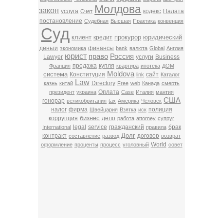
Молдова
закон
услуга
кодекс
Палата
Счет
постановление
Судебная
Высшая
Практика
конвенция
Суд
клиент
прокурор
юридический
кредит
деньги
финансы
экономика
bank
валюта
Global
Англия
юрист
право
Россия
Lawyer
услуги
Business
продажа
купля
Франция
квартира
ипотека
ДОМ
Moldova
система
Конституция
сайт
link
Каталог
Law
Directory
казнь
китай
Free
web
Канада
смерть
Оплата
президент
украина
Case
Италия
мантия
США
гонорар
великобритания
tax
Америка
Человек
налог
фирма
полиция
Швейцария
Взятка
иск
бизнес
коррупция
дело
работа
attorney
супруг
legal
service
гражданский
брак
International
правила
Долг
контракт
договор
составление
развод
возврат
World
оформление
проценты
процесс
уголовный
совет