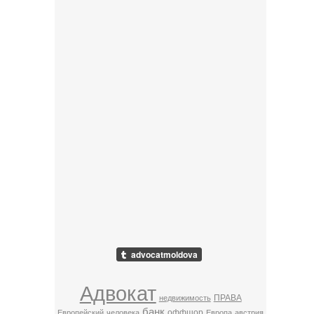
Адвокат
ПРАВА
недвижимость
банк
оффшор
Европейский
человека
Европа
австрия