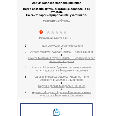
Форум Адвокат Молдова Кишинев
Всего создано 10 тем, в которые добавлено 84
ответов.
На сайте зарегистрирован 886 участников.
Регистрируйтесь
https://www.advocatmoldova.com
›
Avocat Moldova, Avocat Chisinau - servicii avocat
›
Lawyer Moldova. Lawyer Chisinau - Legal experience
more than 25 years
›
Адвокат Молдова. Адвокат Кишинев - онлайн
услуги адвоката в Молдове и Кишиневе
›
Адвокат Молдова, Адвокат Кишинев - Блог
Адвоката в Молдове и Кишиневе
›
Форум Адвокат Молдова и Кишинев
›
Адвокат Молдова. Адвокат Кишинев - статьи
адвоката в Молдове и Кишиневе