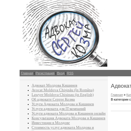
Главная
|
Регистрация
|
Вход
|
RSS
Адвокат
Адвокат Молдова Кишинев
Avocat Moldova Chișinău (în Româna)
Lawyer Moldova Chisinau (in English)
Главная
»
Ка
Об адвокате Сергее Козма
В категории 
Услуги Адвоката Молдова и Кишинев
Услуги адвоката для IT-компаний
Услуги адвоката Молдова и Кишинев онлайн
Консультация Адвоката Молдова и Кишинев
Инвестиции в Молдове
Стоимость услуг адвоката Молдова и