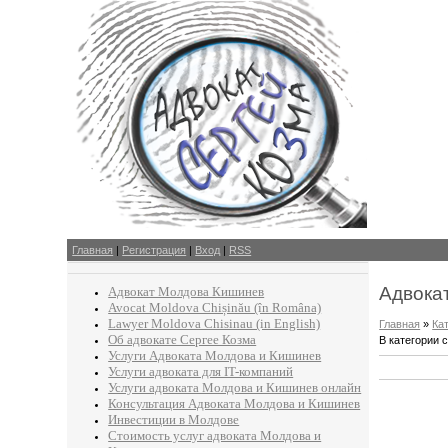
Главная
|
Регистрация
|
Вход
|
RSS
Адвокат
Адвокат Молдова Кишинев
Avocat Moldova Chișinău (în Româna)
Lawyer Moldova Chisinau (in English)
Главная
»
Ка
Об адвокате Сергее Козма
В категории 
Услуги Адвоката Молдова и Кишинев
Услуги адвоката для IT-компаний
Услуги адвоката Молдова и Кишинев онлайн
Консультация Адвоката Молдова и Кишинев
Инвестиции в Молдове
Стоимость услуг адвоката Молдова и