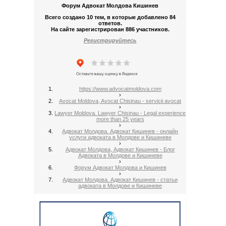
Форум Адвокат Молдова Кишинев
Всего создано 10 тем, в которые добавлено 84
ответов.
На сайте зарегистрирован 886 участников.
Регистрируйтесь
https://www.advocatmoldova.com
›
Avocat Moldova, Avocat Chisinau - servicii avocat
›
Lawyer Moldova. Lawyer Chisinau - Legal experience
more than 25 years
›
Адвокат Молдова. Адвокат Кишинев - онлайн
услуги адвоката в Молдове и Кишиневе
›
Адвокат Молдова, Адвокат Кишинев - Блог
Адвоката в Молдове и Кишиневе
›
Форум Адвокат Молдова и Кишинев
›
Адвокат Молдова. Адвокат Кишинев - статьи
адвоката в Молдове и Кишиневе