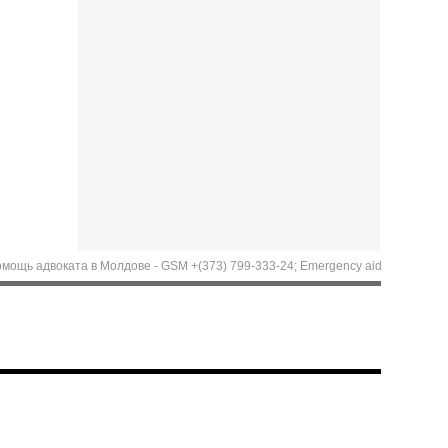
двоката в Молдове - GSM +(373) 799-333-24; Emergency aid of Lawyer in Moldova.