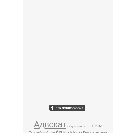
Адвокат
ПРАВА
недвижимость
банк
оффшор
Европейский
usa
Европа
австрия