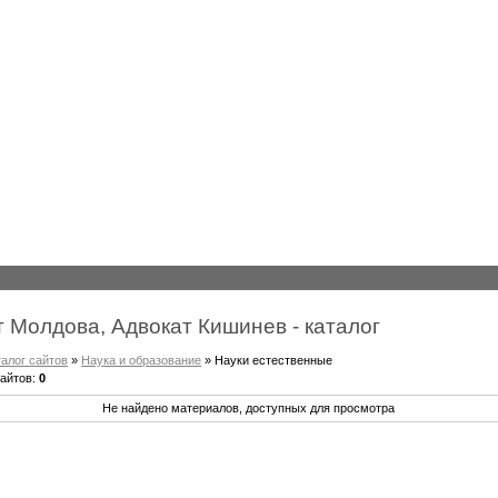
 Молдова, Адвокат Кишинев - каталог
талог сайтов
»
Наука и образование
» Науки естественные
сайтов
:
0
Не найдено материалов, доступных для просмотра