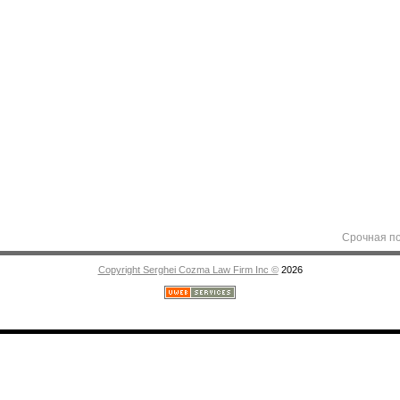
Срочная помощь а
Copyright Serghei Cozma Law Firm Inc ©
2026