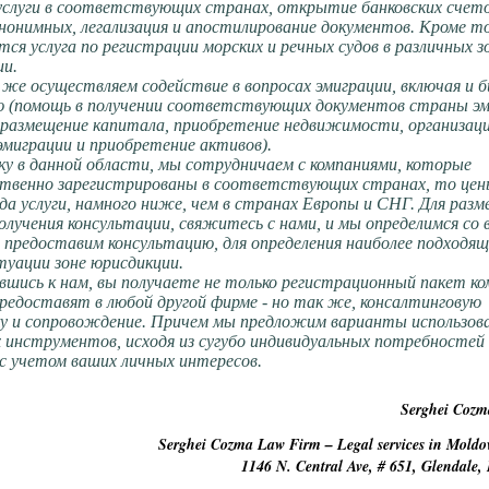
услуги в соответствующих странах, открытие банковских счето
нонимных, легализация и апостилирование документов. Кроме то
тся услуга по регистрации морских и речных судов в различных з
ии.
е осуществляем содействие в вопросах эмиграции, включая и б
ю (помощь в получении соответствующих документов страны эм
 размещение капитала, приобретение недвижимости, организаци
эмиграции и приобретение активов).
у в данной области, мы сотрудничаем с компаниями, которые
ственно зарегистрированы в соответствующих странах, то цен
да услуги, намного ниже, чем в странах Европы и СНГ. Для раз
получения консультации, свяжитесь с нами, и мы определимся со
 предоставим консультацию, для определения наиболее подходящ
туации зоне юрисдикции.
ись к нам, вы получаете не только регистрационный пакет ко
редоставят в любой другой фирме - но так же, консалтинговую
у и сопровождение. Причем мы предложим варианты использов
 инструментов, исходя из сугубо индивидуальных потребностей
 с учетом ваших личных интересов.
Serghei Coz
Serghei Cozma Law Firm – Legal services in Moldo
1146 N. Central Ave, # 651, Glendale,