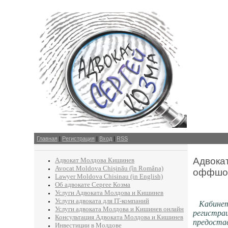
Главная
|
Регистрация
|
Вход
|
RSS
Адвока
Адвокат Молдова Кишинев
Avocat Moldova Chișinău (în Româna)
оффшо
Lawyer Moldova Chisinau (in English)
Об адвокате Сергее Козма
Услуги Адвоката Молдова и Кишинев
Услуги адвоката для IT-компаний
Кабинет 
Услуги адвоката Молдова и Кишинев онлайн
регистрац
Консультация Адвоката Молдова и Кишинев
предостав
Инвестиции в Молдове