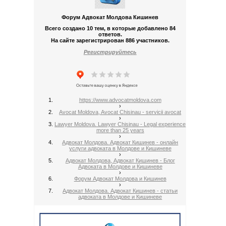
Форум Адвокат Молдова Кишинев
Всего создано 10 тем, в которые добавлено 84
ответов.
На сайте зарегистрирован 886 участников.
Регистрируйтесь
https://www.advocatmoldova.com
›
Avocat Moldova, Avocat Chisinau - servicii avocat
›
Lawyer Moldova. Lawyer Chisinau - Legal experience
more than 25 years
›
Адвокат Молдова. Адвокат Кишинев - онлайн
услуги адвоката в Молдове и Кишиневе
›
Адвокат Молдова, Адвокат Кишинев - Блог
Адвоката в Молдове и Кишиневе
›
Форум Адвокат Молдова и Кишинев
›
Адвокат Молдова. Адвокат Кишинев - статьи
адвоката в Молдове и Кишиневе