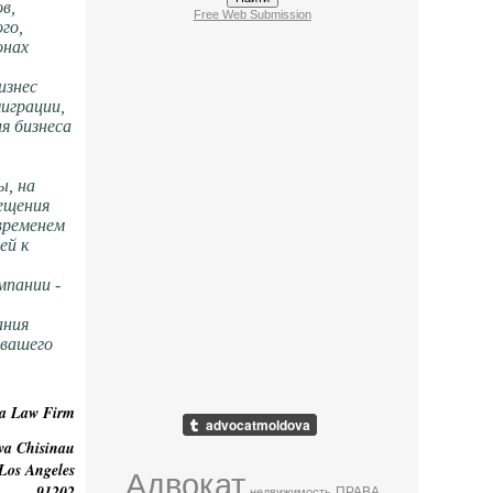
в,
Free Web Submission
го,
онах
изнес
играции,
я бизнеса
ы, на
мещения
 временем
ей к
мпании -
ания
 вашего
ma Law Firm
va Chisinau
 Los Angeles
Адвокат
91202
ПРАВА
недвижимость