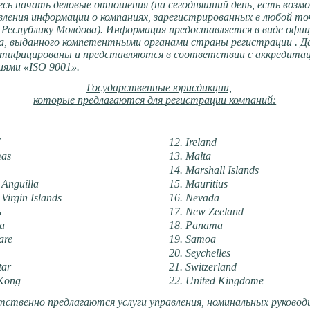
есь начать деловые отношения (на сегодняшний день, есть воз
ления информации о компаниях, зарегистрированных в любой то
 Республику Молдова). Информация предоставляется в виде офи
а, выданного компетентными органами страны регистрации . Д
ертифицированы и представляются в соответствии с аккредит
иями «ISO 9001».
Государственные юрисдикции,
которые предлагаются для регистрации компаний:
bany
12. Ireland
as
13. Malta
14. Marshall Islands
 Anguilla
15. Mauritius
 Virgin Islands
16. Nevada
s
17. New Zeeland
a
18. Panama
are
19. Samoa
20. Seychelles
tar
21. Switzerland
 Kong
22. United Kingdome
твенно предлагаются услуги управления, номинальных руковод