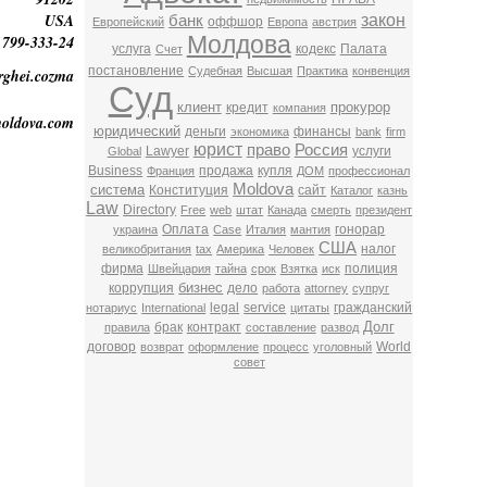
USA
закон
банк
оффшор
Европейский
Европа
австрия
Молдова
 799-333-24
услуга
кодекс
Палата
Счет
постановление
Судебная
Высшая
Практика
конвенция
erghei.cozma
Суд
клиент
прокурор
кредит
компания
moldova.com
юридический
деньги
финансы
экономика
bank
firm
юрист
право
Россия
Lawyer
услуги
Global
Business
продажа
купля
Франция
ДОМ
профессионал
Moldova
система
Конституция
сайт
Каталог
казнь
Law
Directory
Free
web
штат
Канада
смерть
президент
Оплата
гонорар
украина
Case
Италия
мантия
США
налог
великобритания
tax
Америка
Человек
фирма
полиция
Швейцария
тайна
срок
Взятка
иск
бизнес
коррупция
дело
работа
attorney
супруг
legal
service
гражданский
нотариус
International
цитаты
Долг
брак
контракт
правила
составление
развод
договор
World
возврат
оформление
процесс
уголовный
совет