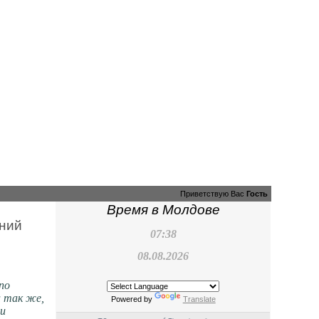
Приветствую Вас
Гость
Время в Молдове
аний
07:38
08.08.2026
по
а так же,
Powered by
Translate
ли