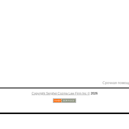
Срочная помощь адвок
Copyright Serghei Cozma Law Firm Inc ©
2026