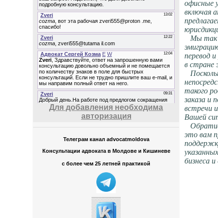
офисные 
включая а
предлагае
юрисдикц
Мы так ж
эмиграци
перевод и
в стране 
Поскольк
непосред
такого ро
заказа и 
Для добавления необходима
встречи и
авторизация
Вашей си
Обративш
это вам п
Телеграм канал advocatmoldova
поддержк
Консультации адвоката в Молдове и Кишиневе
указанных
бизнеса и
с более чем 25 летней практикой