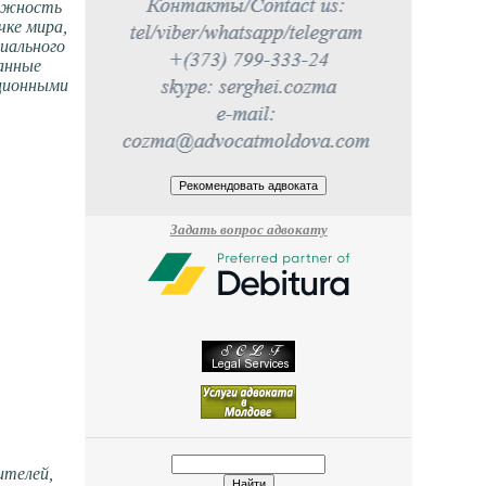
можность
чке мира,
циального
анные
ационными
Задать вопрос адвокату
ителей,