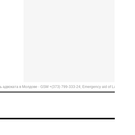
ата в Молдове - GSM +(373) 799-333-24; Emergency aid of Lawyer in Moldova. Cal