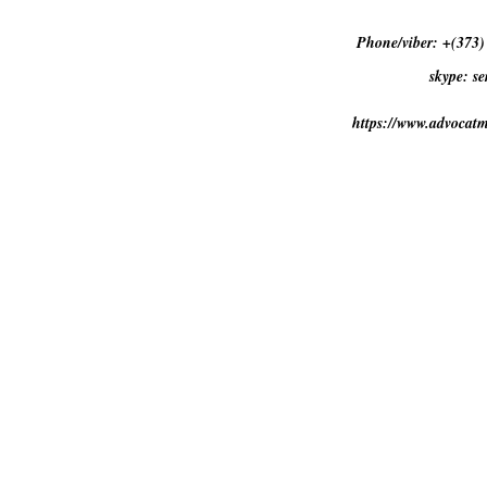
Phone/viber:
+(373)
skype: s
https://www.advocat