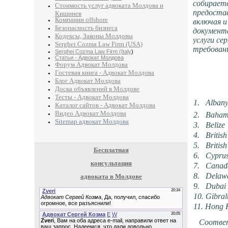
собирает
Стоимость услуг адвоката Молдова и
предостав
Кишинев
Компании offshore
включая и
Безопасность бизнеса
документ
Кодексы, Законы Молдовы
услуги с
Serghei Cozma Law Firm (USA)
требован
Serghei Cozma Law Firm (Italy
)
Статьи - Адвокат Молдова
Форум Адвокат Молдова
Гостевая книга - Адвокат Молдова
Блог Адвокат Молдова
Доска объявлений в Молдове
Тесты - Адвокат Молдова
1. Al
Каталог сайтов - Адвокат Молдова
Видео Адвокат Молдова
2. Baham
Sitemap адвокат Молдова
3. Belize
4. British
5. British
Бесплатная
6. Cypru
консультация
7. Canad
8. Delaw
адвоката в Молдове
9. Dubai
10. Gibral
11. Hong
Соответс