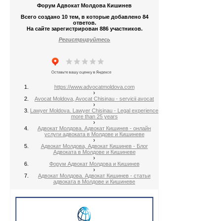
Форум Адвокат Молдова Кишинев
Всего создано 10 тем, в которые добавлено 84
ответов.
На сайте зарегистрирован 886 участников.
Регистрируйтесь
https://www.advocatmoldova.com
›
Avocat Moldova, Avocat Chisinau - servicii avocat
›
Lawyer Moldova. Lawyer Chisinau - Legal experience
more than 25 years
›
Адвокат Молдова. Адвокат Кишинев - онлайн
услуги адвоката в Молдове и Кишиневе
›
Адвокат Молдова, Адвокат Кишинев - Блог
Адвоката в Молдове и Кишиневе
›
Форум Адвокат Молдова и Кишинев
›
Адвокат Молдова. Адвокат Кишинев - статьи
адвоката в Молдове и Кишиневе