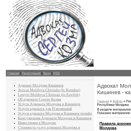
Главная
|
Регистрация
|
Вход
|
RSS
Адвокат Мол
Адвокат Молдова Кишинев
Avocat Moldova Chișinău (în Româna)
Кишинев - ка
Lawyer Moldova Chisinau (in English)
Об адвокате Сергее Козма
Главная
»
Файлы
» По
Услуги Адвоката Молдова и Кишинев
Республики Молдова
Услуги адвоката для IT-компаний
В разделе материалов
Показано материалов
Услуги адвоката Молдова и Кишинев онлайн
Консультация Адвоката Молдова и Кишинев
Инвестиции в Молдове
Правила дорожн
Стоимость услуг адвоката Молдова и
Молдова