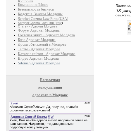
Кишинев
Компании offshore
Постано
Безопасность бизнеса
"Об утв
Кодексы, Законы Молдовы
движени
Serghei Cozma Law Firm (USA)
Serghei Cozma Law Firm (Italy
)
Статьи - Адвокат Молдова
Пе
Форум Адвокат Молдова
Пр
c
Гостевая книга - Адвокат Молдова
Блог Адвокат Молдова
Доска объявлений в Молдове
Тесты - Адвокат Молдова
Каталог сайтов - Адвокат Молдова
Видео Адвокат Молдова
Sitemap адвокат Молдова
Бесплатная
консультация
адвоката в Молдове