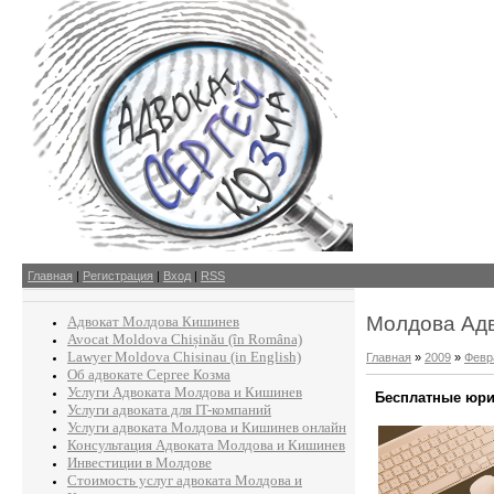
Главная
|
Регистрация
|
Вход
|
RSS
Молдова Адв
Адвокат Молдова Кишинев
Avocat Moldova Chișinău (în Româna)
Lawyer Moldova Chisinau (in English)
Главная
»
2009
»
Февр
Об адвокате Сергее Козма
Услуги Адвоката Молдова и Кишинев
Бесплатные юри
Услуги адвоката для IT-компаний
Услуги адвоката Молдова и Кишинев онлайн
Консультация Адвоката Молдова и Кишинев
Инвестиции в Молдове
Стоимость услуг адвоката Молдова и