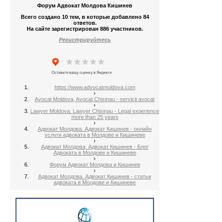
Форум Адвокат Молдова Кишинев
Всего создано 10 тем, в которые добавлено 84
ответов.
На сайте зарегистрирован 886 участников.
Регистрируйтесь
https://www.advocatmoldova.com
›
Avocat Moldova, Avocat Chisinau - servicii avocat
›
Lawyer Moldova. Lawyer Chisinau - Legal experience
more than 25 years
›
Адвокат Молдова. Адвокат Кишинев - онлайн
услуги адвоката в Молдове и Кишиневе
›
Адвокат Молдова, Адвокат Кишинев - Блог
Адвоката в Молдове и Кишиневе
›
Форум Адвокат Молдова и Кишинев
›
Адвокат Молдова. Адвокат Кишинев - статьи
адвоката в Молдове и Кишиневе