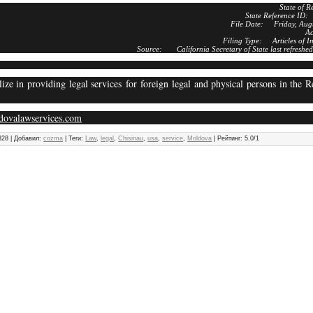
State of
State Reference I
File Date: Friday, Augu
A
Filing Type: Articles of I
Source: California Secretary of State last refreshe
ize in providing legal services for foreign legal and physical persons in the R
ldovalawservices.com
828
|
Добавил
:
cozma
|
Теги
:
Law
,
legal
,
Chisinau
,
usa
,
service
,
Moldova
|
Рейтинг
:
5.0
/
1