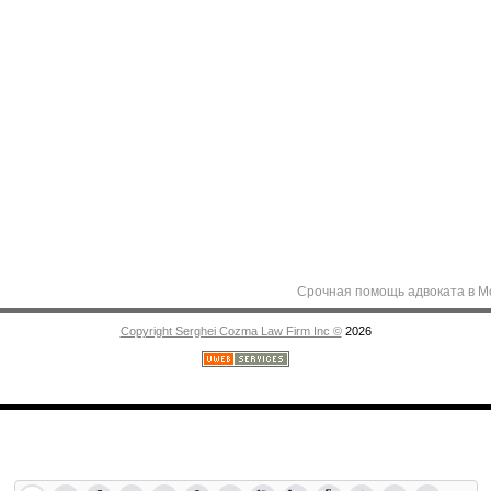
Срочная помощь адвоката в Молдове - 
Copyright Serghei Cozma Law Firm Inc ©
2026