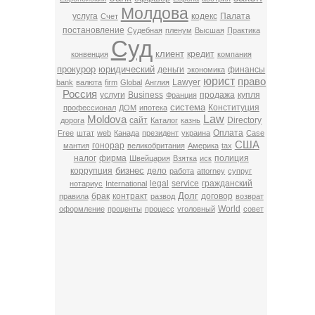
Молдова
услуга
кодекс
Палата
Счет
постановление
Судебная
пленум
Высшая
Практика
Суд
клиент
кредит
конвенция
компания
прокурор
юридический
деньги
финансы
экономика
юрист
право
Lawyer
bank
валюта
firm
Global
Англия
Россия
услуги
Business
продажа
купля
Франция
система
Конституция
профессионал
ДОМ
ипотека
Law
Moldova
сайт
Directory
дорога
Каталог
казнь
Оплата
Free
штат
web
Канада
президент
украина
Case
США
гонорар
мантия
великобритания
Америка
tax
налог
фирма
полиция
Швейцария
Взятка
иск
бизнес
коррупция
дело
работа
attorney
супруг
legal
service
гражданский
нотариус
International
Долг
брак
контракт
договор
правила
развод
возврат
World
оформление
проценты
процесс
уголовный
совет