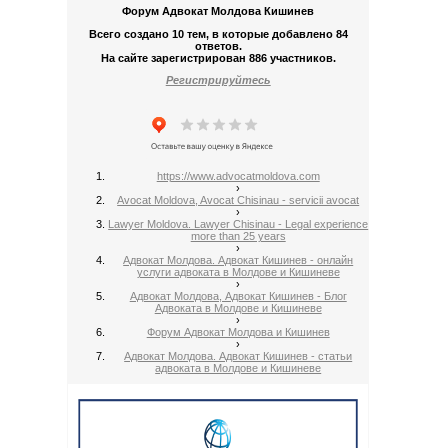
Форум Адвокат Молдова Кишинев
Всего создано 10 тем, в которые добавлено 84
ответов.
На сайте зарегистрирован 886 участников.
Регистрируйтесь
https://www.advocatmoldova.com
›
Avocat Moldova, Avocat Chisinau - servicii avocat
›
Lawyer Moldova. Lawyer Chisinau - Legal experience
more than 25 years
›
Адвокат Молдова. Адвокат Кишинев - онлайн
услуги адвоката в Молдове и Кишиневе
›
Адвокат Молдова, Адвокат Кишинев - Блог
Адвоката в Молдове и Кишиневе
›
Форум Адвокат Молдова и Кишинев
›
Адвокат Молдова. Адвокат Кишинев - статьи
адвоката в Молдове и Кишиневе