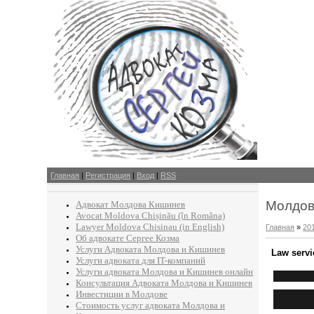
Главная
|
Регистрация
|
Вход
|
RSS
Молдов
Адвокат Молдова Кишинев
Avocat Moldova Chișinău (în Româna)
Lawyer Moldova Chisinau (in English)
Главная
»
20
Об адвокате Сергее Козма
Услуги Адвоката Молдова и Кишинев
Law servi
Услуги адвоката для IT-компаний
Услуги адвоката Молдова и Кишинев онлайн
Консультация Адвоката Молдова и Кишинев
Инвестиции в Молдове
Стоимость услуг адвоката Молдова и