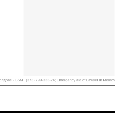
GSM +(373) 799-333-24; Emergency aid of Lawyer in Moldova. Call now: +(373) 79