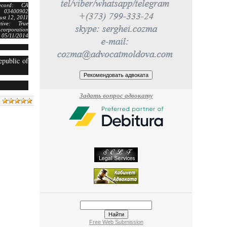
 Record: CA
D: 03400902
st 12, 2011
ctive: True
ncorporation
d 05/11/2014
epublic of
Задать вопрос адвокату
Free Web Submission