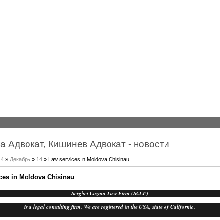
а Адвокат, Кишинев Адвокат - новости
14
»
Декабрь
»
14
» Law services in Moldova Chisinau
ces in Moldova Chisinau
Serghei Cozma Law Firm (SCLF)
is a legal consulting firm. We are registered in the USA, state of California.