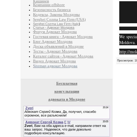
Кишинев
Компании offshore
Безопасность бизнеса
Кодексы, Законы Молдовы
Serghei Cozma Law Firm (USA)
Serghei Cozma Law Firm (Italy
)
Статьи - Адвокат Молдова
Форум Адвокат Молдова
We special
Гостевая книга - Адвокат Молдова
Блог Адвокат Молдова
Moldova.
Доска объявлений в Молдове
http://mo
Тесты - Адвокат Молдова
Каталог сайтов - Адвокат Молдова
Видео Адвокат Молдова
Просмотров
:
1
Sitemap адвокат Молдова
Бесплатная
консультация
адвоката в Молдове