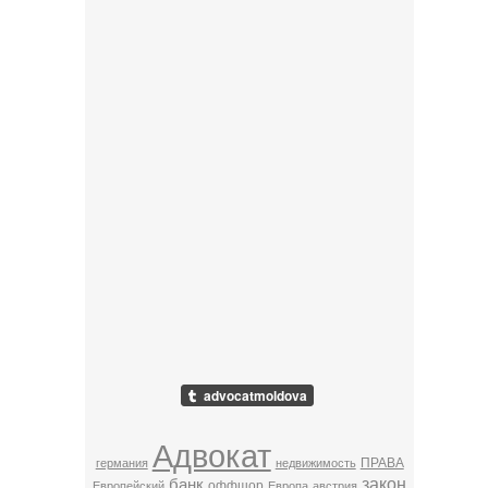
Адвокат
ПРАВА
германия
недвижимость
закон
банк
оффшор
Европейский
Европа
австрия