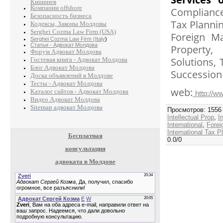
Кишинев
Компании offshore
Compliance
Безопасность бизнеса
Tax Planni
Кодексы, Законы Молдовы
Serghei Cozma Law Firm (USA)
Foreign Ma
Serghei Cozma Law Firm (Italy
)
Статьи - Адвокат Молдова
Property
Форум Адвокат Молдова
Solutions,
Гостевая книга - Адвокат Молдова
Блог Адвокат Молдова
Succession
Доска объявлений в Молдове
Тесты - Адвокат Молдова
web:
Каталог сайтов - Адвокат Молдова
http://w
Видео Адвокат Молдова
Sitemap адвокат Молдова
Просмотров
:
1556
Intellectual Prop
,
I
International
,
Forei
International Tax P
Бесплатная
0.0
/
0
консультация
адвоката в Молдове