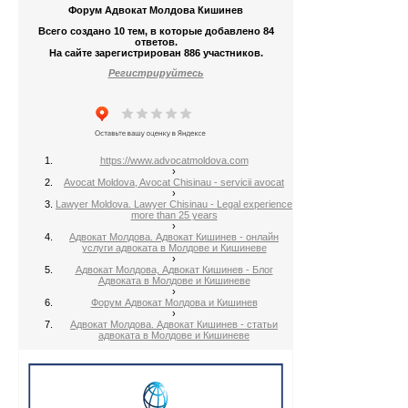
Форум Адвокат Молдова Кишинев
Всего создано 10 тем, в которые добавлено 84
ответов.
На сайте зарегистрирован 886 участников.
Регистрируйтесь
https://www.advocatmoldova.com
›
Avocat Moldova, Avocat Chisinau - servicii avocat
›
Lawyer Moldova. Lawyer Chisinau - Legal experience
more than 25 years
›
Адвокат Молдова. Адвокат Кишинев - онлайн
услуги адвоката в Молдове и Кишиневе
›
Адвокат Молдова, Адвокат Кишинев - Блог
Адвоката в Молдове и Кишиневе
›
Форум Адвокат Молдова и Кишинев
›
Адвокат Молдова. Адвокат Кишинев - статьи
адвоката в Молдове и Кишиневе