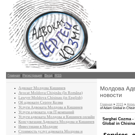
Главная
|
Регистрация
|
Вход
|
RSS
Молдова Адв
Адвокат Молдова Кишинев
Avocat Moldova Chișinău (în Româna)
новости
Lawyer Moldova Chisinau (in English)
Об адвокате Сергее Козма
Главная
»
2015
»
Апре
Услуги Адвоката Молдова и Кишинев
of Adam Global in Chisi
Услуги адвоката для IT-компаний
Услуги адвоката Молдова и Кишинев онлайн
Serghei Cozma -
Консультация Адвоката Молдова и Кишинев
Global in Chisin
Инвестиции в Молдове
Стоимость услуг адвоката Молдова и
Services 