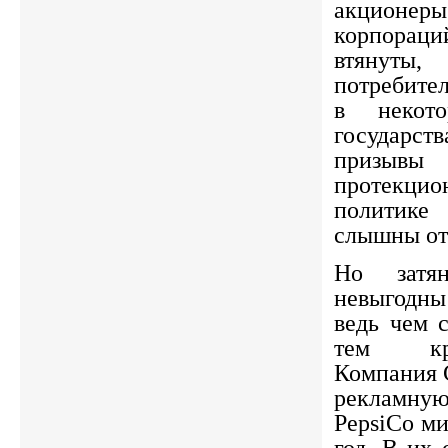
акцион
корпорац
втянуты
потребите
в некот
государс
при
протекцио
политик
слышны от 
Но затян
невыгодн
ведь чем 
тем кр
Компания C
рекламную
PepsiCo м