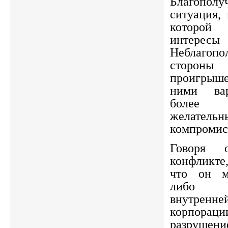
Благопол
ситуация,
которой 
интерес
Неблагопо
стороны
проигрыш
ними вар
более
желат
компромис
Говоря о
конфликте
что он м
либо 
внутрен
корпораци
разрушен