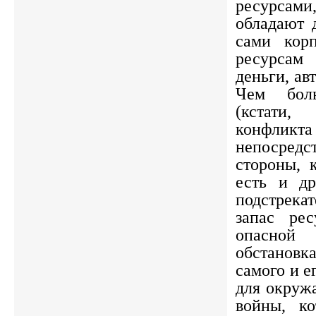
ресурс
обладают 
сами кор
ресурсам 
деньги, ав
Чем бол
(кстат
конфли
непоср
стороны, 
есть и др
подстрека
запас рес
опасно
обстановка
самого и е
для окруж
войны, ко