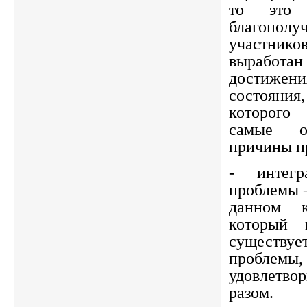
то это 
благоп
участнико
вырабо
достижен
состояния,
которого
самые о
причины п
- интегр
проблемы 
данном к
который п
существуе
пробле
удовлетво
разом.