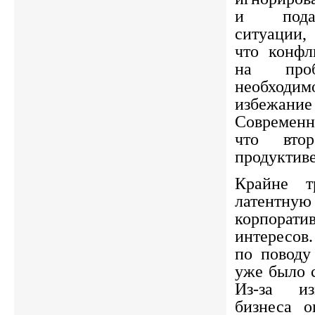
и пода
ситуации, 
что конфл
на проб
необходи
избежан
Современн
что вто
продуктиве
Крайне т
латен
корпорат
интересов
по поводу
уже было с
Из-за из
бизнеса о