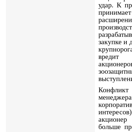
удар. К п
приним
расшир
производ
разрабат
закупке и
крупнорог
вредит
акционе
зоозащитн
выступлен
Конфлик
менеджера
корпорат
интере
акционер
больше пр