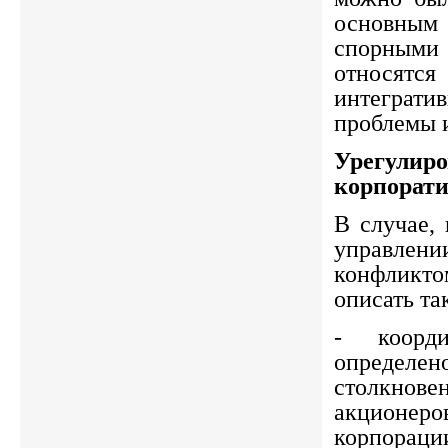
основным 
спорны
относятс
интегра
проблемы 
Урегулиро
корпорат
В случае, 
управлен
конфликто
описать та
- коорд
определ
столкнове
акционеро
корпораци