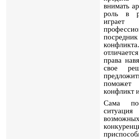
внимать а
роль в р
играет
профессио
посредник
конфликт
отличается
права нав
свое ре
предложи
поможет
конфликт и
Сама по
ситуация
возмож
конкурен
приспособ