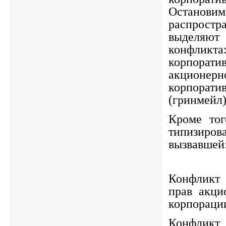
Останов
распрост
выделя
конфлик
корпорат
акционер
корпора
(гринмейл)
Кроме тог
типизиров
вызвавшей
Конфликт
прав акци
корпораци
Конфлик