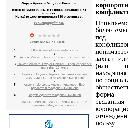
корпорат
Форум Адвокат Молдова Кишинев
Всего создано 10 тем, в которые добавлено 84
конфликт
ответов.
На сайте зарегистрирован 886 участников.
Попытаемс
Регистрируйтесь
более емк
под ко
конфли
понимае
https://www.advocatmoldova.com
›
захват ил
Avocat Moldova, Avocat Chisinau - servicii avocat
›
(или п
Lawyer Moldova. Lawyer Chisinau - Legal experience
more than 25 years
›
находящая 
Адвокат Молдова. Адвокат Кишинев - онлайн
услуги адвоката в Молдове и Кишиневе
но социал
›
Адвокат Молдова, Адвокат Кишинев - Блог
обществе
Адвоката в Молдове и Кишиневе
›
форма 
Форум Адвокат Молдова и Кишинев
›
связанна
Адвокат Молдова. Адвокат Кишинев - статьи
адвоката в Молдове и Кишиневе
корпораци
отчуждени
пользу