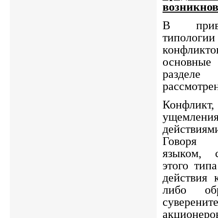
возникно
В прив
типологи
конфликто
основные
раздел
рассмотре
Конфликт,
ущемления
действия
Говоря 
языком, 
этого типа
действия 
либо об
сувере
акционеро