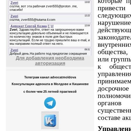
которые п
привест
следующи
наруш
действующ
законодате
внутрен
общества
или групп
Для добавления необходима
авторизация
к общест
управлени
Телеграм канал advocatmoldova
принимае
Консультации адвоката в Молдове и Кишиневе
досрочн
с более чем 25 летней практикой
полномоч
органо
существе
составе ак
Управлен