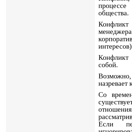
процес
общества.
Конфлик
менеджера
корпорат
интересов)
Конфликт 
собой.
Возможно
назревает 
Со време
существу
отно
рассматри
Если пе
игнориров