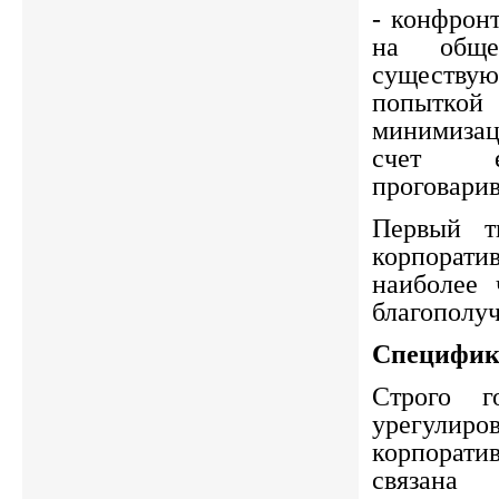
- конфрон
на общ
существу
попытко
минимиза
счет е
проговарив
Первый т
корпорат
наиболее 
благополу
Специфик
Строго г
урегулиро
корпорат
связана