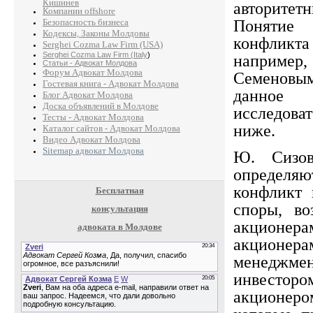
Кишинев
авторите
Компании offshore
Безопасность бизнеса
Понятие 
Кодексы, Законы Молдовы
конфлик
Serghei Cozma Law Firm (USA)
Serghei Cozma Law Firm (Italy
)
например,
Статьи - Адвокат Молдова
Форум Адвокат Молдова
Семеновы
Гостевая книга - Адвокат Молдова
данн
Блог Адвокат Молдова
Доска объявлений в Молдове
исследова
Тесты - Адвокат Молдова
ниже.
Каталог сайтов - Адвокат Молдова
Видео Адвокат Молдова
Sitemap адвокат Молдова
Ю. Сизо
определя
конфликт 
Бесплатная
споры, в
консультация
акционе
адвоката в Молдове
акци
менеджме
инвесторо
акционер