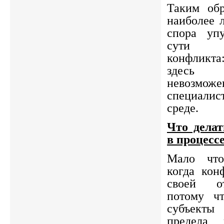
Таким обр
наиболее 
спора уп
сути к
конфликт
здесь 
невозможе
специали
среде.
Что делат
в процесс
Мало что
когда кон
своей от
потому ч
субъект
предела