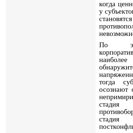
когда цен
у субъекто
становятся
противоп
невозможн
По эт
корпорат
наибол
обнаруж
напряжен
тогда су
осознают 
непримири
стади
противобо
стадия 
постконфл