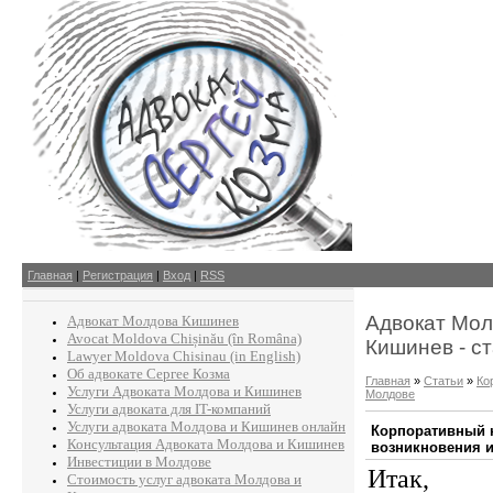
Главная
|
Регистрация
|
Вход
|
RSS
Адвокат Мол
Адвокат Молдова Кишинев
Avocat Moldova Chișinău (în Româna)
Кишинев - с
Lawyer Moldova Chisinau (in English)
Об адвокате Сергее Козма
Главная
»
Статьи
»
Ко
Услуги Адвоката Молдова и Кишинев
Молдове
Услуги адвоката для IT-компаний
Услуги адвоката Молдова и Кишинев онлайн
Корпоративный 
Консультация Адвоката Молдова и Кишинев
возникновения 
Инвестиции в Молдове
Итак, 
Стоимость услуг адвоката Молдова и