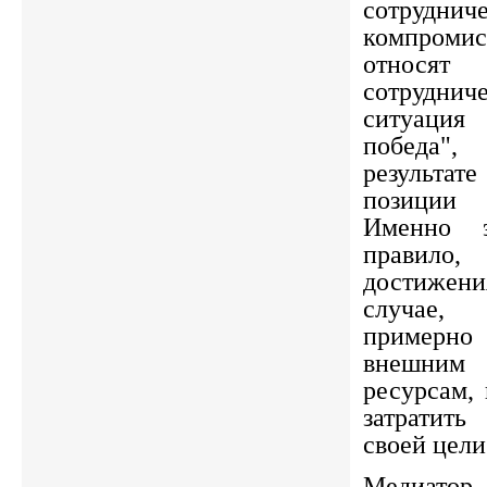
сотру
компроми
относ
сотрудн
ситуация
победа",
результат
позиции 
Именно э
правило
достиже
случае,
примерно
внешним
ресурсам,
затратит
своей цели
Медиатор