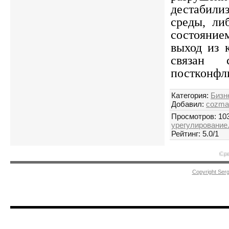
дестабили
среды, ли
состояни
выход из 
связан 
постконфл
Категория
:
Бизн
Добавил
:
cozma
Просмотров
:
10
урегулирование.
Рейтинг
:
5.0
/
1
Срочная помощь 
Copyright Ser