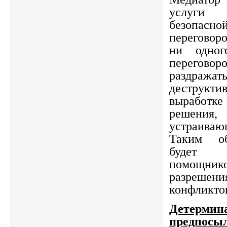
услуги
безопа
переговоро
ни одног
переговор
раздражат
деструкт
выработ
решения
устраиваю
Таким об
будет 
помощн
разрешен
конфликто
Детер
предпосы