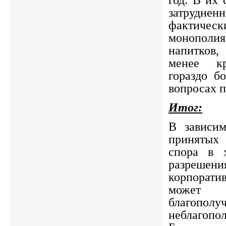
год. В их
затрудне
фактич
монопол
напитков
менее кр
гораздо б
вопросах п
Итог:
В зависим
принятых
спора в 
разреш
корпорат
может
благопо
неблагопо