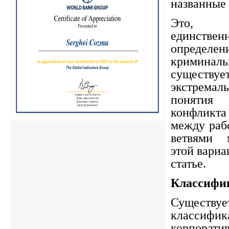
названные 
Это, 
единств
опреде
криминал
сущест
экстрема
понятия 
конфликт
между раб
ветвями 
этой вариа
статье.
Классифи
Существ
класси
корпорати