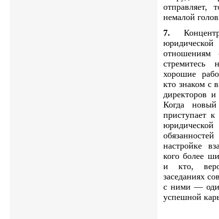
отправляет, 
немалой голов
7.
Концентр
юридическ
отношениям 
стремитесь 
хорошие рабо
кто знаком с 
директоров и
Когда новый
приступает к 
юридическ
обязаннос
настройке вз
кого более ш
и кто, вер
заседаниях со
с ними — оди
успешной кар