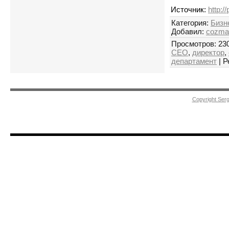
Источник
:
http:/
Категория
:
Бизн
Добавил
:
cozma
Просмотров
:
23
СЕО
,
директор
,
департамент
|
Р
Ср
Copyright Ser