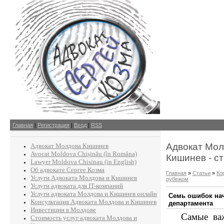
Главная
|
Регистрация
|
Вход
|
RSS
Адвокат Мол
Адвокат Молдова Кишинев
Avocat Moldova Chișinău (în Româna)
Кишинев - с
Lawyer Moldova Chisinau (in English)
Об адвокате Сергее Козма
Главная
»
Статьи
»
Ко
Услуги Адвоката Молдова и Кишинев
рубежом
Услуги адвоката для IT-компаний
Услуги адвоката Молдова и Кишинев онлайн
Семь ошибок на
Консультация Адвоката Молдова и Кишинев
департамента
Инвестиции в Молдове
Самые важн
Стоимость услуг адвоката Молдова и