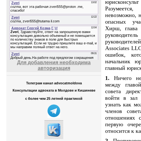
юрисконсуль
Разумеется
невозможно, н
опасных уча
Хирш, глава S
руководител
руководител
Associates LL
ошибок, кот
начальник юр
Для добавления необходима
главный юриск
авторизация
1.
Ничего не
Телеграм канал advocatmoldova
между главо
совета дирек
Консультации адвоката в Молдове и Кишиневе
войти в зал 
с более чем 25 летней практикой
узнать как м
членов сове
отношениях
первую очер
относится к к
2.
Противоре