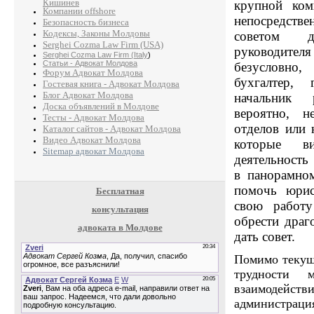
Кишинев
крупной ко
Компании offshore
непосредстве
Безопасность бизнеса
Кодексы, Законы Молдовы
советом д
Serghei Cozma Law Firm (USA)
руководите
Serghei Cozma Law Firm (Italy
)
Статьи - Адвокат Молдова
безусловно
Форум Адвокат Молдова
бухгалтер, 
Гостевая книга - Адвокат Молдова
Блог Адвокат Молдова
начальник 
Доска объявлений в Молдове
вероятно, н
Тесты - Адвокат Молдова
отделов или 
Каталог сайтов - Адвокат Молдова
Видео Адвокат Молдова
которые в
Sitemap адвокат Молдова
деятельность
в панорамно
помочь юрис
Бесплатная
свою работу
консультация
обрести драг
адвоката в Молдове
дать совет.
Помимо текущ
трудности 
взаимодейс
админист