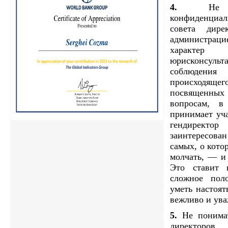
4.
Не за
конфиденци
совета дир
администра
характер 
юрисконсул
соблюдения
происходящег
посвященны
вопросам, в
принимает уча
гендиректо
заинтересова
самых, о кото
молчать, — и 
Это ставит 
сложное пол
уметь настоят
вежливо и ува
5.
Не понима
директоров