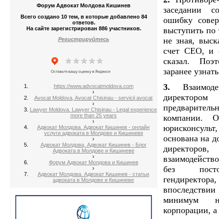
Форум Адвокат Молдова Кишинев
заседании с
Всего создано 10 тем, в которые добавлено 84
ошибку совер
ответов.
На сайте зарегистрирован 886 участников.
выступить по 
не зная, выск
Регистрируйтесь
счет CEO, и 
сказал. Поэт
заранее узнат
3.
Взаимодей
https://www.advocatmoldova.com
›
директор
Avocat Moldova, Avocat Chisinau - servicii avocat
›
предварител
Lawyer Moldova. Lawyer Chisinau - Legal experience
more than 25 years
компании. О
›
юрисконсул
Адвокат Молдова. Адвокат Кишинев - онлайн
услуги адвоката в Молдове и Кишиневе
основана на д
›
Адвокат Молдова, Адвокат Кишинев - Блог
директор
Адвоката в Молдове и Кишиневе
›
взаимодейство
Форум Адвокат Молдова и Кишинев
без посто
›
Адвокат Молдова. Адвокат Кишинев - статьи
гендиректо
адвоката в Молдове и Кишиневе
впоследств
минимум на
корпорации, а 