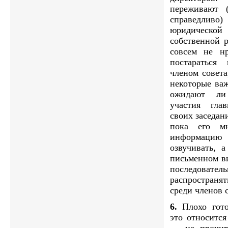
переживают 
справедл
юридической
собственной 
совсем не нр
постараться
членом совета
некоторые ва
ожидают ли
участия гла
своих заседан
пока его м
информаци
озвучивать, 
письменном ви
последова
распростран
среди членов 
6.
Плохо гото
это относится
— не прочит