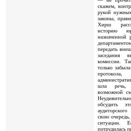
скажем, конт
рукой нужных
законы, прав
Хирш расск
историю юр
назначенной 
департамен
передать вне
заседания в
комиссии. Та
только забыла
протокол
администрати
шла речь,
возможной см
Неудивител
обсудить э
аудиторского
свою очередь,
ситуации. 
потрудилась п