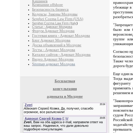
Кишинев
правоохра
Компании offshore
убежище в 
Безопасность бизнеса
преступник
Кодексы, Законы Молдовы
разобраться
Serghei Cozma Law Firm (USA)
Serghei Cozma Law Firm (Italy
)
"Запрещает
Статьи - Адвокат Молдова
было или 
Форум Адвокат Молдова
вероиспове
Гостевая книга - Адвокат Молдова
группе ил
Блог Адвокат Молдова
унижающим 
Доска объявлений в Молдове
Тесты - Адвокат Молдова
Согласно пр
Каталог сайтов - Адвокат Молдова
безопаснос
Видео Адвокат Молдова
Также челов
Sitemap адвокат Молдова
дорога буде
Еще один ва
Тогда выда
Бесплатная
фигуранту 
применять 
консультация
решением и
адвоката в Молдове
"Законопро
запрашивае
пояснитель
судом Росс
Российско
ходатайств
превышать