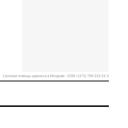
чная помощь адвоката в Молдове - GSM +(373) 799-333-24; Emergency aid of Lawyer