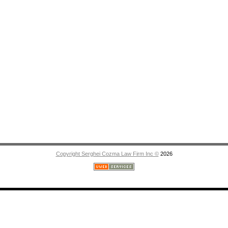
Сро
Copyright Serghei Cozma Law Firm Inc ©
2026