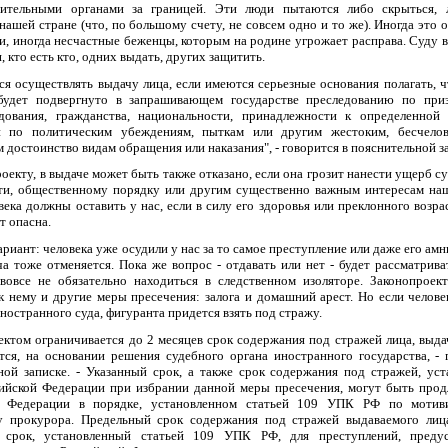
нительными органами за границей. Эти люди пытаются либо скрыться, 
нашей стране (что, по большому счету, не совсем одно и то же). Иногда это 
и, иногда несчастные беженцы, которым на родине угрожает расправа. Суду 
, кто есть кто, одних выдать, других защитить.
ся осуществлять выдачу лица, если имеются серьезные основания полагать, ч
будет подвергнуто в запрашивающем государстве преследованию по приз
дования, гражданства, национальности, принадлежности к определенной
и по политическим убеждениям, пыткам или другим жестоким, бесчело
достоинство видам обращения или наказания", - говорится в пояснительной з
оекту, в выдаче может быть также отказано, если она грозит нанести ущерб с
ти, общественному порядку или другим существенно важным интересам на
ека должны оставить у нас, если в силу его здоровья или преклонного возрас
т опасна.
риант: человека уже осудили у нас за то самое преступление или даже его ам
ча тоже отменяется. Пока же вопрос - отдавать или нет - будет рассматриват
вовсе не обязательно находиться в следственном изоляторе. Законопроек
к нему и другие меры пресечения: залога и домашний арест. Но если челове
ностранного суда, фигуранта придется взять под стражу.
ектом ограничивается до 2 месяцев срок содержания под стражей лица, выда
тся, на основании решения судебного органа иностранного государства, - 
ной записке. - Указанный срок, а также срок содержания под стражей, ус
ийской Федерации при избрании данной меры пресечения, могут быть про
й Федерации в порядке, установленном статьей 109 УПК РФ по мотив
у прокурора. Предельный срок содержания под стражей выдаваемого лиц
 срок, установленный статьей 109 УПК РФ, для преступлений, преду