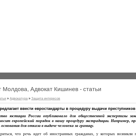
т Молдова, Адвокат Кишинев - статьи
атьи
»
Адвокатура
»
Защита интересов
редлагает ввести евростандарты в процедуру выдачи преступников
тво юстиции России опубликовало для общественной экспертизы зак
осит европейский порядок в нашу процедуру экстрадиции. Например, пр
основания для отказа в выдаче человека за границу.
риться, что речь идет об иностранных гражданах, у которых возникли 