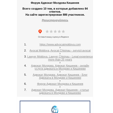
Форум Адвокат Молдова Кишинев
Всего создано 10 тем, в которые добавлено 84
ответов.
На сайте зарегистрирован 886 участников.
Регистрируйтесь
https://www.advocatmoldova.com
›
Avocat Moldova, Avocat Chisinau - servicii avocat
›
Lawyer Moldova. Lawyer Chisinau - Legal experience
more than 25 years
›
Адвокат Молдова. Адвокат Кишинев - онлайн
услуги адвоката в Молдове и Кишиневе
›
Адвокат Молдова, Адвокат Кишинев - Блог
Адвоката в Молдове и Кишиневе
›
Форум Адвокат Молдова и Кишинев
›
Адвокат Молдова. Адвокат Кишинев - статьи
адвоката в Молдове и Кишиневе