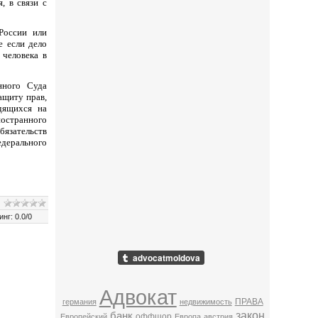
, в связи с
России или
е если дело
 человека в
нного Суда
ащиту прав,
дящихся на
ностранного
бязательств
едерального
инг
:
0.0
/
0
Адвокат
ПРАВА
германия
недвижимость
закон
банк
оффшор
Европейский
Европа
австрия