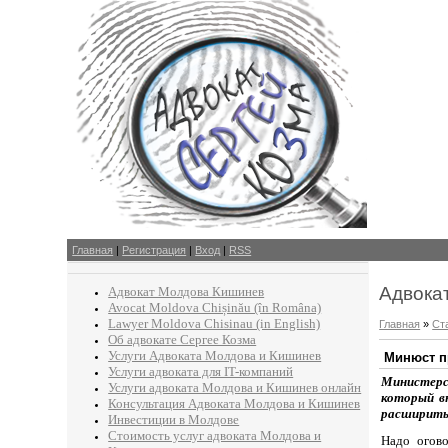
Главная
|
Регистрация
|
Вход
|
RSS
Адвока
Адвокат Молдова Кишинев
Avocat Moldova Chișinău (în Româna)
Lawyer Moldova Chisinau (in English)
Главная
»
Ст
Об адвокате Сергее Козма
Услуги Адвоката Молдова и Кишинев
Минюст п
Услуги адвоката для IT-компаний
Министерс
Услуги адвоката Молдова и Кишинев онлайн
который вн
Консультация Адвоката Молдова и Кишинев
расширить 
Инвестиции в Молдове
Стоимость услуг адвоката Молдова и
Надо огово