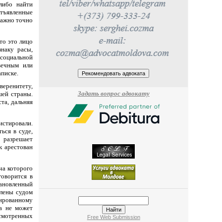
либо найти
отъявленные
важно точно
то это лицо
наку расы,
 социальной
вечным или
аписке.
уверенитету,
Задать вопрос адвокату
шей страны.
та, дальняя
нистировали.
ься в суде,
т разрешает
к арестован
ча которого
говорится в
тановленный
длены судом
ированному
а не может
смотренных
Free Web Submission