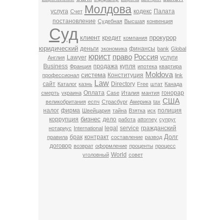
Молдова
услуга
кодекс
Палата
Счет
постановление
Судебная
Высшая
конвенция
Суд
клиент
прокурор
кредит
компания
юридический
деньги
финансы
экономика
bank
Global
юрист
право
Россия
Lawyer
услуги
Англия
Business
продажа
купля
Франция
ипотека
квартира
Moldova
система
Конституция
профессионал
link
Law
сайт
Directory
Каталог
казнь
Free
штат
Канада
Оплата
гонорар
смерть
украина
Case
Италия
мантия
США
великобритания
еспч
Страсбург
Америка
tax
налог
фирма
полиция
Швейцария
тайна
Взятка
иск
бизнес
коррупция
дело
работа
attorney
супруг
legal
service
гражданский
нотариус
International
Долг
брак
контракт
правила
составление
развод
договор
возврат
оформление
проценты
процесс
World
уголовный
совет