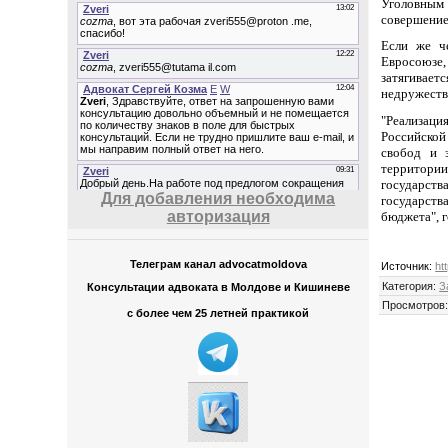
Уголовным 
совершение
Если же ч
Евросоюзе,
затягивает
недружеств
"Реализац
Российской
свобод и 
территории
государств
Для добавления необходима
государств
авторизация
бюджета", г
Телеграм канал advocatmoldova
Источник
:
ht
Категория
:
З
Консультации адвоката в Молдове и Кишиневе
Просмотров
с более чем 25 летней практикой