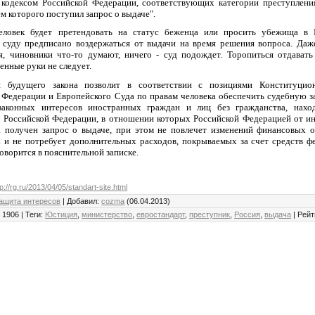
кодексом Российской Федерации, соответствующих категории преступления
м которого поступил запрос о выдаче".
еловек будет претендовать на статус беженца или просить убежища в 
 суду предписано воздержаться от выдачи на время решения вопроса. Даж
ся, чиновники что-то думают, ничего - суд подождет. Торопиться отдавать
енные руки не следует.
ия будущего закона позволит в соответствии с позициями Конституцио
 Федерации и Европейского Суда по правам человека обеспечить судебную з
законных интересов иностранных граждан и лиц без гражданства, нахо
 Российской Федерации, в отношении которых Российской Федерацией от и
а получен запрос о выдаче, при этом не повлечет изменений финансовых о
а и не потребует дополнительных расходов, покрываемых за счет средств ф
оворится в пояснительной записке.
tp://rg.ru/2013/04/05/standart-site.html
ащита интересов
|
Добавил
:
cozma
(06.04.2013)
:
1906
|
Теги
:
Юстиция
,
министерство
,
евростандарт
,
преступник
,
Россия
,
выдача
|
Рейт