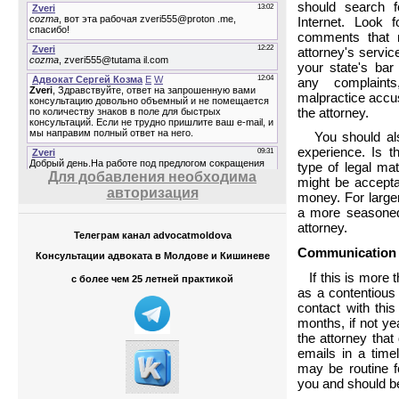
should search 
Internet. Look 
comments that 
attorney's servic
your state's bar
any complaint
malpractice accus
the attorney.
You should al
experience. Is th
type of legal mat
Для добавления необходима
might be accept
авторизация
money. For large
a more seasoned
attorney.
Телеграм канал advocatmoldova
Communication a
Консультации адвоката в Молдове и Кишиневе
If this is more t
с более чем 25 летней практикой
as a contentious 
contact with this
months, if not ye
the attorney that
emails in a tim
may be routine fo
you and should be