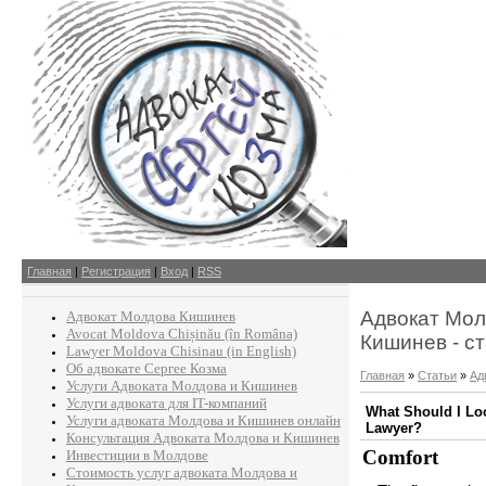
Главная
|
Регистрация
|
Вход
|
RSS
Адвокат Мол
Адвокат Молдова Кишинев
Avocat Moldova Chișinău (în Româna)
Кишинев - с
Lawyer Moldova Chisinau (in English)
Об адвокате Сергее Козма
Главная
»
Статьи
»
Ад
Услуги Адвоката Молдова и Кишинев
Услуги адвоката для IT-компаний
What Should I Lo
Услуги адвоката Молдова и Кишинев онлайн
Lawyer?
Консультация Адвоката Молдова и Кишинев
Comfort
Инвестиции в Молдове
Стоимость услуг адвоката Молдова и