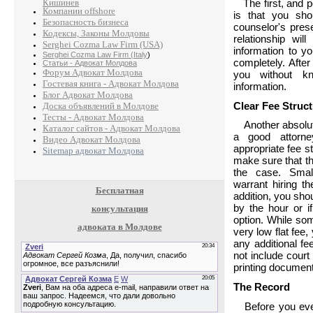
The first, and p
Кишинев
Компании offshore
is that you sho
Безопасность бизнеса
counselor's pres
Кодексы, Законы Молдовы
relationship wil
Serghei Cozma Law Firm (USA)
information to y
Serghei Cozma Law Firm (Italy
)
completely. After 
Статьи - Адвокат Молдова
Форум Адвокат Молдова
you without kn
Гостевая книга - Адвокат Молдова
information.
Блог Адвокат Молдова
Clear Fee Struc
Доска объявлений в Молдове
Тесты - Адвокат Молдова
Another absolute
Каталог сайтов - Адвокат Молдова
a good attorne
Видео Адвокат Молдова
appropriate fee st
Sitemap адвокат Молдова
make sure that th
the case. Small
warrant hiring t
Бесплатная
addition, you shou
by the hour or i
консультация
option. While so
адвоката в Молдове
very low flat fee, 
any additional fe
not include court 
printing document
The Record
Before you even