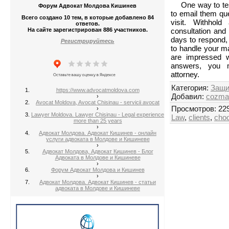
One way to te
Форум Адвокат Молдова Кишинев
to email them ques
Всего создано 10 тем, в которые добавлено 84
visit. Withhol
ответов.
На сайте зарегистрирован 886 участников.
consultation and 
days to respond,
Регистрируйтесь
to handle your ma
are impressed w
answers, you 
attorney.
Категория
:
Защи
https://www.advocatmoldova.com
Добавил
:
cozma
›
Avocat Moldova, Avocat Chisinau - servicii avocat
Просмотров
:
22
›
Lawyer Moldova. Lawyer Chisinau - Legal experience
Law
,
clients
,
cho
more than 25 years
›
Адвокат Молдова. Адвокат Кишинев - онлайн
услуги адвоката в Молдове и Кишиневе
›
Адвокат Молдова, Адвокат Кишинев - Блог
Адвоката в Молдове и Кишиневе
›
Форум Адвокат Молдова и Кишинев
›
Адвокат Молдова. Адвокат Кишинев - статьи
адвоката в Молдове и Кишиневе