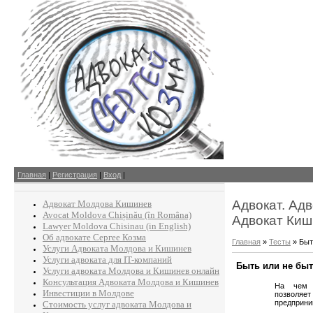
Главная
|
Регистрация
|
Вход
|
Адвокат. Ад
Адвокат Молдова Кишинев
Avocat Moldova Chișinău (în Româna)
Адвокат Киш
Lawyer Moldova Chisinau (in English)
Об адвокате Сергее Козма
Главная
»
Тесты
» Быт
Услуги Адвоката Молдова и Кишинев
Услуги адвоката для IT-компаний
Быть или не бы
Услуги адвоката Молдова и Кишинев онлайн
Консультация Адвоката Молдова и Кишинев
На чем 
Инвестиции в Молдове
позволяет 
предприни
Стоимость услуг адвоката Молдова и