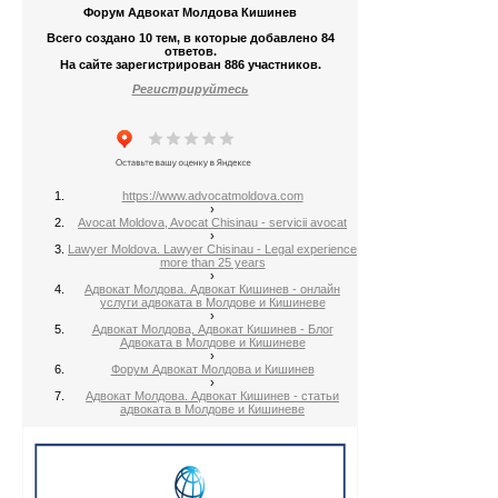
Форум Адвокат Молдова Кишинев
Всего создано 10 тем, в которые добавлено 84
ответов.
На сайте зарегистрирован 886 участников.
Регистрируйтесь
https://www.advocatmoldova.com
›
Avocat Moldova, Avocat Chisinau - servicii avocat
›
Lawyer Moldova. Lawyer Chisinau - Legal experience
more than 25 years
›
Адвокат Молдова. Адвокат Кишинев - онлайн
услуги адвоката в Молдове и Кишиневе
›
Адвокат Молдова, Адвокат Кишинев - Блог
Адвоката в Молдове и Кишиневе
›
Форум Адвокат Молдова и Кишинев
›
Адвокат Молдова. Адвокат Кишинев - статьи
адвоката в Молдове и Кишиневе