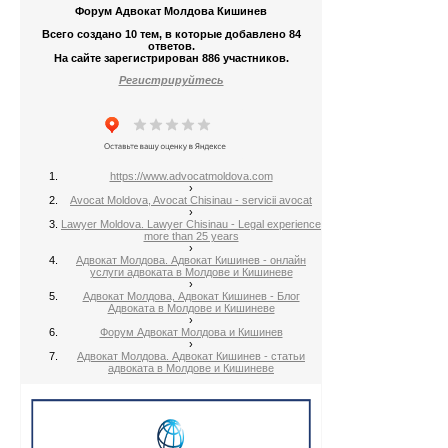
Форум Адвокат Молдова Кишинев
Всего создано 10 тем, в которые добавлено 84
ответов.
На сайте зарегистрирован 886 участников.
Регистрируйтесь
https://www.advocatmoldova.com
›
Avocat Moldova, Avocat Chisinau - servicii avocat
›
Lawyer Moldova. Lawyer Chisinau - Legal experience
more than 25 years
›
Адвокат Молдова. Адвокат Кишинев - онлайн
услуги адвоката в Молдове и Кишиневе
›
Адвокат Молдова, Адвокат Кишинев - Блог
Адвоката в Молдове и Кишиневе
›
Форум Адвокат Молдова и Кишинев
›
Адвокат Молдова. Адвокат Кишинев - статьи
адвоката в Молдове и Кишиневе