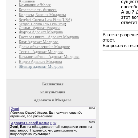
Кишинев
сущест
Компании offshore
способо
Безопасность бизнеса
А вы? Д
Кодексы, Законы Молдовы
этот во
Serghei Cozma Law Firm (USA)
ответит
Serghei Cozma Law Firm (Italy
)
Статьи - Адвокат Молдова
Форум Адвокат Молдова
В тесте разреше
Гостевая книга - Адвокат Молдова
ответ.
Блог Адвокат Молдова
Вопросов в тест
Доска объявлений в Молдове
Тесты - Адвокат Молдова
Каталог сайтов - Адвокат Молдова
Видео Адвокат Молдова
Sitemap адвокат Молдова
Бесплатная
консультация
адвоката в Молдове