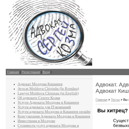
Главная
|
Регистрация
|
Вход
|
Адвокат. Ад
Адвокат Молдова Кишинев
Avocat Moldova Chișinău (în Româna)
Адвокат Киш
Lawyer Moldova Chisinau (in English)
Об адвокате Сергее Козма
Главная
»
Тесты
» Вы 
Услуги Адвоката Молдова и Кишинев
Услуги адвоката для IT-компаний
Вы хитрец?
Услуги адвоката Молдова и Кишинев онлайн
Консультация Адвоката Молдова и Кишинев
Сущест
Инвестиции в Молдове
безвы
Стоимость услуг адвоката Молдова и