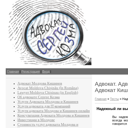
Главная
|
Регистрация
|
Вход
|
Адвокат. Ад
Адвокат Молдова Кишинев
Avocat Moldova Chișinău (în Româna)
Адвокат Киш
Lawyer Moldova Chisinau (in English)
Об адвокате Сергее Козма
Главная
»
Тесты
» Над
Услуги Адвоката Молдова и Кишинев
Услуги адвоката для IT-компаний
Надежный ли вы
Услуги адвоката Молдова и Кишинев онлайн
Консультация Адвоката Молдова и Кишинев
Вы надеж
Инвестиции в Молдове
всегда мо
говорится
Стоимость услуг адвоката Молдова и