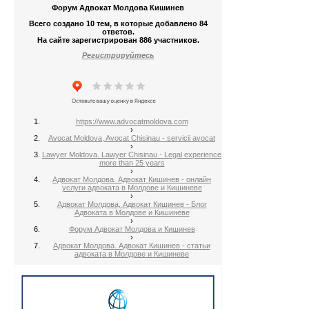
Форум Адвокат Молдова Кишинев
Всего создано 10 тем, в которые добавлено 84
ответов.
На сайте зарегистрирован 886 участников.
Регистрируйтесь
https://www.advocatmoldova.com
›
Avocat Moldova, Avocat Chisinau - servicii avocat
›
Lawyer Moldova. Lawyer Chisinau - Legal experience
more than 25 years
›
Адвокат Молдова. Адвокат Кишинев - онлайн
услуги адвоката в Молдове и Кишиневе
›
Адвокат Молдова, Адвокат Кишинев - Блог
Адвоката в Молдове и Кишиневе
›
Форум Адвокат Молдова и Кишинев
›
Адвокат Молдова. Адвокат Кишинев - статьи
адвоката в Молдове и Кишиневе