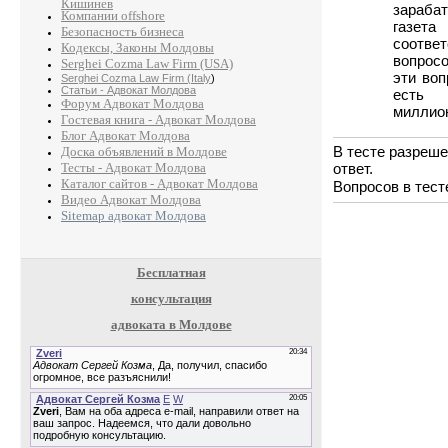
Кишинев
зараба
Компании offshore
газета
Безопасность бизнеса
соотв
Кодексы, Законы Молдовы
вопросо
Serghei Cozma Law Firm (USA)
эти воп
Serghei Cozma Law Firm (Italy
)
Статьи - Адвокат Молдова
есть 
Форум Адвокат Молдова
миллио
Гостевая книга - Адвокат Молдова
Блог Адвокат Молдова
В тесте разреше
Доска объявлений в Молдове
ответ.
Тесты - Адвокат Молдова
Каталог сайтов - Адвокат Молдова
Вопросов в тест
Видео Адвокат Молдова
Sitemap адвокат Молдова
Бесплатная
консультация
адвоката в Молдове