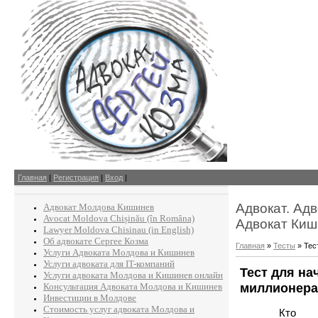
Главная
|
Регистрация
|
Вход
|
Адвокат. Ад
Адвокат Молдова Кишинев
Avocat Moldova Chișinău (în Româna)
Адвокат Киш
Lawyer Moldova Chisinau (in English)
Об адвокате Сергее Козма
Главная
»
Тесты
» Тес
Услуги Адвоката Молдова и Кишинев
Услуги адвоката для IT-компаний
Тест для н
Услуги адвоката Молдова и Кишинев онлайн
миллионера
Консультация Адвоката Молдова и Кишинев
Инвестиции в Молдове
Стоимость услуг адвоката Молдова и
Кто 