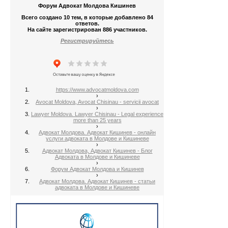
Форум Адвокат Молдова Кишинев
Всего создано 10 тем, в которые добавлено 84
ответов.
На сайте зарегистрирован 886 участников.
Регистрируйтесь
https://www.advocatmoldova.com
›
Avocat Moldova, Avocat Chisinau - servicii avocat
›
Lawyer Moldova. Lawyer Chisinau - Legal experience
more than 25 years
›
Адвокат Молдова. Адвокат Кишинев - онлайн
услуги адвоката в Молдове и Кишиневе
›
Адвокат Молдова, Адвокат Кишинев - Блог
Адвоката в Молдове и Кишиневе
›
Форум Адвокат Молдова и Кишинев
›
Адвокат Молдова. Адвокат Кишинев - статьи
адвоката в Молдове и Кишиневе