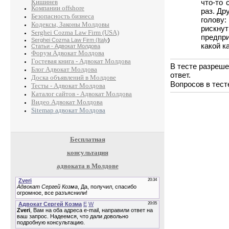
Кишинев
что-то 
Компании offshore
раз. Др
Безопасность бизнеса
голову:
Кодексы, Законы Молдовы
рискну
Serghei Cozma Law Firm (USA)
предпри
Serghei Cozma Law Firm (Italy
)
какой к
Статьи - Адвокат Молдова
Форум Адвокат Молдова
Гостевая книга - Адвокат Молдова
В тесте разреше
Блог Адвокат Молдова
ответ.
Доска объявлений в Молдове
Вопросов в тест
Тесты - Адвокат Молдова
Каталог сайтов - Адвокат Молдова
Видео Адвокат Молдова
Sitemap адвокат Молдова
Бесплатная
консультация
адвоката в Молдове