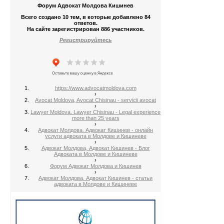
Форум Адвокат Молдова Кишинев
Всего создано 10 тем, в которые добавлено 84
ответов.
На сайте зарегистрирован 886 участников.
Регистрируйтесь
https://www.advocatmoldova.com
›
Avocat Moldova, Avocat Chisinau - servicii avocat
›
Lawyer Moldova. Lawyer Chisinau - Legal experience
more than 25 years
›
Адвокат Молдова. Адвокат Кишинев - онлайн
услуги адвоката в Молдове и Кишиневе
›
Адвокат Молдова, Адвокат Кишинев - Блог
Адвоката в Молдове и Кишиневе
›
Форум Адвокат Молдова и Кишинев
›
Адвокат Молдова. Адвокат Кишинев - статьи
адвоката в Молдове и Кишиневе