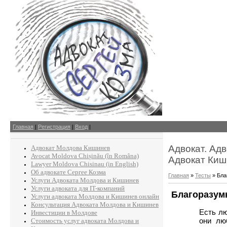
Главная
|
Регистрация
|
Вход
|
Адвокат. Ад
Адвокат Молдова Кишинев
Avocat Moldova Chișinău (în Româna)
Адвокат Киш
Lawyer Moldova Chisinau (in English)
Об адвокате Сергее Козма
Главная
»
Тесты
» Бла
Услуги Адвоката Молдова и Кишинев
Услуги адвоката для IT-компаний
Благоразум
Услуги адвоката Молдова и Кишинев онлайн
Консультация Адвоката Молдова и Кишинев
Есть л
Инвестиции в Молдове
они лю
Стоимость услуг адвоката Молдова и