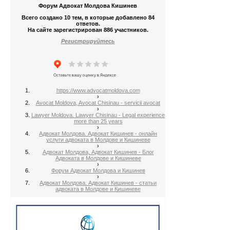
Форум Адвокат Молдова Кишинев
Всего создано 10 тем, в которые добавлено 84
ответов.
На сайте зарегистрирован 886 участников.
Регистрируйтесь
https://www.advocatmoldova.com
›
Avocat Moldova, Avocat Chisinau - servicii avocat
›
Lawyer Moldova. Lawyer Chisinau - Legal experience
more than 25 years
›
Адвокат Молдова. Адвокат Кишинев - онлайн
услуги адвоката в Молдове и Кишиневе
›
Адвокат Молдова, Адвокат Кишинев - Блог
Адвоката в Молдове и Кишиневе
›
Форум Адвокат Молдова и Кишинев
›
Адвокат Молдова. Адвокат Кишинев - статьи
адвоката в Молдове и Кишиневе