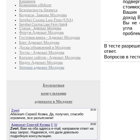
Кишинев
подве
Компании offshore
стоимо
Безопасность бизнеса
Ваших
Кодексы, Законы Молдовы
доход 
Serghei Cozma Law Firm (USA)
Вы не 
Serghei Cozma Law Firm (Italy
)
угла 
Статьи - Адвокат Молдова
Форум Адвокат Молдова
пробле
Гостевая книга - Адвокат Молдова
Блог Адвокат Молдова
В тесте разреше
Доска объявлений в Молдове
ответ.
Тесты - Адвокат Молдова
Вопросов в тест
Каталог сайтов - Адвокат Молдова
Видео Адвокат Молдова
Sitemap адвокат Молдова
Бесплатная
консультация
адвоката в Молдове