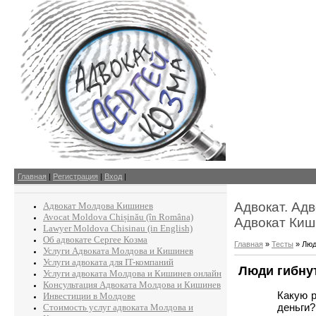
Главная
|
Регистрация
|
Вход
|
Адвокат. Ад
Адвокат Молдова Кишинев
Avocat Moldova Chișinău (în Româna)
Адвокат Киш
Lawyer Moldova Chisinau (in English)
Об адвокате Сергее Козма
Главная
»
Тесты
» Люд
Услуги Адвоката Молдова и Кишинев
Услуги адвоката для IT-компаний
Люди гибнут
Услуги адвоката Молдова и Кишинев онлайн
Консультация Адвоката Молдова и Кишинев
Какую 
Инвестиции в Молдове
деньг
Стоимость услуг адвоката Молдова и