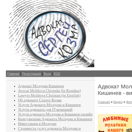
Главная
|
Регистрация
|
Вход
|
RSS
Адвокат Мол
Адвокат Молдова Кишинев
Avocat Moldova Chișinău (în Româna)
Кишинев - в
Lawyer Moldova Chisinau (in English)
Об адвокате Сергее Козма
Главная
»
Видео
»
Фил
Услуги Адвоката Молдова и Кишинев
Услуги адвоката для IT-компаний
Услуги адвоката Молдова и Кишинев онлайн
Консультация Адвоката Молдова и Кишинев
Инвестиции в Молдове
Стоимость услуг адвоката Молдова и