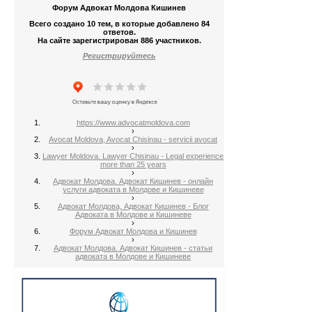
Форум Адвокат Молдова Кишинев
Всего создано 10 тем, в которые добавлено 84
ответов.
На сайте зарегистрирован 886 участников.
Регистрируйтесь
0
13 г
https://www.advocatmoldova.com
›
Avocat Moldova, Avocat Chisinau - servicii avocat
›
Lawyer Moldova. Lawyer Chisinau - Legal experience
0
more than 25 years
›
13 г
Адвокат Молдова. Адвокат Кишинев - онлайн
услуги адвоката в Молдове и Кишиневе
›
Адвокат Молдова, Адвокат Кишинев - Блог
Адвоката в Молдове и Кишиневе
›
Форум Адвокат Молдова и Кишинев
›
Адвокат Молдова. Адвокат Кишинев - статьи
0
адвоката в Молдове и Кишиневе
13 г