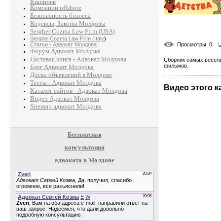
Кишинев
Компании offshore
Безопасность бизнеса
Кодексы, Законы Молдовы
Serghei Cozma Law Firm (USA)
Serghei Cozma Law Firm (Italy
)
Статьи - Адвокат Молдова
Просмотры
: 0
Форум Адвокат Молдова
Гостевая книга - Адвокат Молдова
Сборник самых весел
фильмов.
Блог Адвокат Молдова
Доска объявлений в Молдове
Тесты - Адвокат Молдова
Видео этого к
Каталог сайтов - Адвокат Молдова
0
Видео Адвокат Молдова
Sitemap адвокат Молдова
13 г
Бесплатная
консультация
0
адвоката в Молдове
13 г