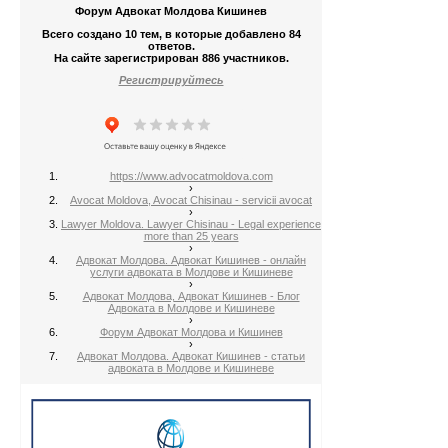
Форум Адвокат Молдова Кишинев
Всего создано 10 тем, в которые добавлено 84
ответов.
На сайте зарегистрирован 886 участников.
Регистрируйтесь
https://www.advocatmoldova.com
›
Avocat Moldova, Avocat Chisinau - servicii avocat
›
Lawyer Moldova. Lawyer Chisinau - Legal experience
more than 25 years
›
Адвокат Молдова. Адвокат Кишинев - онлайн
услуги адвоката в Молдове и Кишиневе
›
Адвокат Молдова, Адвокат Кишинев - Блог
Адвоката в Молдове и Кишиневе
›
Форум Адвокат Молдова и Кишинев
›
Адвокат Молдова. Адвокат Кишинев - статьи
адвоката в Молдове и Кишиневе