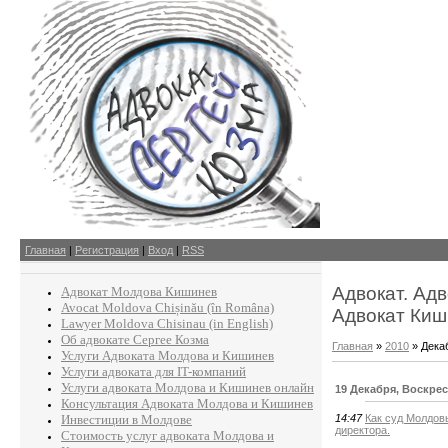
Главная
|
Регистрация
|
Вход
|
RSS
Адвокат. Ад
Адвокат Молдова Кишинев
Avocat Moldova Chișinău (în Româna)
Адвокат Киш
Lawyer Moldova Chisinau (in English)
Об адвокате Сергее Козма
Главная
»
2010
»
Дека
Услуги Адвоката Молдова и Кишинев
Услуги адвоката для IT-компаний
Услуги адвоката Молдова и Кишинев онлайн
19 Декабря, Воскре
Консультация Адвоката Молдова и Кишинев
Инвестиции в Молдове
14:47
Как суд Молдов
директора.
Стоимость услуг адвоката Молдова и