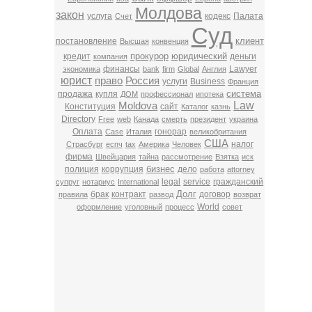
Молдова
закон
услуга
кодекс
Палата
Счет
Суд
клиент
постановление
Высшая
конвенция
прокурор
юридический
кредит
деньги
компания
финансы
Lawyer
экономика
bank
firm
Global
Англия
юрист
право
Россия
услуги
Business
Франция
система
продажа
купля
ДОМ
профессионал
ипотека
Law
Moldova
Конституция
сайт
Каталог
казнь
Directory
Free
web
Канада
смерть
президент
украина
Оплата
гонорар
Case
Италия
великобритания
США
налог
Страсбург
еспч
tax
Америка
Человек
фирма
Швейцария
тайна
рассмотрение
Взятка
иск
бизнес
полиция
коррупция
дело
работа
attorney
legal
service
гражданский
супруг
нотариус
International
Долг
брак
контракт
договор
правила
развод
возврат
World
оформление
уголовный
процесс
совет