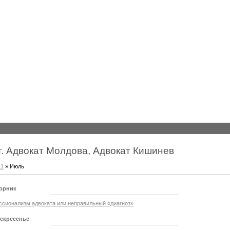
т. Адвокат Молдова, Адвокат Кишинев
11
»
Июль
торник
сионализм адвоката или неправильный «диагноз»
оскресенье