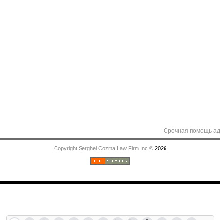
Срочная помощь адвоката в
Copyright Serghei Cozma Law Firm Inc ©
2026