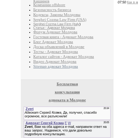
Кишинев
07:50
Как в 
Компании offshore
Безопасность бизнеса
Кодексы, Законы Молдовы
Serghei Cozma Law Firm (USA)
Serghei Cozma Law Firm (Italy
)
Статьи - Адвокат Молдова
Форум Адвокат Молдова
Гостевая книга - Адвокат Молдова
Блог Адвокат Молдова
Доска объявлений в Молдове
Тесты - Адвокат Молдова
Каталог сайтов - Адвокат Молдова
Видео Адвокат Молдова
Sitemap адвокат Молдова
Бесплатная
консультация
адвоката в Молдове