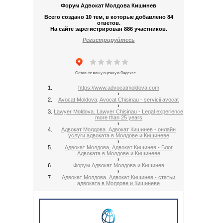
Форум Адвокат Молдова Кишинев
Всего создано 10 тем, в которые добавлено 84
ответов.
На сайте зарегистрирован 886 участников.
Регистрируйтесь
https://www.advocatmoldova.com
›
Avocat Moldova, Avocat Chisinau - servicii avocat
›
Lawyer Moldova. Lawyer Chisinau - Legal experience
more than 25 years
›
Адвокат Молдова. Адвокат Кишинев - онлайн
услуги адвоката в Молдове и Кишиневе
›
Адвокат Молдова, Адвокат Кишинев - Блог
Адвоката в Молдове и Кишиневе
›
Форум Адвокат Молдова и Кишинев
›
Адвокат Молдова. Адвокат Кишинев - статьи
адвоката в Молдове и Кишиневе