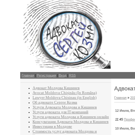
Главная
|
Регистрация
|
Вход
|
RSS
Адвока
Адвокат Молдова Кишинев
Avocat Moldova Chișinău (în Româna)
Lawyer Moldova Chisinau (in English)
Главная
»
20
Об адвокате Сергее Козма
Услуги Адвоката Молдова и Кишинев
12 Июля, В
Услуги адвоката для IT-компаний
Услуги адвоката Молдова и Кишинев онлайн
11:45
Профес
Консультация Адвоката Молдова и Кишинев
Инвестиции в Молдове
10 Июля, В
Стоимость услуг адвоката Молдова и