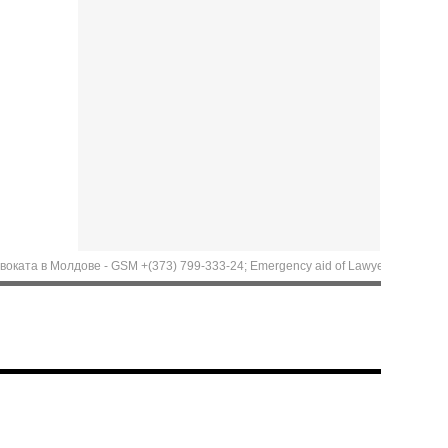
 Молдове - GSM +(373) 799-333-24; Emergency aid of Lawyer in Moldova. Call now