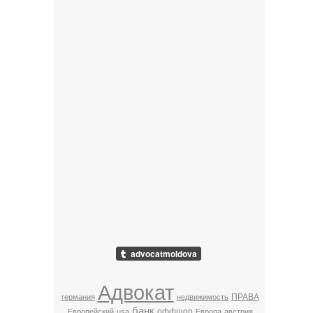
Адвокат
ПРАВА
германия
недвижимость
банк
оффшор
Европейский
usa
Европа
австрия