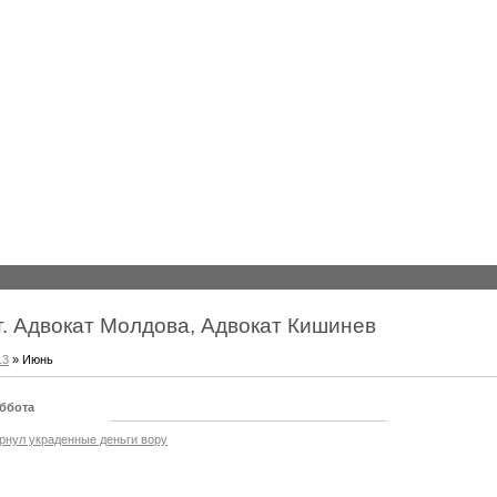
т. Адвокат Молдова, Адвокат Кишинев
13
»
Июнь
уббота
рнул украденные деньги вору