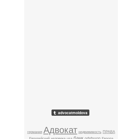
Адвокат
ПРАВА
германия
недвижимость
банк
оффшор
Европейский
человека
usa
Европа