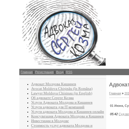
Главная
|
Регистрация
|
Вход
|
RSS
Адвока
Адвокат Молдова Кишинев
Avocat Moldova Chișinău (în Româna)
Lawyer Moldova Chisinau (in English)
Главная
»
20
Об адвокате Сергее Козма
Услуги Адвоката Молдова и Кишинев
01 Июня, С
Услуги адвоката для IT-компаний
Услуги адвоката Молдова и Кишинев онлайн
05:42
Суд ве
Консультация Адвоката Молдова и Кишинев
Инвестиции в Молдове
Стоимость услуг адвоката Молдова и