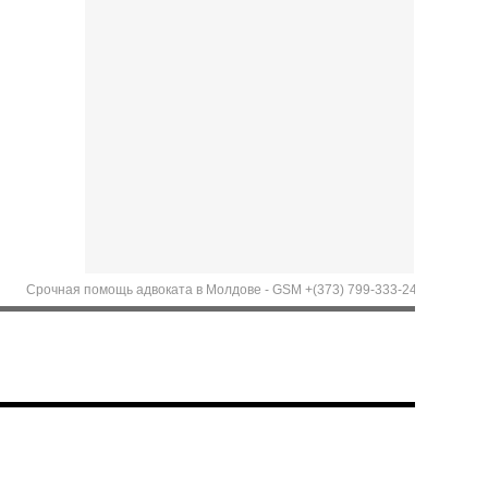
Срочная помощь адвоката в Молдове - GSM +(373) 799-333-24; Emergency aid of L