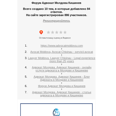
Форум Адвокат Молдова Кишинев
Всего создано 10 тем, в которые добавлено 84
ответов.
На сайте зарегистрирован 886 участников.
Регистрируйтесь
https://www.advocatmoldova.com
›
Avocat Moldova, Avocat Chisinau - servicii avocat
›
Lawyer Moldova. Lawyer Chisinau - Legal experience
more than 25 years
›
Адвокат Молдова. Адвокат Кишинев - онлайн
услуги адвоката в Молдове и Кишиневе
›
Адвокат Молдова, Адвокат Кишинев - Блог
Адвоката в Молдове и Кишиневе
›
Форум Адвокат Молдова и Кишинев
›
Адвокат Молдова. Адвокат Кишинев - статьи
адвоката в Молдове и Кишиневе