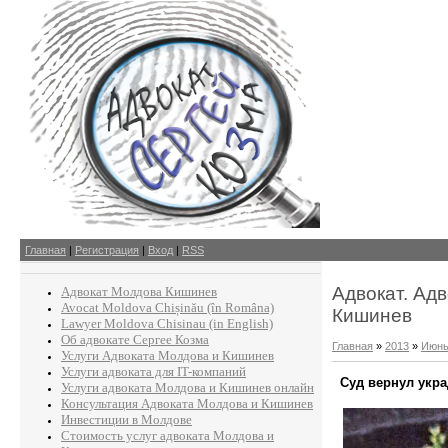
Главная
|
Регистрация
|
Вход
|
RSS
Адвокат. Ад
Адвокат Молдова Кишинев
Avocat Moldova Chișinău (în Româna)
Кишинев
Lawyer Moldova Chisinau (in English)
Об адвокате Сергее Козма
Главная
»
2013
»
Июн
Услуги Адвоката Молдова и Кишинев
Услуги адвоката для IT-компаний
Суд вернул укр
Услуги адвоката Молдова и Кишинев онлайн
Консультация Адвоката Молдова и Кишинев
Инвестиции в Молдове
Стоимость услуг адвоката Молдова и