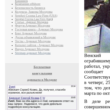
Кишинев
Компании offshore
Безопасность бизнеса
Кодексы, Законы Молдовы
Serghei Cozma Law Firm (USA)
Serghei Cozma Law Firm (Italy
)
Статьи - Адвокат Молдова
Форум Адвокат Молдова
Гостевая книга - Адвокат Молдова
Блог Адвокат Молдова
Доска объявлений в Молдове
Тесты - Адвокат Молдова
Каталог сайтов - Адвокат Молдова
Видео Адвокат Молдова
Sitemap адвокат Молдова
Венский 
ограбившему
работал, ук
Бесплатная
сообщае
консультация
Соответству
адвоката в Молдове
в четверг, 2
том, что де
марта по окт
В деле ре
совершенн