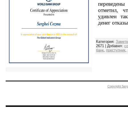
переведены
отметил, ч
удивлен та
денег отказы
Категория
:
Заметк
2671
|
Добавил
:
c
банк
,
преступник
,
Copyright Ser