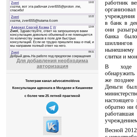
работник в
организова
учреждения 
в банк в де
они разыгра
банка был
шиллинго
нынешнему 
слитки и мон
Для добавления необходима
В ходе р
авторизация
обнаружить 
же позднее 
Телеграм канал advocatmoldova
Деньги был
Консультации адвоката в Молдове и Кишиневе
министерс
с более чем 25 летней практикой
настоящего 
обратно ни 
работавшая 
учреждением
Весной 2012
с невостреб