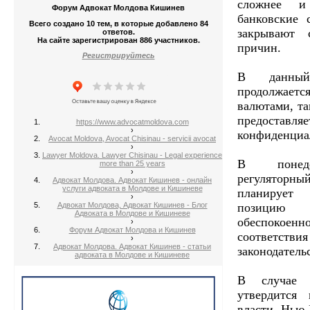
сложнее и
Форум Адвокат Молдова Кишинев
банковские 
Всего создано 10 тем, в которые добавлено 84
закрывают 
ответов.
На сайте зарегистрирован 886 участников.
причин.
Регистрируйтесь
В данный
продолжается
валютами, та
предос
https://www.advocatmoldova.com
›
конфиденциа
Avocat Moldova, Avocat Chisinau - servicii avocat
›
Lawyer Moldova. Lawyer Chisinau - Legal experience
В понеде
more than 25 years
›
регуляторны
Адвокат Молдова. Адвокат Кишинев - онлайн
услуги адвоката в Молдове и Кишиневе
планирует
›
Адвокат Молдова, Адвокат Кишинев - Блог
позицию
Адвоката в Молдове и Кишиневе
обеспокоен
›
Форум Адвокат Молдова и Кишинев
соответств
›
Адвокат Молдова. Адвокат Кишинев - статьи
законодатель
адвоката в Молдове и Кишиневе
В случае 
утвердится 
власти Нью-