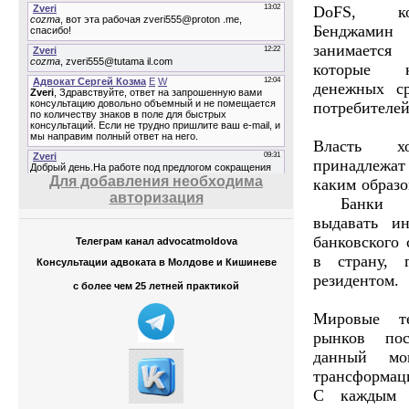
DoFS, ко
Бенджамин
занимается 
которые к
денежных с
потребителей
Власть х
принадлежат
Для добавления необходима
каким образо
авторизация
Банки бу
выдавать и
банковского 
Телеграм канал advocatmoldova
в страну, г
Консультации адвоката в Молдове и Кишиневе
резидентом.
с более чем 25 летней практикой
Мировые те
рынков пос
данный мо
трансформац
С каждым д