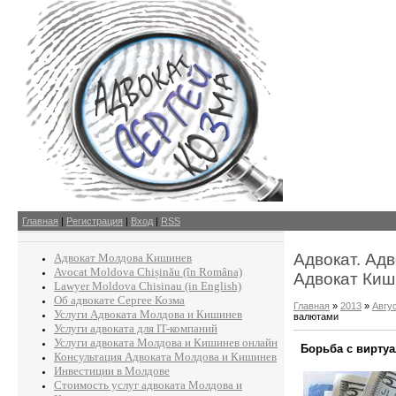
Главная
|
Регистрация
|
Вход
|
RSS
Адвокат. Ад
Адвокат Молдова Кишинев
Avocat Moldova Chișinău (în Româna)
Адвокат Киш
Lawyer Moldova Chisinau (in English)
Об адвокате Сергее Козма
Главная
»
2013
»
Авгу
Услуги Адвоката Молдова и Кишинев
валютами
Услуги адвоката для IT-компаний
Услуги адвоката Молдова и Кишинев онлайн
Борьба с вирту
Консультация Адвоката Молдова и Кишинев
Инвестиции в Молдове
Стоимость услуг адвоката Молдова и