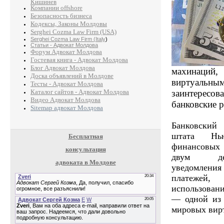
Кишинев
Компании offshore
Безопасность бизнеса
Кодексы, Законы Молдовы
Serghei Cozma Law Firm (USA)
Serghei Cozma Law Firm (Italy
)
Статьи - Адвокат Молдова
Форум Адвокат Молдова
Гостевая книга - Адвокат Молдова
Блог Адвокат Молдова
махинац
Доска объявлений в Молдове
виртуал
Тесты - Адвокат Молдова
Каталог сайтов - Адвокат Молдова
заинтерес
Видео Адвокат Молдова
банковские 
Sitemap адвокат Молдова
Банковский
штата Нью
Бесплатная
финансовых 
консультация
двум де
адвоката в Молдове
уведомления 
платежей,
использовани
— одной из 
мировых вир