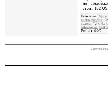
на токийск
стоит 102 US
Категория
:
Офшор
схемы работы
|
Пр
cozma
|
Теги
:
банк
отмывание
,
валют
Рейтинг
:
0.0
/
0
Copyright Ser