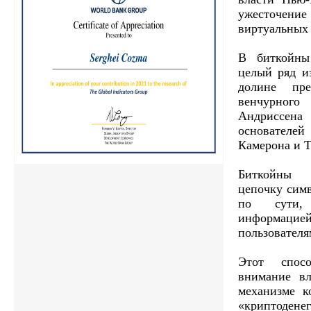
ужесточени
виртуальных 
В биткойны
целый ряд и
долине пр
венчурног
Андриссена
основателе
Камерона и Т
Биткойны 
цепочку симв
по сути,
информац
пользователя
Этот спос
внимание вл
механизме к
«криптоденег