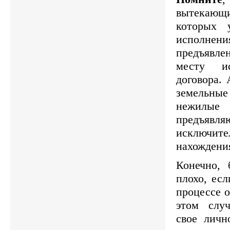
вытекающи
которых 
исполне
предъявле
месту ис
договора. 
земельные
нежилы
предъя
исключи
нахождения
Конечно,
плохо, ес
процессе о
этом слу
свое личн