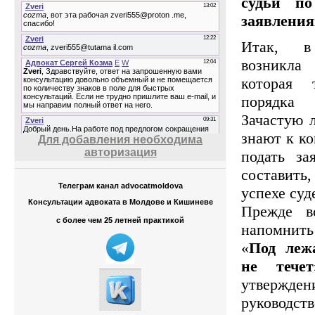
судьи по
заявления
Итак, 
возникла 
которая 
порядка
Зачастую л
знают к ко
Для добавления необходима
авторизация
подать за
составит
Телеграм канал advocatmoldova
успехе суд
Консультации адвоката в Молдове и Кишиневе
Прежде в
с более чем 25 летней практикой
напомнить
«
Под леж
не течет
утвержд
руководст