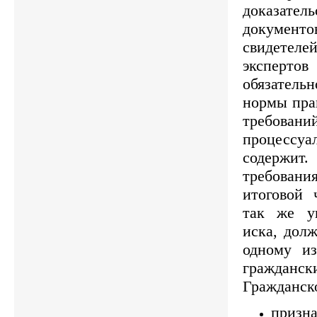
доказате
докумен
свидете
эксперто
обязател
нормы прав
требова
процессу
содержи
требован
итоговой 
так же у
иска, долж
одному и
гражда
Гражданск
призна