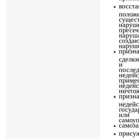
восста
полож
суще
нару
пресе
наруш
созда
наруш
приз
сделк
и п
пос
недейс
приме
недейс
ничтож
призн
недей
госуд
или 
самоуп
самоза
при