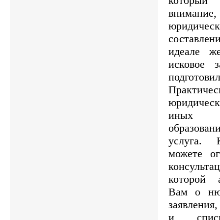
который 
внимание, 
юридичес
составле
идеале ж
исковое 
подготов
Практи
юридическ
иных 
образова
услуга.
можете ог
консульт
которой 
Вам о ню
заявления,
и списк