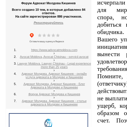
исчерпал
Форум Адвокат Молдова Кишинев
для мир
Всего создано 10 тем, в которые добавлено 84
ответов.
спора, н
На сайте зарегистрирован 886 участников.
добиться 
Регистрируйтесь
обидчика.
Вашего уп
инициат
https://www.advocatmoldova.com
вынести 
›
Avocat Moldova, Avocat Chisinau - servicii avocat
удовлетв
›
Lawyer Moldova. Lawyer Chisinau - Legal experience
more than 25 years
требования
›
Адвокат Молдова. Адвокат Кишинев - онлайн
Помните,
услуги адвоката в Молдове и Кишиневе
›
(ответч
Адвокат Молдова, Адвокат Кишинев - Блог
Адвоката в Молдове и Кишиневе
действоват
›
Форум Адвокат Молдова и Кишинев
не выплати
›
Адвокат Молдова. Адвокат Кишинев - статьи
ущерб, ко
адвоката в Молдове и Кишиневе
образом 
счет. По