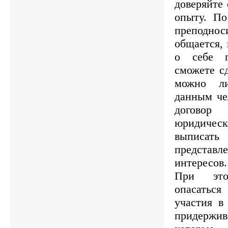
доверяйте
опыту. По
преподн
общается,
о себе п
сможете сд
можно л
данным че
догово
юридич
выписать
предст
интересов.
При это
опасаться
участия в 
придержив