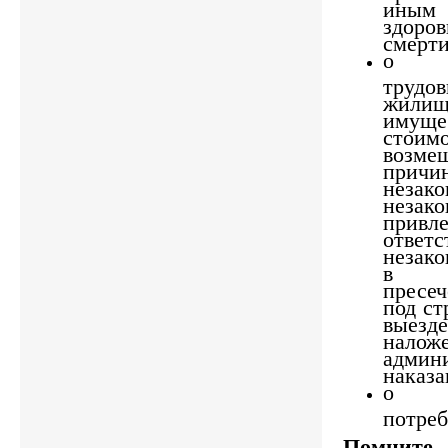
иным
здоров
смерти
о во
трудо
жилищ
имущ
стоим
возме
причи
незак
незак
привле
ответс
незак
в к
пресе
под ст
выезд
налож
админ
наказа
о з
потреб
Помните