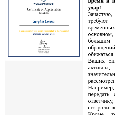
время и 
удар
!
Зачастую
требуют
времен
основном
больши
обращений
обижатьс
Ваших опп
активны
значитель
рассмотр
Например
передать 
ответчику
его роли в
Кроме т