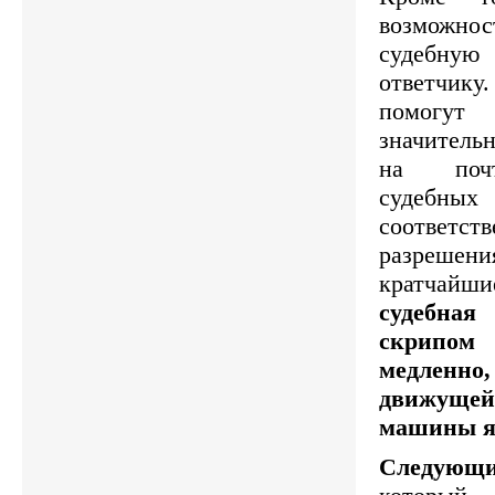
возможн
судебн
ответчи
помогут
значитель
на почт
судебны
соответс
разреш
кратчайши
судебн
скрипом
медленно
движущей
машины я
Следующ