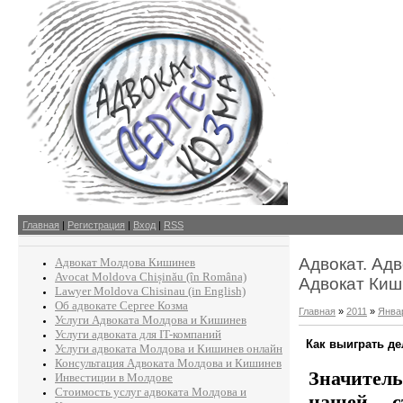
Главная
|
Регистрация
|
Вход
|
RSS
Адвокат. Ад
Адвокат Молдова Кишинев
Avocat Moldova Chișinău (în Româna)
Адвокат Киш
Lawyer Moldova Chisinau (in English)
Об адвокате Сергее Козма
Главная
»
2011
»
Янва
Услуги Адвоката Молдова и Кишинев
Услуги адвоката для IT-компаний
Как выиграть де
Услуги адвоката Молдова и Кишинев онлайн
Консультация Адвоката Молдова и Кишинев
Значител
Инвестиции в Молдове
Стоимость услуг адвоката Молдова и
нашей с