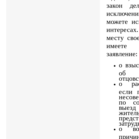
закон де
исключе
можете ис
интересах
месту сво
имеете
заявление:
о взы
об 
отцовс
о рас
если 
несов
по со
выез
жител
предс
затруд
о во
причи