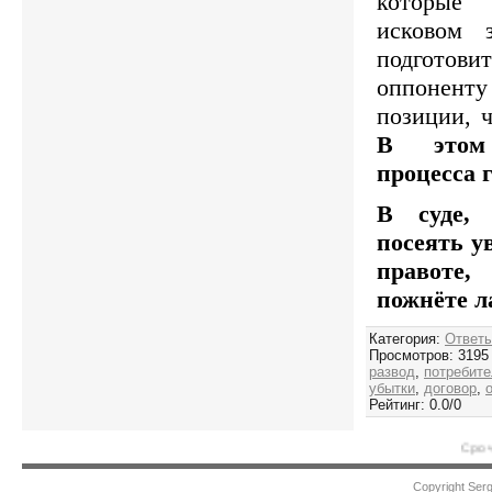
которые
исковом з
подготови
оппоненту 
позиции, ч
В этом
процесса 
В суде,
посеять у
правоте,
пожнёте л
Категория
:
Ответы
Просмотров
:
3195
развод
,
потребит
убытки
,
договор
,
Рейтинг
:
0.0
/
0
Срочная помощь а
Copyright Ser