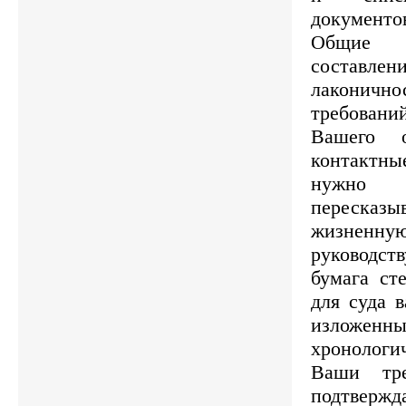
документо
Общие 
составлени
лаконичнос
требовани
Вашего о
контактн
нужно
переск
жизнен
руководст
бумага сте
для суда 
изло
хронологи
Ваши тре
подтвержд