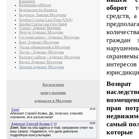
Кишинев
Компании offshore
оборот
то
Безопасность бизнеса
средств, а
Кодексы, Законы Молдовы
Serghei Cozma Law Firm (USA)
предпола
Serghei Cozma Law Firm (Italy
)
Статьи - Адвокат Молдова
количес
Форум Адвокат Молдова
Гостевая книга - Адвокат Молдова
граждан 
Блог Адвокат Молдова
наруше
Доска объявлений в Молдове
Тесты - Адвокат Молдова
охраня
Каталог сайтов - Адвокат Молдова
Видео Адвокат Молдова
интерес
Sitemap адвокат Молдова
юрисдикци
Возвр
Бесплатная
наследс
консультация
возмещен
адвоката в Молдове
прав пот
недвижим
самый пол
которые