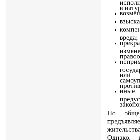
испол
в нату
возмещ
взыска
компе
вреда;
пре
измен
право
непри
госуд
или 
самоуп
против
ины
преду
законо
По обще
предъявляе
жительс
Однако, 