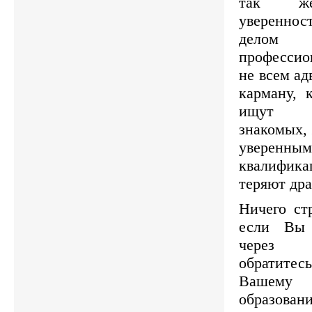
так же
уверенн
делом
профессион
не всем ад
карману, 
ищут а
знакомых, 
увере
квалифи
теряют дра
Ничего ст
если Вы 
через 
обратите
Вашему д
образо