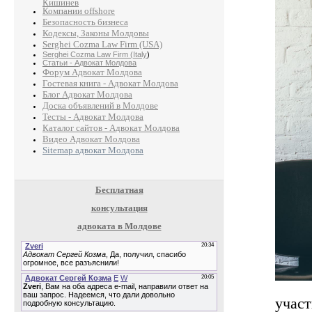
Кишинев
Компании offshore
Безопасность бизнеса
Кодексы, Законы Молдовы
Serghei Cozma Law Firm (USA)
Serghei Cozma Law Firm (Italy
)
Статьи - Адвокат Молдова
Форум Адвокат Молдова
Гостевая книга - Адвокат Молдова
Блог Адвокат Молдова
Доска объявлений в Молдове
Тесты - Адвокат Молдова
Каталог сайтов - Адвокат Молдова
Видео Адвокат Молдова
Sitemap адвокат Молдова
Бесплатная
консультация
адвоката в Молдове
участ