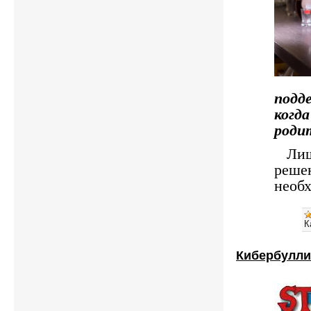
подд
когд
роди
Лише
решен
необ
К
Кибербуллин