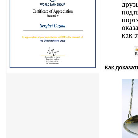
друз
подт
порт
оказа
как 
К
Как доказа