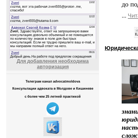
до по
...
Чит
К
Юридическа
Для добавления необходима
авторизация
Телеграм канал advocatmoldova
Консультации адвоката в Молдове и Кишиневе
с более чем 25 летней практикой
знан
юрид
наст
слож