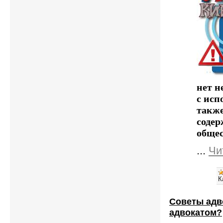
нет н
с исп
также
содер
общес
...
Чи
К
Советы адв
адвокатом?