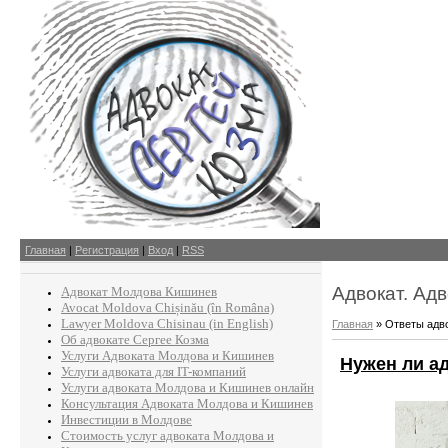
Главная
|
Регистрация
|
Вход
|
RSS
Адвокат. Ад
Адвокат Молдова Кишинев
Avocat Moldova Chișinău (în Româna)
Lawyer Moldova Chisinau (in English)
Главная
»
Ответы адв
Об адвокате Сергее Козма
Услуги Адвоката Молдова и Кишинев
Нужен ли ад
Услуги адвоката для IT-компаний
Услуги адвоката Молдова и Кишинев онлайн
Консультация Адвоката Молдова и Кишинев
Инвестиции в Молдове
Стоимость услуг адвоката Молдова и