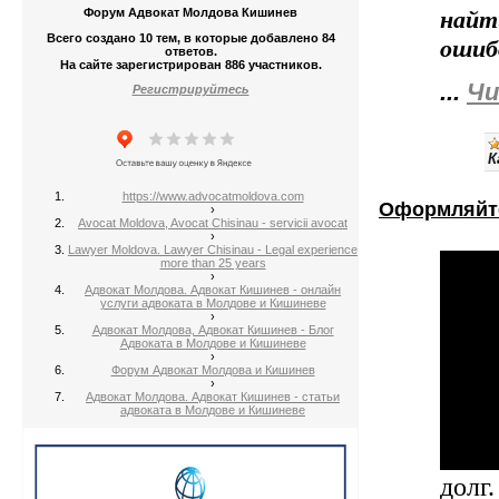
Форум Адвокат Молдова Кишинев
найт
Всего создано 10 тем, в которые добавлено 84
ошиб
ответов.
На сайте зарегистрирован 886 участников.
...
Чи
Регистрируйтесь
К
https://www.advocatmoldova.com
Оформляйте
›
Avocat Moldova, Avocat Chisinau - servicii avocat
›
Lawyer Moldova. Lawyer Chisinau - Legal experience
more than 25 years
›
Адвокат Молдова. Адвокат Кишинев - онлайн
услуги адвоката в Молдове и Кишиневе
›
Адвокат Молдова, Адвокат Кишинев - Блог
Адвоката в Молдове и Кишиневе
›
Форум Адвокат Молдова и Кишинев
›
Адвокат Молдова. Адвокат Кишинев - статьи
адвоката в Молдове и Кишиневе
долг