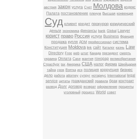
Молдова
закон
услуга
кодекс
австрия
Счет
Палата
постановление
пленум
Высшая
конвенция
Суд
клиент
прокурор
юридический
кредит
деньги
финансы
Lawyer
экономика
bank
Global
юрист
право
Россия
услуги
Business
Франция
система
продажа
купля
ДОМ
профессионал
Law
Moldova
Конституция
сайт
link
Каталог
казнь
Directory
Free
web
штат
Канада
президент
смерть
Оплата
гонорар
украина
Case
мантия
великобритания
США
налог
фирма
Страсбург
tax
Америка
Швейцария
бизнес
полиция
коррупция
тайна
срок
Взятка
иск
дело
legal
работа
attorney
супруг
нотариус
International
service
гражданский
брак
контракт
цитаты
правила
Долг
договор
развод
возврат
оформление
проценты
World
уголовный
процесс
совет