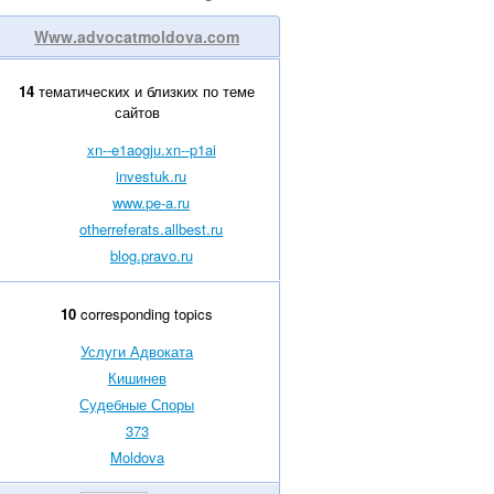
Www.advocatmoldova.com
14
тематических и близких по теме
сайтов
xn--e1aogju.xn--p1ai
investuk.ru
www.pe-a.ru
otherreferats.allbest.ru
blog.pravo.ru
10
corresponding topics
Услуги Адвоката
Кишинев
Судебные Споры
373
Moldova