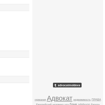
Адвокат
ПРАВА
германия
недвижимость
банк
оффшор
Европейский
человека
usa
Европа