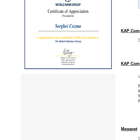
KAP Compu
B
KAP Compu
F
I
S
F
Meganet
h