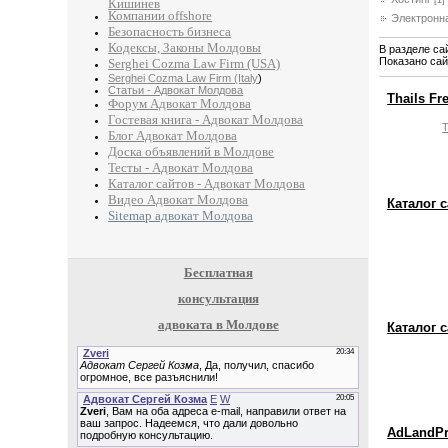
[1]
Кишинев
Компании offshore
Электронн
Безопасность бизнеса
Кодексы, Законы Молдовы
В разделе са
Показано са
Serghei Cozma Law Firm (USA)
Serghei Cozma Law Firm (Italy
)
Статьи - Адвокат Молдова
Thails Fr
Форум Адвокат Молдова
Гостевая книга - Адвокат Молдова
T
Блог Адвокат Молдова
Доска объявлений в Молдове
Тесты - Адвокат Молдова
Каталог сайтов - Адвокат Молдова
Видео Адвокат Молдова
Каталог 
Sitemap адвокат Молдова
Бесплатная
консультация
адвоката в Молдове
Каталог 
AdLandP