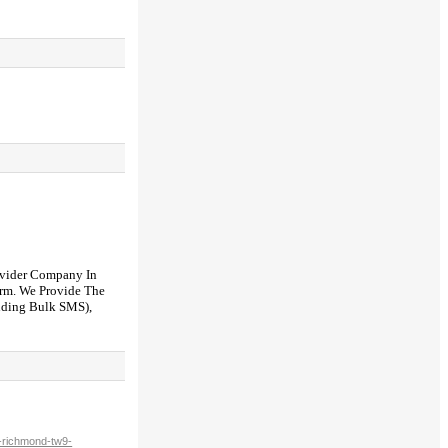
rovider Company In
orm. We Provide The
ending Bulk SMS),
-richmond-tw9-