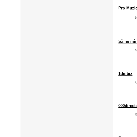
Pro Muzi
P
Să ne mî
S
1dir.biz
000direct
0