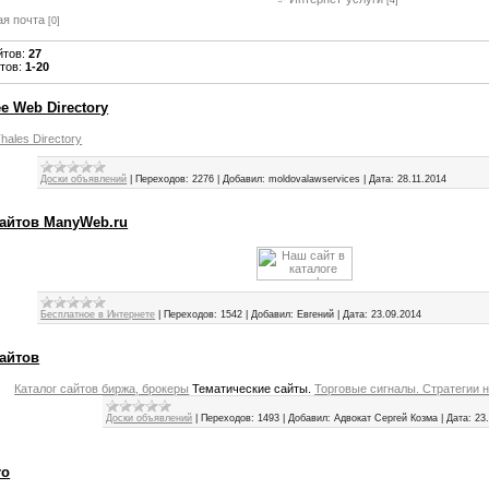
[4]
ая почта
[0]
йтов
:
27
йтов
:
1-20
ee Web Directory
hales Directory
Доски объявлений
|
Переходов:
2276
|
Добавил:
moldovalawservices
|
Дата:
28.11.2014
сайтов ManyWeb.ru
Бесплатное в Интернете
|
Переходов:
1542
|
Добавил:
Евгений
|
Дата:
23.09.2014
сайтов
Каталог сайтов биржа, брокеры
Тематические сайты.
Торговые сигналы. Стратегии 
Доски объявлений
|
Переходов:
1493
|
Добавил:
Адвокат Сергей Козма
|
Дата:
23
ro