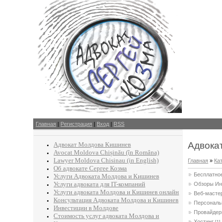
Главная
|
Регистрация
|
Вход
|
RSS
Адвокат
Адвокат Молдова Кишинев
Avocat Moldova Chișinău (în Româna)
Lawyer Moldova Chisinau (in English)
Главная
»
Ка
Об адвокате Сергее Козма
Бесплатно
Услуги Адвоката Молдова и Кишинев
Услуги адвоката для IT-компаний
Обзоры Ин
Услуги адвоката Молдова и Кишинев онлайн
Веб-масте
Консультация Адвоката Молдова и Кишинев
Персональ
Инвестиции в Молдове
Провайде
Стоимость услуг адвоката Молдова и
Хостинг