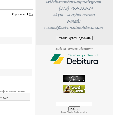
Страницы
:
1
2
»
Задать вопрос адвокату
на фондовом рынке
.11.2013
Free Web Submission