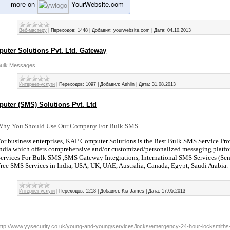
more on
YourWebsite.com
Веб-мастеру
|
Переходов:
1448
|
Добавил:
yourwebsite.com
|
Дата:
04.10.2013
ter Solutions Pvt. Ltd. Gateway
ulk Messages
Интернет-услуги
|
Переходов:
1097
|
Добавил:
Ashlin
|
Дата:
31.08.2013
ter (SMS) Solutions Pvt. Ltd
Why You Should Use Our Company For Bulk SMS
or business enterprises, KAP Computer Solutions is the Best Bulk SMS Service P
ndia which offers comprehensive and/or customized/personalized messaging platf
ervices For Bulk SMS ,SMS Gateway Integrations, International SMS Services (S
ree SMS Services in India, USA, UK, UAE, Australia, Canada, Egypt, Saudi Arabia.
Интернет-услуги
|
Переходов:
1218
|
Добавил:
Kia James
|
Дата:
17.05.2013
ttp://www.yysecurity.co.uk/young-and-young/services/locks/emergency-24-hour-locksmiths