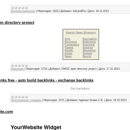
Интернет-маркетинг
|
Переходов:
1424
|
Добавил:
AdLandPro
|
Дата:
19.11.2013
 directory project
Search Open Directory
Arts
Recreation
Business
Reference
Computers
Regional
Games
Science
Health
Shopping
Home
Society
News
Sports
Навигация
|
Переходов:
1724
|
Добавил:
DMOZ open directory project
|
Дата:
17.11.2013
inks free - auto build backlinks - exchange backlinks
Персональные страницы
|
Переходов:
1571
|
Добавил:
Адвокат Козма С.В.
|
Дата:
19.10.2013
ite.com
YourWebsite Widget