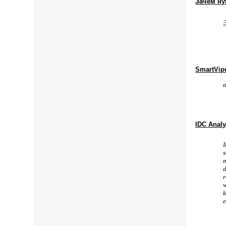
Зачем ну
SmartVip
a
IDC Analy
I
s
m
d
r
w
k