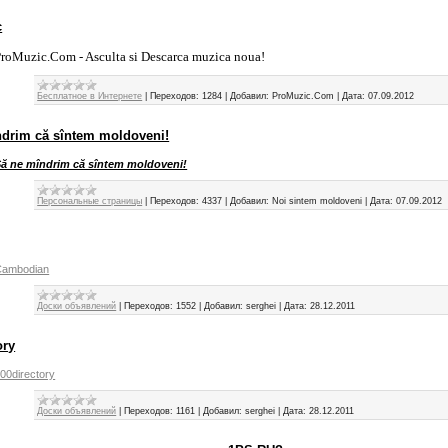
c
roMuzic.Com - Asculta si Descarca muzica noua!
Бесплатное в Интернете
|
Переходов:
1284
|
Добавил:
ProMuzic.Com
|
Дата:
07.09.2012
ndrim că sîntem moldoveni!
ă ne mîndrim că sîntem moldoveni!
Персональные страницы
|
Переходов:
4337
|
Добавил:
Noi sintem moldoveni
|
Дата:
07.09.2012
Cambodian
Доски объявлений
|
Переходов:
1552
|
Добавил:
serghei
|
Дата:
28.12.2011
ory
00directory
Доски объявлений
|
Переходов:
1161
|
Добавил:
serghei
|
Дата:
28.12.2011