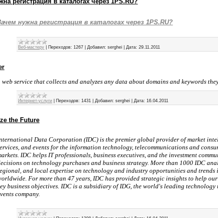
жна регистрация в каталогах через 1PS.RU?
Зачем нужна регистрация в каталогах через 1PS.RU?
Веб-мастеру
|
Переходов:
1267
|
Добавил:
serghei
|
Дата:
29.11.2011
er
 web service that collects and analyzes any data about domains and keywords they
Интернет-услуги
|
Переходов:
1431
|
Добавил:
serghei
|
Дата:
16.04.2011
ze the Future
nternational Data Corporation (IDC) is the premier global provider of market inte
ervices, and events for the information technology, telecommunications and cons
arkets. IDC helps IT professionals, business executives, and the investment commu
ecisions on technology purchases and business strategy. More than 1000 IDC anal
egional, and local expertise on technology and industry opportunities and trends 
orldwide. For more than 47 years, IDC has provided strategic insights to help our 
ey business objectives. IDC is a subsidiary of IDG, the world's leading technology
events company.