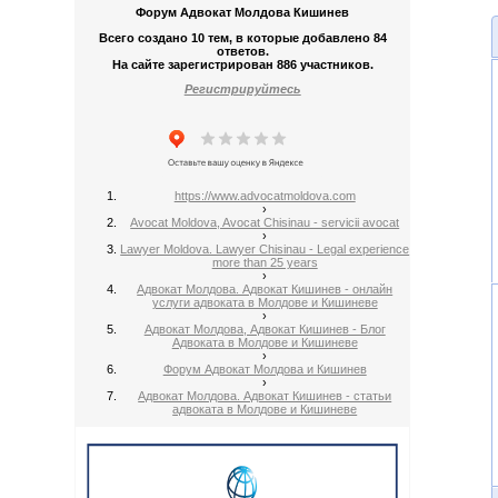
Форум Адвокат Молдова Кишинев
Всего создано 10 тем, в которые добавлено 84
ответов.
На сайте зарегистрирован 886 участников.
Регистрируйтесь
https://www.advocatmoldova.com
›
Avocat Moldova, Avocat Chisinau - servicii avocat
›
Lawyer Moldova. Lawyer Chisinau - Legal experience
more than 25 years
›
Адвокат Молдова. Адвокат Кишинев - онлайн
услуги адвоката в Молдове и Кишиневе
›
Адвокат Молдова, Адвокат Кишинев - Блог
Адвоката в Молдове и Кишиневе
›
Форум Адвокат Молдова и Кишинев
›
Адвокат Молдова. Адвокат Кишинев - статьи
адвоката в Молдове и Кишиневе