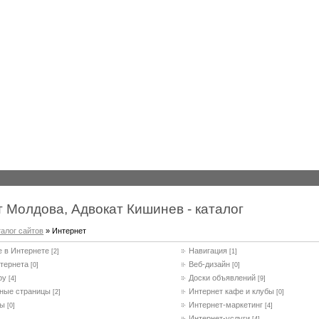
 Молдова, Адвокат Кишинев - каталог
талог сайтов
» Интернет
е в Интернете
Навигация
[2]
[1]
тернета
Веб-дизайн
[0]
[0]
ру
Доски объявлений
[4]
[9]
ные страницы
Интернет кафе и клубы
[2]
[0]
ры
Интернет-маркетинг
[0]
[4]
Интернет-услуги