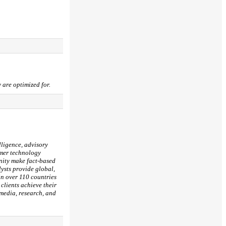
 are optimized for.
lligence, advisory
umer technology
nity make fact-based
ysts provide global,
in over 110 countries
clients achieve their
 media, research, and