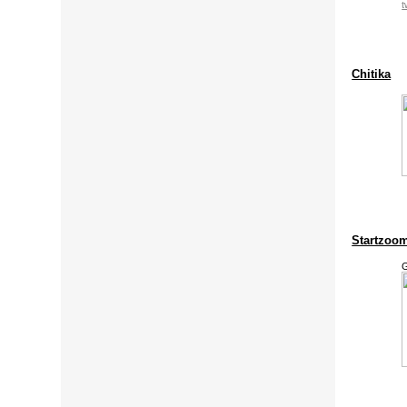
t
Chitika
Startzoo
G