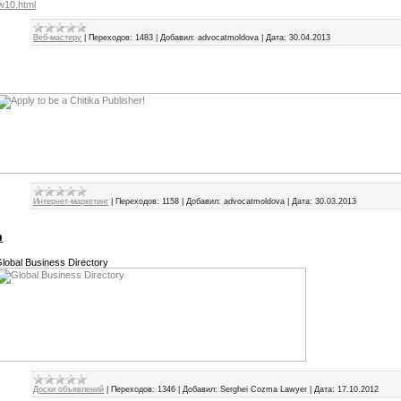
w10.html
Веб-мастеру
|
Переходов:
1483
|
Добавил:
advocatmoldova
|
Дата:
30.04.2013
Интернет-маркетинг
|
Переходов:
1158
|
Добавил:
advocatmoldova
|
Дата:
30.03.2013
m
lobal Business Directory
Доски объявлений
|
Переходов:
1346
|
Добавил:
Serghei Cozma Lawyer
|
Дата:
17.10.2012