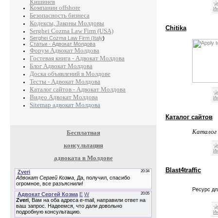
Кишинев
Компании offshore
Ин
Безопасность бизнеса
Кодексы, Законы Молдовы
Chitika
Serghei Cozma Law Firm (USA)
Serghei Cozma Law Firm (Italy
)
Статьи - Адвокат Молдова
Форум Адвокат Молдова
Гостевая книга - Адвокат Молдова
Блог Адвокат Молдова
Доска объявлений в Молдове
Тесты - Адвокат Молдова
Каталог сайтов - Адвокат Молдова
Видео Адвокат Молдова
Ин
Sitemap адвокат Молдова
Каталог сайтов
Каталог
Бесплатная
консультация
Ин
адвоката в Молдове
Blast4traffic
Ресурс дл
Ин