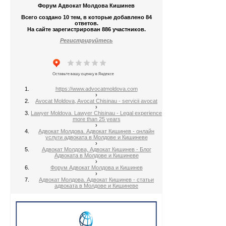
Форум Адвокат Молдова Кишинев
Всего создано 10 тем, в которые добавлено 84
ответов.
На сайте зарегистрирован 886 участников.
Регистрируйтесь
https://www.advocatmoldova.com
›
Avocat Moldova, Avocat Chisinau - servicii avocat
›
Lawyer Moldova. Lawyer Chisinau - Legal experience
more than 25 years
›
Адвокат Молдова. Адвокат Кишинев - онлайн
услуги адвоката в Молдове и Кишиневе
›
Адвокат Молдова, Адвокат Кишинев - Блог
Адвоката в Молдове и Кишиневе
›
Форум Адвокат Молдова и Кишинев
›
Адвокат Молдова. Адвокат Кишинев - статьи
адвоката в Молдове и Кишиневе