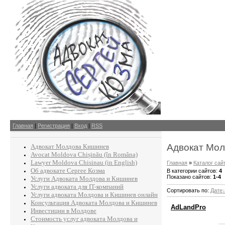
Главная
|
Регистрация
|
Вход
|
RSS
Адвокат Мол
Адвокат Молдова Кишинев
Avocat Moldova Chișinău (în Româna)
Lawyer Moldova Chisinau (in English)
Главная
»
Каталог сай
Об адвокате Сергее Козма
В категории сайтов
:
4
Показано сайтов
:
1-4
Услуги Адвоката Молдова и Кишинев
Услуги адвоката для IT-компаний
Сортировать по
:
Дате
Услуги адвоката Молдова и Кишинев онлайн
Консультация Адвоката Молдова и Кишинев
AdLandPro
Инвестиции в Молдове
Стоимость услуг адвоката Молдова и