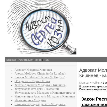
Главная
|
Регистрация
|
Вход
|
RSS
Адвокат Мол
Адвокат Молдова Кишинев
Avocat Moldova Chișinău (în Româna)
Кишинев - ка
Lawyer Moldova Chisinau (in English)
Об адвокате Сергее Козма
Главная
»
Файлы
» За
Услуги Адвоката Молдова и Кишинев
В разделе материалов
Услуги адвоката для IT-компаний
Показано материалов
Услуги адвоката Молдова и Кишинев онлайн
Консультация Адвоката Молдова и Кишинев
Закон Рес
Инвестиции в Молдове
таможенно
Стоимость услуг адвоката Молдова и