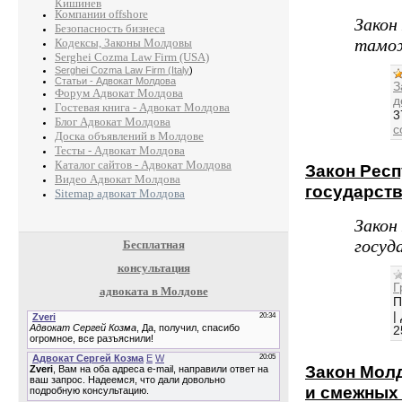
Кишинев
Компании offshore
Закон
Безопасность бизнеса
тамо
Кодексы, Законы Молдовы
Serghei Cozma Law Firm (USA)
Serghei Cozma Law Firm (Italy
)
Статьи - Адвокат Молдова
З
Форум Адвокат Молдова
д
Гостевая книга - Адвокат Молдова
3
Блог Адвокат Молдова
c
Доска объявлений в Молдове
Тесты - Адвокат Молдова
Каталог сайтов - Адвокат Молдова
Закон Рес
Видео Адвокат Молдова
государст
Sitemap адвокат Молдова
Закон
госуд
Бесплатная
консультация
Г
адвоката в Молдове
П
|
2
Закон Мол
и смежных