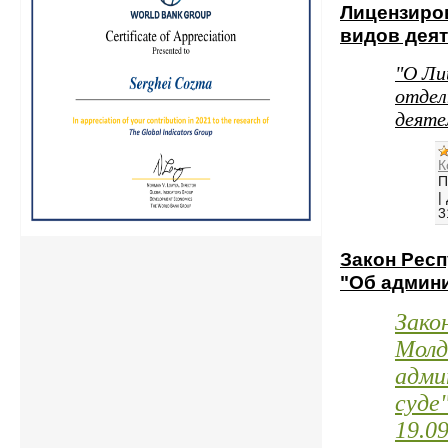
Лицензиро
видов дея
"О Ли
отдел
деяте
К
П
|
3
Закон Рес
"Об админ
Зако
Молд
адми
суде
19.09