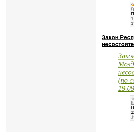
Г
П
1
1
Закон Рес
несостоят
Зако
Молд
несо
(по 
19.09
К
П
1
1