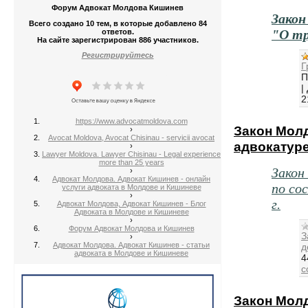
Форум Адвокат Молдова Кишинев
Закон
Всего создано 10 тем, в которые добавлено 84
"О тр
ответов.
На сайте зарегистрирован 886 участников.
Регистрируйтесь
Г
П
|
2
https://www.advocatmoldova.com
Закон Мол
›
Avocat Moldova, Avocat Chisinau - servicii avocat
адвокатур
›
Lawyer Moldova. Lawyer Chisinau - Legal experience
more than 25 years
Закон
›
Адвокат Молдова. Адвокат Кишинев - онлайн
по со
услуги адвоката в Молдове и Кишиневе
›
г.
Адвокат Молдова, Адвокат Кишинев - Блог
Адвоката в Молдове и Кишиневе
›
Форум Адвокат Молдова и Кишинев
З
›
Адвокат Молдова. Адвокат Кишинев - статьи
д
адвоката в Молдове и Кишиневе
4
c
Закон Мол