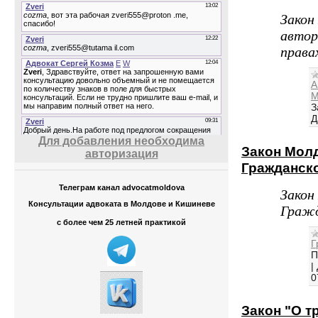
Закон
автор
правах
А
М
З
Д
Для добавления необходима
Закон Мол
авторизация
Гражданск
Телеграм канал advocatmoldova
Закон
Консультации адвоката в Молдове и Кишиневе
Гражд
с более чем 25 летней практикой
Г
П
|
0
Закон "О т