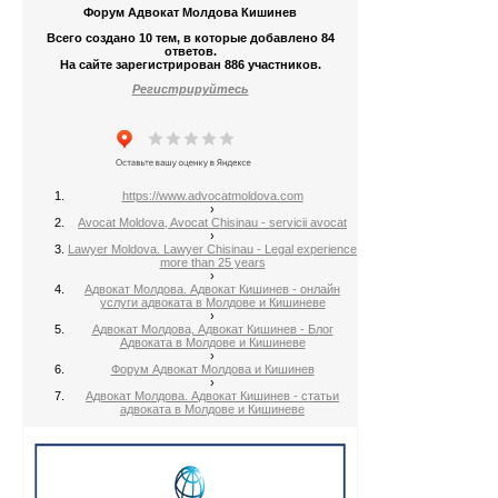
Форум Адвокат Молдова Кишинев
Всего создано 10 тем, в которые добавлено 84
ответов.
На сайте зарегистрирован 886 участников.
Регистрируйтесь
https://www.advocatmoldova.com
›
Avocat Moldova, Avocat Chisinau - servicii avocat
›
Lawyer Moldova. Lawyer Chisinau - Legal experience
more than 25 years
›
Адвокат Молдова. Адвокат Кишинев - онлайн
услуги адвоката в Молдове и Кишиневе
›
Адвокат Молдова, Адвокат Кишинев - Блог
Адвоката в Молдове и Кишиневе
›
Форум Адвокат Молдова и Кишинев
›
Адвокат Молдова. Адвокат Кишинев - статьи
адвоката в Молдове и Кишиневе