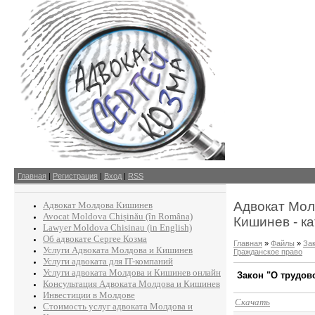
Главная
|
Регистрация
|
Вход
|
RSS
Адвокат Мол
Адвокат Молдова Кишинев
Avocat Moldova Chișinău (în Româna)
Кишинев - ка
Lawyer Moldova Chisinau (in English)
Об адвокате Сергее Козма
Главная
»
Файлы
»
За
Услуги Адвоката Молдова и Кишинев
Гражданское право
Услуги адвоката для IT-компаний
Услуги адвоката Молдова и Кишинев онлайн
Закон "О трудов
Консультация Адвоката Молдова и Кишинев
Инвестиции в Молдове
Скачать
Стоимость услуг адвоката Молдова и