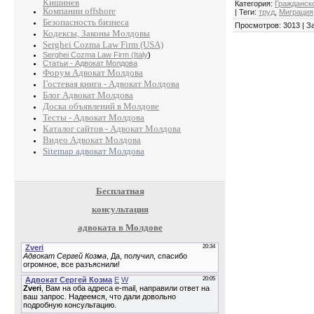
Кишинев
Категория
:
Гражданск
Компании offshore
|
Теги
:
труд
,
Миграция
Безопасность бизнеса
Просмотров
:
3013
|
З
Кодексы, Законы Молдовы
Serghei Cozma Law Firm (USA)
Serghei Cozma Law Firm (Italy
)
Статьи - Адвокат Молдова
Форум Адвокат Молдова
Гостевая книга - Адвокат Молдова
Блог Адвокат Молдова
Доска объявлений в Молдове
Тесты - Адвокат Молдова
Каталог сайтов - Адвокат Молдова
Видео Адвокат Молдова
Sitemap адвокат Молдова
Бесплатная
консультация
адвоката в Молдове