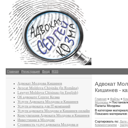
Главная
|
Регистрация
|
Вход
|
RSS
Адвокат Мол
Адвокат Молдова Кишинев
Avocat Moldova Chișinău (în Româna)
Кишинев - ка
Lawyer Moldova Chisinau (in English)
Об адвокате Сергее Козма
Главная
»
Файлы
»
Ко
Услуги Адвоката Молдова и Кишинев
Молдовы
» Постановл
Палаты Молдовы
Услуги адвоката для IT-компаний
В категории материал
Услуги адвоката Молдова и Кишинев онлайн
Показано материалов
Консультация Адвоката Молдова и Кишинев
Инвестиции в Молдове
Сортировать по
:
Дате
Стоимость услуг адвоката Молдова и
Комментариям
·
Загр