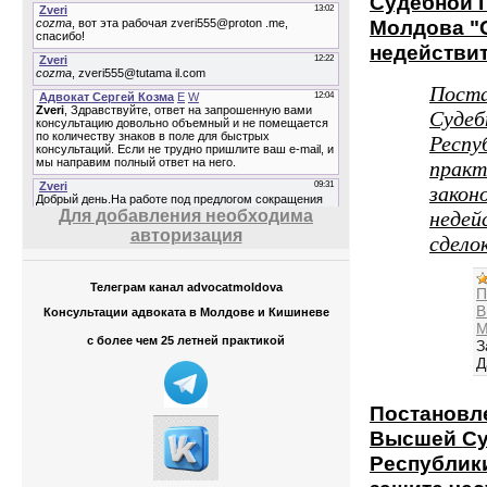
Судебной 
Молдова "
недействи
Поста
Судеб
Респу
практ
закон
Для добавления необходима
недей
авторизация
сдело
Телеграм канал advocatmoldova
П
В
Консультации адвоката в Молдове и Кишиневе
М
с более чем 25 летней практикой
З
Д
Постановл
Высшей Су
Республик