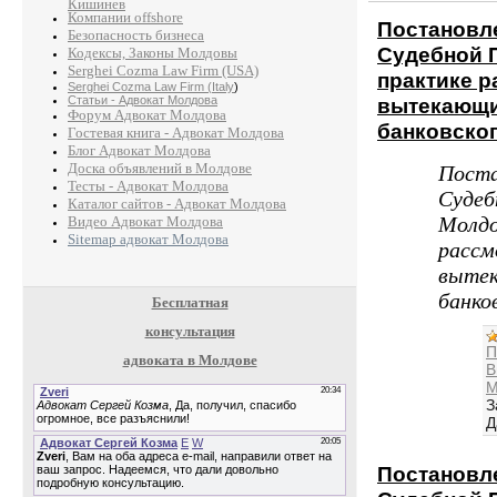
Кишинев
Компании offshore
Постановл
Безопасность бизнеса
Судебной 
Кодексы, Законы Молдовы
Serghei Cozma Law Firm (USA)
практике р
Serghei Cozma Law Firm (Italy
)
вытекающи
Статьи - Адвокат Молдова
Форум Адвокат Молдова
банковског
Гостевая книга - Адвокат Молдова
Блог Адвокат Молдова
Доска объявлений в Молдове
Поста
Тесты - Адвокат Молдова
Судеб
Каталог сайтов - Адвокат Молдова
Молдо
Видео Адвокат Молдова
Sitemap адвокат Молдова
рассм
вытек
банко
Бесплатная
консультация
П
адвоката в Молдове
В
М
З
Д
Постановл