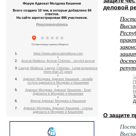
защите чес
Форум Адвокат Молдова Кишинев
деловой р
Всего создано 10 тем, в которые добавлено 84
ответов.
Поста
На сайте зарегистрирован 886 участников.
Высше
Регистрируйтесь
Респу
практ
закон
защит
https://www.advocatmoldova.com
›
досто
Avocat Moldova, Avocat Chisinau - servicii avocat
›
репут
Lawyer Moldova. Lawyer Chisinau - Legal experience
more than 25 years
›
Адвокат Молдова. Адвокат Кишинев - онлайн
П
услуги адвоката в Молдове и Кишиневе
В
›
Адвокат Молдова, Адвокат Кишинев - Блог
М
Адвоката в Молдове и Кишиневе
З
›
Д
Форум Адвокат Молдова и Кишинев
›
Адвокат Молдова. Адвокат Кишинев - статьи
адвоката в Молдове и Кишиневе
О защите п
Поста
Высше