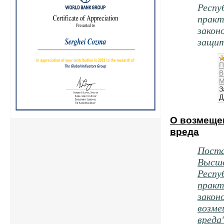
Респу
практ
закон
защит
П
В
М
З
Д
О возмеще
вреда
Поста
Высше
Респу
практ
закон
возме
вреда