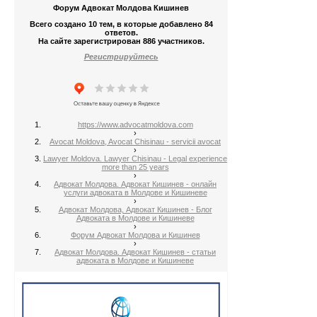
Форум Адвокат Молдова Кишинев
Всего создано 10 тем, в которые добавлено 84
ответов.
На сайте зарегистрирован 886 участников.
Регистрируйтесь
https://www.advocatmoldova.com
›
Avocat Moldova, Avocat Chisinau - servicii avocat
›
Lawyer Moldova. Lawyer Chisinau - Legal experience
more than 25 years
›
Адвокат Молдова. Адвокат Кишинев - онлайн
услуги адвоката в Молдове и Кишиневе
›
Адвокат Молдова, Адвокат Кишинев - Блог
Адвоката в Молдове и Кишиневе
›
Форум Адвокат Молдова и Кишинев
›
Адвокат Молдова. Адвокат Кишинев - статьи
адвоката в Молдове и Кишиневе