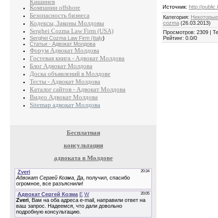
Кишинев
Компании offshore
Источник
:
http://publi
Безопасность бизнеса
Категория
:
Некоторые
Кодексы, Законы Молдовы
cozma
(26.03.2013)
Serghei Cozma Law Firm (USA)
Просмотров
:
2309
|
Те
Serghei Cozma Law Firm (Italy
)
Рейтинг
:
0.0
/
0
Статьи - Адвокат Молдова
Форум Адвокат Молдова
Гостевая книга - Адвокат Молдова
Блог Адвокат Молдова
Доска объявлений в Молдове
Тесты - Адвокат Молдова
Каталог сайтов - Адвокат Молдова
Видео Адвокат Молдова
Sitemap адвокат Молдова
Бесплатная
консультация
адвоката в Молдове