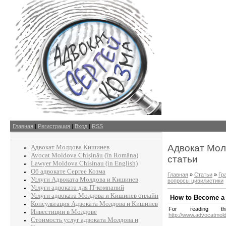
Главная
|
Регистрация
|
Вход
|
RSS
Адвокат Мол
Адвокат Молдова Кишинев
Avocat Moldova Chișinău (în Româna)
статьи
Lawyer Moldova Chisinau (in English)
Об адвокате Сергее Козма
Главная
»
Статьи
»
Гр
Услуги Адвоката Молдова и Кишинев
вопросы цивилистики
Услуги адвоката для IT-компаний
Услуги адвоката Молдова и Кишинев онлайн
How to Become a 
Консультация Адвоката Молдова и Кишинев
For reading t
Инвестиции в Молдове
http://www.advocatmol
Стоимость услуг адвоката Молдова и