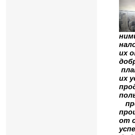
ним
нал
их 
доб
пла
их 
про
пол
пре
про
от 
усп