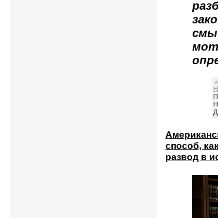
раз
зак
смы
мот
опр
Н
П
Н
Д
Американс
способ, ка
развод в и