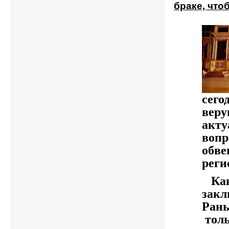
браке, что
сего
веру
акту
вопр
обве
реги
Как 
закл
Рань
толь