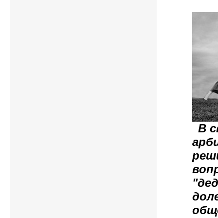
В 
арб
реш
воп
"де
дол
общ