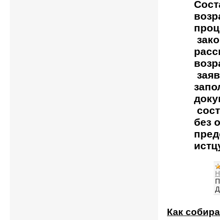
Сост
возр
проц
зако
расс
возр
заяв
запо
доку
сост
без 
пред
истц
Н
П
Д
Как собира