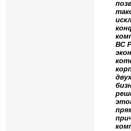
поз
так
иск
кон
ком
ВС 
эко
кот
кор
дву
биз
реш
это
пря
при
ком