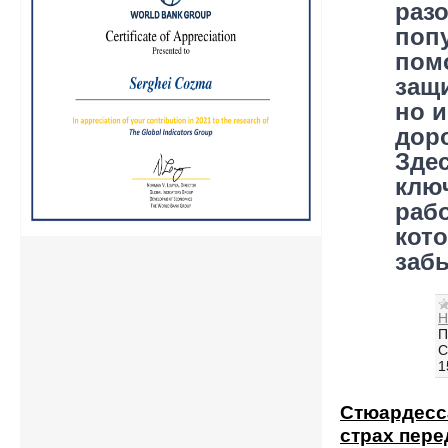
раз
поп
пом
защи
но и
дор
Зде
клю
рабо
кот
забы
Н
П
С
1
Стюардесса
страх пере