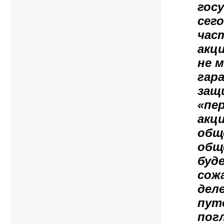
гос
сег
час
акц
не 
гар
защ
«пер
акци
общ
общ
буд
сож
дел
пут
пог