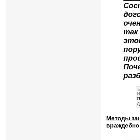
Сос
дог
оче
так
это
пор
про
Поч
раз
Н
П
Д
Методы за
враждебно