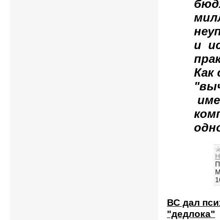
бюд
мил
неу
и и
пра
Как
"вы
име
ком
одн
Н
П
М
1
ВС дал пси
"дедлока"