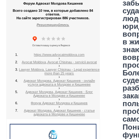
заб
Форум Адвокат Молдова Кишинев
суд
Всего создано 10 тем, в которые добавлено 84
ответов.
люд
На сайте зарегистрирован 886 участников.
юри
Регистрируйтесь
воп
в жи
знаю
https://www.advocatmoldova.com
вов
›
Avocat Moldova, Avocat Chisinau - servicii avocat
про
›
Lawyer Moldova. Lawyer Chisinau - Legal experience
Бол
more than 25 years
›
суд
Адвокат Молдова. Адвокат Кишинев - онлайн
услуги адвоката в Молдове и Кишиневе
раз
›
Адвокат Молдова, Адвокат Кишинев - Блог
зака
Адвоката в Молдове и Кишиневе
›
поль
Форум Адвокат Молдова и Кишинев
›
про
Адвокат Молдова. Адвокат Кишинев - статьи
адвоката в Молдове и Кишиневе
сам
Пон
фун