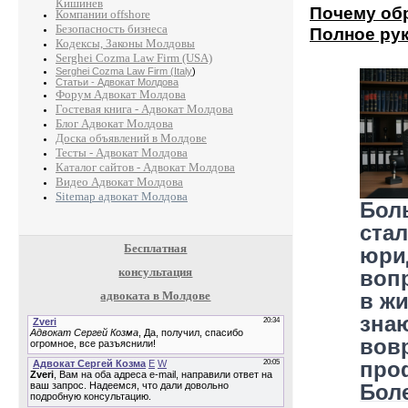
Кишинев
Почему обр
Компании offshore
Безопасность бизнеса
Полное ру
Кодексы, Законы Молдовы
Serghei Cozma Law Firm (USA)
Serghei Cozma Law Firm (Italy
)
Статьи - Адвокат Молдова
Форум Адвокат Молдова
Гостевая книга - Адвокат Молдова
Блог Адвокат Молдова
Доска объявлений в Молдове
Тесты - Адвокат Молдова
Каталог сайтов - Адвокат Молдова
Видео Адвокат Молдова
Sitemap адвокат Молдова
Бол
стал
Бесплатная
юри
консультация
воп
адвоката в Молдове
в жи
знаю
вов
про
Бол