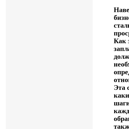
Наве
бизн
стал
прос
Как 
запл
долж
необ
опре
отно
Эта 
каки
шаги
кажд
обра
такж