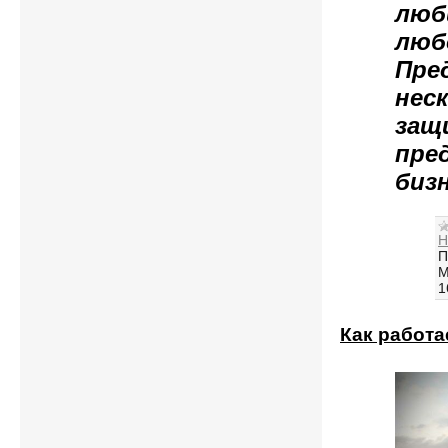
люб
люб
Пре
нес
защ
пре
бизн
Н
П
М
1
Как работ