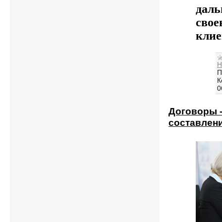
даль
свое
клие
Н
П
К
0
Договоры 
составлени