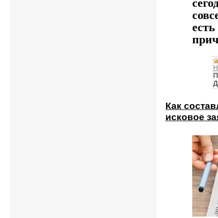
сего
совс
есть
при
Н
П
Д
Как состав
исковое з