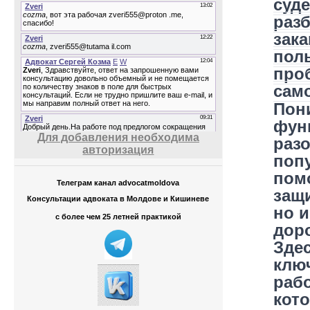
суд
раз
зака
поль
про
сам
Пон
фун
Для добавления необходима
раз
авторизация
поп
пом
Телеграм канал advocatmoldova
защи
Консультации адвоката в Молдове и Кишиневе
но и
с более чем 25 летней практикой
дор
Зде
клю
рабо
кот