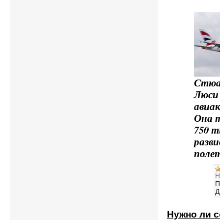
Стюа
Люси 
авиак
Она 
750 т
разви
полет
Н
П
Д
Нужно ли 