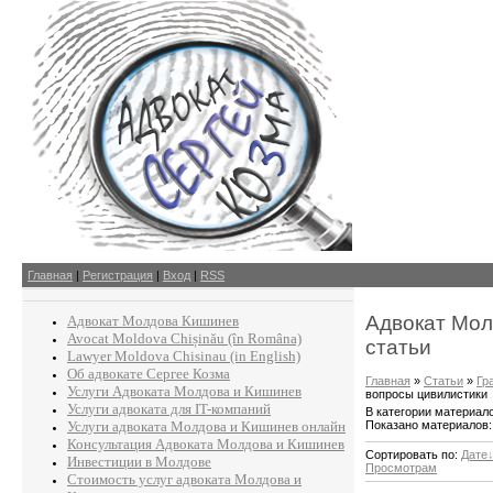
Главная
|
Регистрация
|
Вход
|
RSS
Адвокат Мол
Адвокат Молдова Кишинев
Avocat Moldova Chișinău (în Româna)
статьи
Lawyer Moldova Chisinau (in English)
Об адвокате Сергее Козма
Главная
»
Статьи
»
Гр
Услуги Адвоката Молдова и Кишинев
вопросы цивилистики
Услуги адвоката для IT-компаний
В категории материал
Показано материалов
Услуги адвоката Молдова и Кишинев онлайн
Консультация Адвоката Молдова и Кишинев
Сортировать по
:
Дате
Инвестиции в Молдове
Просмотрам
Стоимость услуг адвоката Молдова и