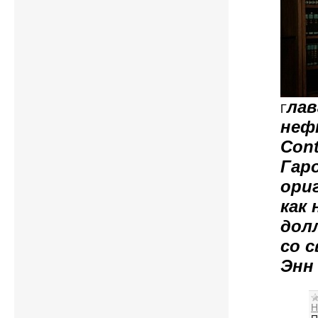
лав
Г
неф
Cont
Гар
ори
как
дол
со 
Энн
Н