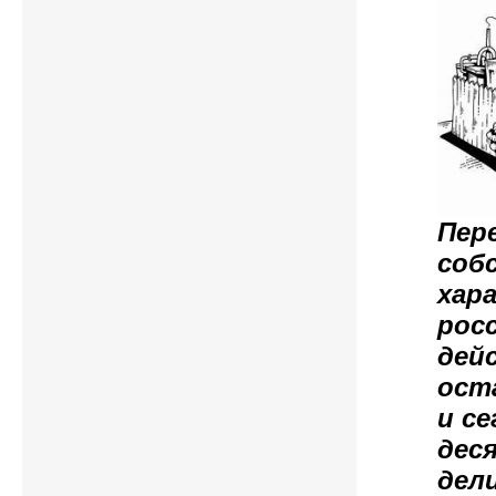
Пер
соб
хар
рос
дей
ост
и се
дес
дел