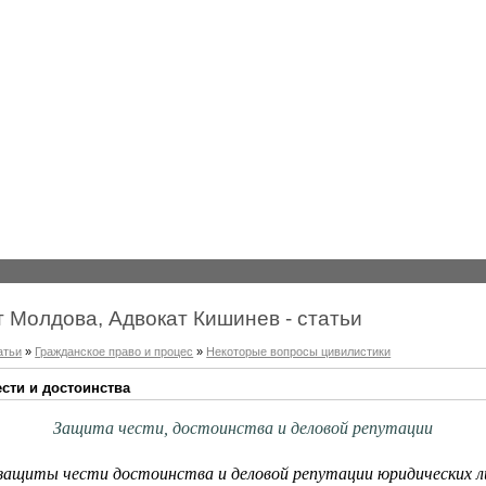
т Молдова, Адвокат Кишинев - статьи
атьи
»
Гражданское право и процес
»
Некоторые вопросы цивилистики
сти и достоинства
Защита чести, достоинства и деловой репутации
защиты чести достоинства и деловой репутации юридических л