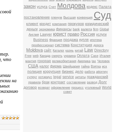
Молдова
закон
услуга
кодекс
Палата
Счет
ссовой
Суд
постановление
пленум
Высшая
конвенция
клиент
прокурор
юридический
кредит
компания
деньги
финансы
экономика
bank
валюта
firm
Global
юрист
право
Россия
Lawyer
услуги
Англия
Business
продажа
купля
Франция
ипотека
система
Конституция
профессионал
дорога
Law
Moldova
сайт
Directory
Каталог
казнь
китай
ктер.
Оплата
Free
web
Канада
смерть
украина
Case
Италия
м, что
гонорар
мантия
великобритания
Америка
tax
Человек
США
налог
фирма
Швейцария
тайна
Взятка
иск
бизнес
полиция
коррупция
дело
работа
attorney
шении
legal
service
гражданский
супруг
нотариус
цитаты
ензии на
Долг
брак
контракт
правила
составление
развод
льных
договор
World
возврат
оформление
процесс
уголовный
 оказанию
совет
ий
.