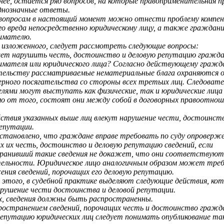
енее, остается ряд вопросов, на которые правоприменительная 
днозначные ответы.
вопросам в настоящий момент можно отнести проблему компен
го вреда непосредственно юридическому лицу, а также граждани
имателю.
 изложенного, следует рассмотреть следующие вопросы:
т нарушить честь, достоинство и деловую репутацию гражда
имателя или юридического лица? Согласно действующему гражд
тельству рассматриваемые нематериальные блага охраняются 
ерного посягательства со стороны всех третьих лиц. Следовате
лями могут выступать как физические, так и юридические лица 
мо от того, состоят они между собой в договорных правоотнош
йствия указанных выше лиц влекут нарушение чести, достоинст
репутации.
установлено, что граждане вправе требовать по суду опроверж
х их честь, достоинство и деловую репутацию сведений, если
ранивший такие сведения не докажет, что они соответствую
ельности. Юридическое лицо аналогичным образом может тре
ения сведений, порочащих его деловую репутацию.
з этого, в судебной практике выделяют следующие действия, ко
арушение чести достоинства и деловой репутации.
х, сведения должны быть распространенны.
ространением сведений, порочащих честь и достоинство гражд
репутацию юридических лиц следует понимать опубликование та