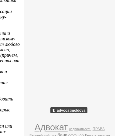
практика
сации
ну-
нина-
анскому
от любого
льно,
(причем,
ениях или
ва и
ения
т
бовать
торые
Адвокат
ан или
ПРАВА
недвижимость
ких
банк
оффшор
Европейский
usa
Европа
австрия