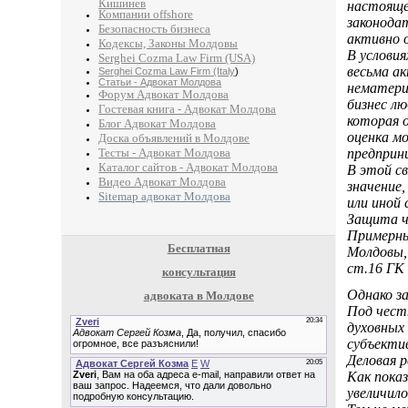
Кишинев
настояще
Компании offshore
законода
Безопасность бизнеса
активно 
Кодексы, Законы Молдовы
В услови
Serghei Cozma Law Firm (USA)
весьма а
Serghei Cozma Law Firm (Italy
)
Статьи - Адвокат Молдова
нематери
Форум Адвокат Молдова
бизнес л
Гостевая книга - Адвокат Молдова
которая 
Блог Адвокат Молдова
оценка м
Доска объявлений в Молдове
Тесты - Адвокат Молдова
предприн
Каталог сайтов - Адвокат Молдова
В этой с
Видео Адвокат Молдова
значение
Sitemap адвокат Молдова
или иной 
Защита ч
Примерны
Бесплатная
Молдовы,
ст.16 ГК
консультация
Однако з
адвоката в Молдове
Под чест
духовных
субъектив
Деловая р
Как пока
увеличило