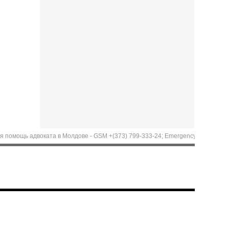
ь адвоката в Молдове - GSM +(373) 799-333-24; Emergency aid of Lawyer in Moldo