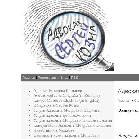
Главная
|
Регистрация
|
Вход
|
RSS
Адвока
Адвокат Молдова Кишинев
Avocat Moldova Chișinău (în Româna)
Lawyer Moldova Chisinau (in English)
Главная
»
Ст
Об адвокате Сергее Козма
Услуги Адвоката Молдова и Кишинев
Защита че
Услуги адвоката для IT-компаний
Услуги адвоката Молдова и Кишинев онлайн
Консультация Адвоката Молдова и Кишинев
Инвестиции в Молдове
Стоимость услуг адвоката Молдова и
Вопросы 