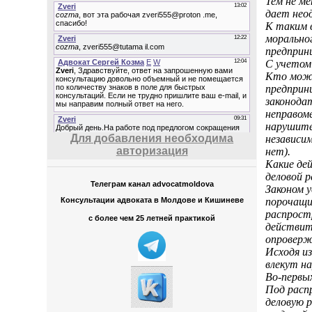
Тем не м
дает нео
К таким 
морально
предприн
С учетом
Кто може
предприн
законода
неправом
нарушите
Для добавления необходима
независи
авторизация
нет).
Какие де
деловой 
Телеграм канал advocatmoldova
Законом 
порочащи
Консультации адвоката в Молдове и Кишиневе
распрост
с более чем 25 летней практикой
действит
опроверж
Исходя и
влекут н
Во-первы
Под расп
деловую 