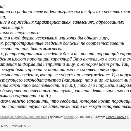
ти;
яцию по радио и теле видеопрограммам и в других средствах ма
ии;
ение в служебных характеристиках, заявлениях, адресованных
тным лицам;
ичных выступлениях;
ние в иной форме нескольким или хотя бы одному лицу,
х, распространенные сведения должны не соответствовать
ельности, т.е. быть ложными.
х, распространенные сведения должны носить порочащий хара
едения имеют порочащий характер? Это актуально в связи с те
ативная информация неприятна лицу, о котором идет речь. Так,
, могут быть признаны порочащими не соответствующие
ельности сведения, которые содержат утверждение: 1) о нару
йствующего законодательства (например, что лицо не имеет лиц
ения какой-либо деятельности и т.п.); либо 2) о нарушении мора
в (совершении нечестного поступка, занятие деятельностью по
имного характера и т.д.)
разом, важно запомнить, что сведения, которые носят порочащ
, но соответствуют действительности не могут оспариваться
екоторые вопросы цивилистики
|
Добавил
:
cozma
(22.04.2008)
|
Автор
:
Сергей Козма
E
:
4695
|
Рейтинг
:
5.0
/
1