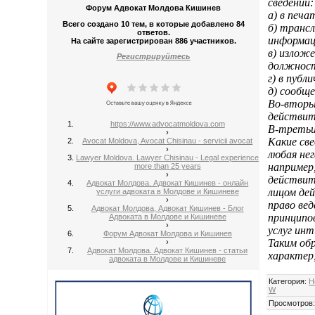
сведений:
Форум Адвокат Молдова Кишинев
а) в печа
Всего создано 10 тем, в которые добавлено 84
б) трансл
ответов.
информац
На сайте зарегистрирован 886 участников.
в) излож
Регистрируйтесь
должнос
г) в публ
д) сообще
Во-вторы
действит
https://www.advocatmoldova.com
В-третьи
›
Какие св
Avocat Moldova, Avocat Chisinau - servicii avocat
›
любая нег
Lawyer Moldova. Lawyer Chisinau - Legal experience
например
more than 25 years
›
действит
Адвокат Молдова. Адвокат Кишинев - онлайн
лицом де
услуги адвоката в Молдове и Кишиневе
›
право вед
Адвокат Молдова, Адвокат Кишинев - Блог
принципо
Адвоката в Молдове и Кишиневе
›
услуг инт
Форум Адвокат Молдова и Кишинев
Таким об
›
Адвокат Молдова. Адвокат Кишинев - статьи
характер
адвоката в Молдове и Кишиневе
Категория
:
Н
W
Просмотров