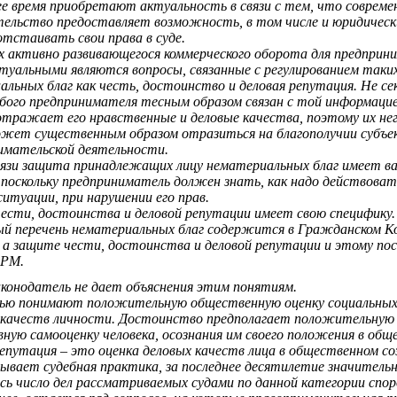
е время приобретают актуальность в связи с тем, что совреме
тельство предоставляет возможность, в том числе и юридичес
отстаивать свои права в суде.
ях активно развивающегося коммерческого оборота для предприн
ктуальными являются вопросы, связанные с регулированием таки
альных благ как честь, достоинство и деловая репутация. Не се
юбого предпринимателя тесным образом связан с той информацие
отражает его нравственные и деловые качества, поэтому их не
ожет существенным образом отразиться на благополучии субъе
имательской деятельности.
вязи защита принадлежащих лицу нематериальных благ имеет 
, поскольку предприниматель должен знать, как надо действоват
ситуации, при нарушении его прав.
ести, достоинства и деловой репутации имеет свою специфику.
й перечень нематериальных благ содержится в Гражданском К
 а защите чести, достоинства и деловой репутации и этому по
 РМ.
аконодатель не дает объяснения этим понятиям.
ью понимают положительную общественную оценку социальных
 качеств личности. Достоинство предполагает положительную
ную самооценку человека, осознания им своего положения в общ
епутация – это оценка деловых качеств лица в общественном со
зывает судебная практика, за последнее десятилетие значитель
сь число дел рассматриваемых судами по данной категории спор