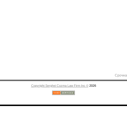
Срочная помощ
Copyright Serghei Cozma Law Firm Inc ©
2026