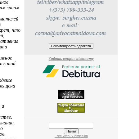
нное
ким лицам
имателей
х
крет, что
й,
гативная
кта
важное
Задать вопрос адвокату
ь в той
одексе
священа
 и
естве.
знании.
но
ов.
Free Web Submission